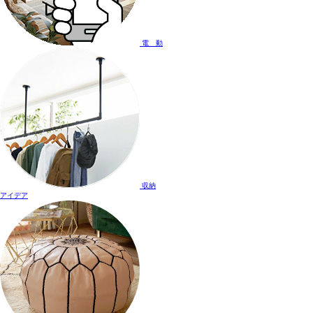
電 動
収納
アイデア