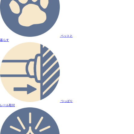
ペットと
暮らす
つっぱり
レール取付