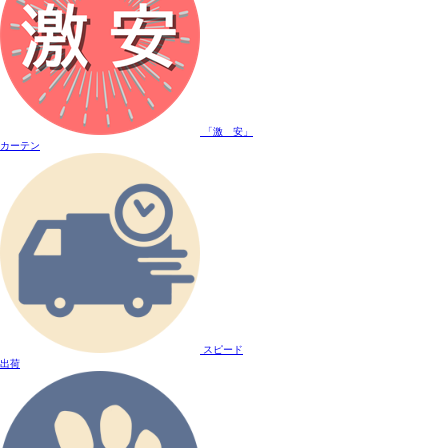
「激 安」
カーテン
スピード
出荷