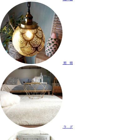
照 明
ラ グ