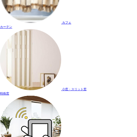
カフェ
カーテン
小窓・スリット窓
特殊窓