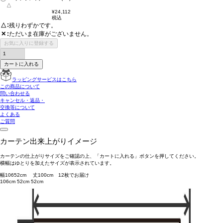
△
¥
24,112
税込
△
残りわずかです。
ただいま在庫がございません。
✕
お気に入りに登録する
カートに入れる
ラッピングサービスはこちら
この商品について
問い合わせる
キャンセル・返品・
交換等について
よくある
ご質問
カーテン出来上がりイメージ
カーテンの仕上がりサイズをご確認の上、「カートに入れる」ボタンを押してください。
横幅はゆとりを加えたサイズが表示されています。
幅
106
52
cm 丈
100
cm
1
2
枚でお届け
106cm
52cm
52cm