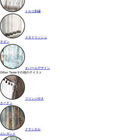
トルコ刺繍
スタイリッシュ
モダン
オパールデザイン
Other Taste
その他のテイスト
フリンジ付き
カーテン
クラシカル
エレガント