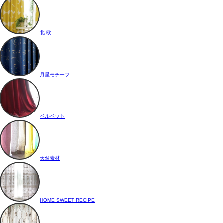
北 欧
月星モチーフ
ベルベット
天然素材
HOME SWEET RECIPE