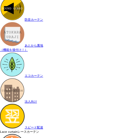
防音カーテン
あとから裏地
（機能を後付け！）
エコカーテン
法人向け
スピード配達
Lace curtain
レースカーテン