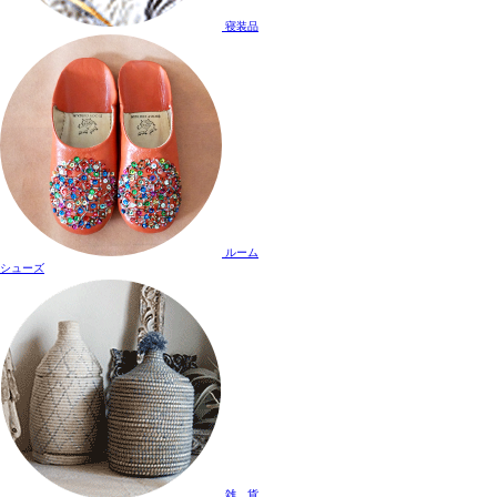
寝装品
ルーム
シューズ
雑 貨