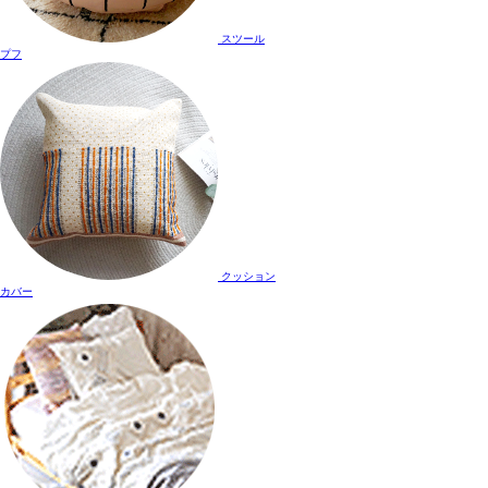
スツール
プフ
クッション
カバー