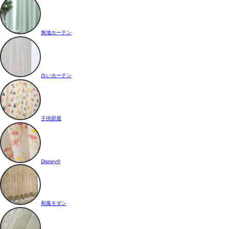
無地カーテン
白いカーテン
子供部屋
Disney®
和風モダン