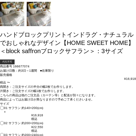
ハンドブロックプリントインドラグ・ナチュラル
でおしゃれなデザイン【HOME SWEET HOME】
＜block saffronブロックサフラン＞：3サイズ
代引不可
商品番号
166677074
お届け日数：約3日～1週間 ■在庫限り
販売価格
¥
16,918
税込
〜
両開き：
ご注文サイズの半分の幅2枚
でお作りします。
片開き：
ご注文サイズの幅1枚
でお作りします。
こちらの商品は
他のご注文品（カーテン等）と配送が別々
になります。
商品によっては
お届け日が異なります
ので予めご了承くださいませ。
サイズ
01 サフラン 約140×200(cm)
×
¥
16,918
税込
02 サフラン 約200×200(cm)
¥
22,550
税込
03 サフラン 約200×240(cm)