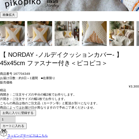
画像拡大
【 NORDAY -ノルデイクッションカバー- 】
45x45cm ファスナー付き＜ピコピコ＞
商品番号
167704349
お届け日数：約3日～1週間 ■在庫限り
販売価格
¥
3,300
税込
両開き：
ご注文サイズの半分の幅2枚
でお作りします。
片開き：
ご注文サイズの幅1枚
でお作りします。
こちらの商品は
他のご注文品（カーテン等）と配送が別々
になります。
商品によっては
お届け日が異なります
ので予めご了承くださいませ。
お気に入りに登録する
カートに入れる
ラッピングサービスはこちら