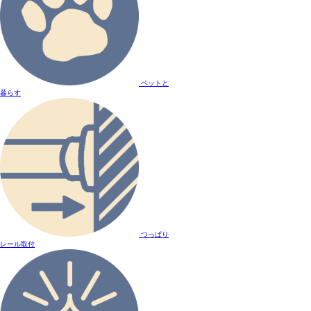
ペットと
暮らす
つっぱり
レール取付