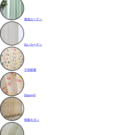
無地カーテン
白いカーテン
子供部屋
Disney®
和風モダン