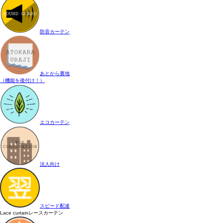
防音カーテン
あとから裏地
（機能を後付け！）
エコカーテン
法人向け
スピード配達
Lace curtain
レースカーテン