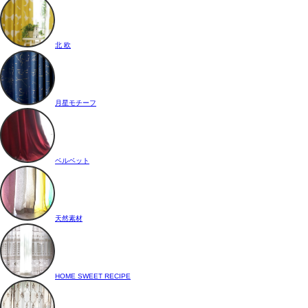
北 欧
月星モチーフ
ベルベット
天然素材
HOME SWEET RECIPE