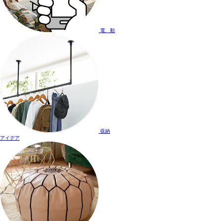
電 動
収納
アイデア