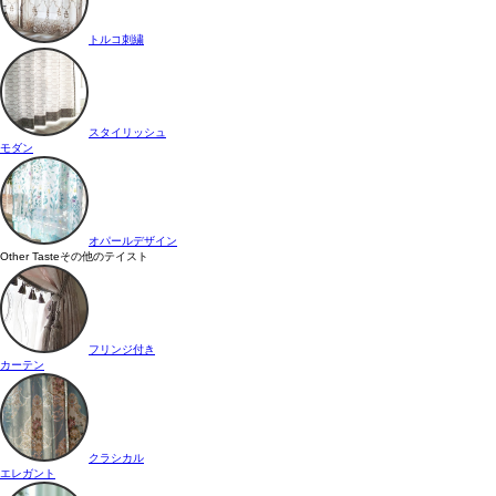
トルコ刺繍
スタイリッシュ
モダン
オパールデザイン
Other Taste
その他のテイスト
フリンジ付き
カーテン
クラシカル
エレガント