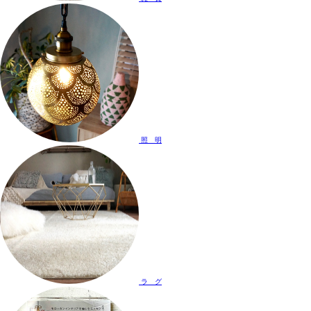
照 明
ラ グ