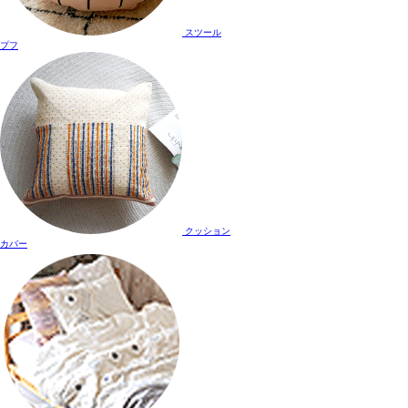
スツール
プフ
クッション
カバー