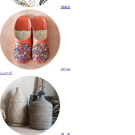
寝装品
ルーム
シューズ
雑 貨