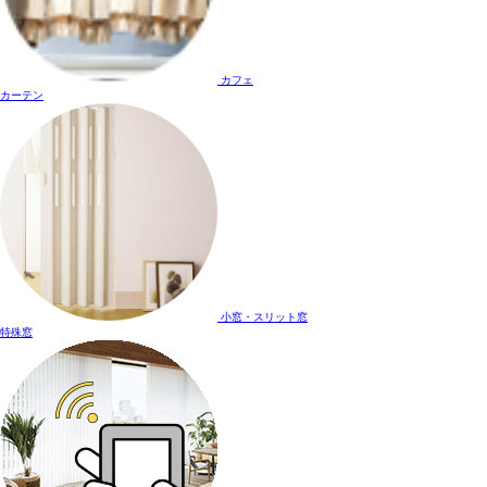
カフェ
カーテン
小窓・スリット窓
特殊窓