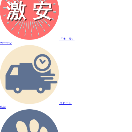
「激 安」
カーテン
スピード
出荷