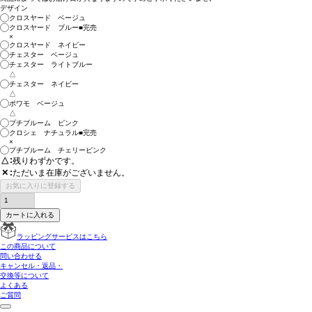
デザイン
クロスヤード ベージュ
クロスヤード ブルー■完売
×
クロスヤード ネイビー
チェスター ベージュ
チェスター ライトブルー
△
チェスター ネイビー
△
ポワモ ベージュ
△
プチブルーム ピンク
クロシェ ナチュラル■完売
×
プチブルーム チェリーピンク
△
残りわずかです。
ただいま在庫がございません。
✕
お気に入りに登録する
カートに入れる
ラッピングサービスはこちら
この商品について
問い合わせる
キャンセル・返品・
交換等について
よくある
ご質問