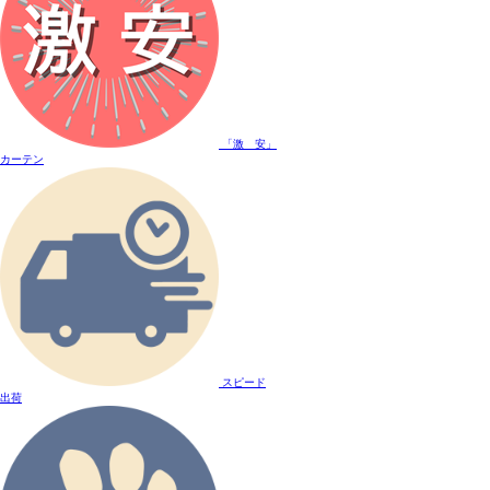
「激 安」
カーテン
スピード
出荷