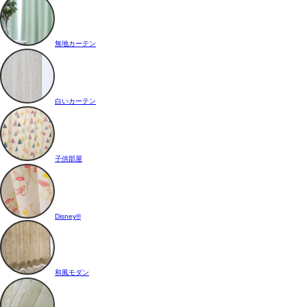
無地カーテン
白いカーテン
子供部屋
Disney®
和風モダン