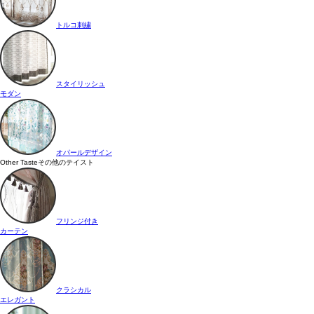
トルコ刺繍
スタイリッシュ
モダン
オパールデザイン
Other Taste
その他のテイスト
フリンジ付き
カーテン
クラシカル
エレガント