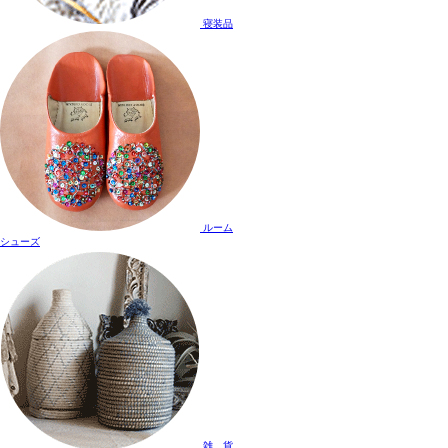
寝装品
ルーム
シューズ
雑 貨