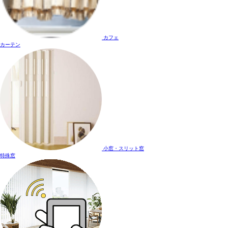
カフェ
カーテン
小窓・スリット窓
特殊窓