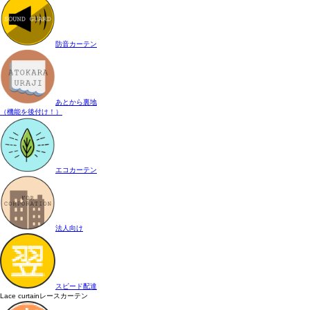
防音カーテン
あとから裏地
（機能を後付け！）
エコカーテン
法人向け
スピード配達
Lace curtain
レースカーテン