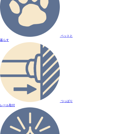
ペットと
暮らす
つっぱり
レール取付