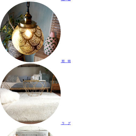
照 明
ラ グ