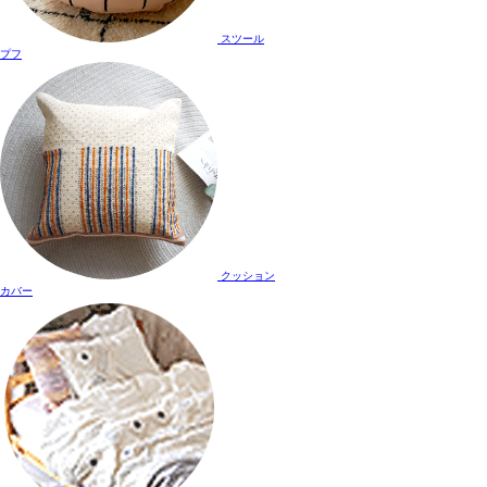
スツール
プフ
クッション
カバー