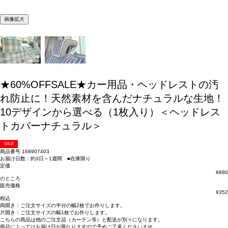
画像拡大
★60%OFFSALE★カー用品・ヘッドレストの汚
れ防止に！天然素材を含んだナチュラルな生地！
10デザインから選べる（1枚入り）＜ヘッドレス
トカバーナチュラル＞
SALE
商品番号
168907403
お届け日数：約3日～1週間 ■在庫限り
定価
¥
880
のところ
販売価格
¥
352
税込
両開き：
ご注文サイズの半分の幅2枚
でお作りします。
片開き：
ご注文サイズの幅1枚
でお作りします。
こちらの商品は
他のご注文品（カーテン等）と配送が別々
になります。
商品によっては
お届け日が異なります
ので予めご了承くださいませ。