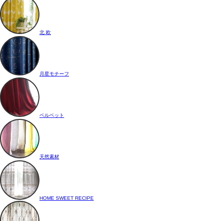
北 欧
月星モチーフ
ベルベット
天然素材
HOME SWEET RECIPE