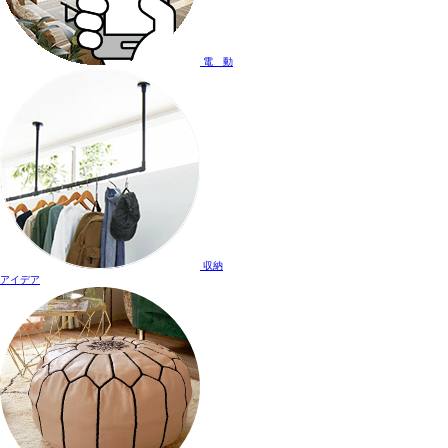
電 動
収納
アイデア