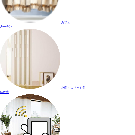
カフェ
カーテン
小窓・スリット窓
特殊窓