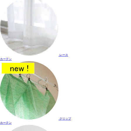
レース
カーテン
クリップ
カーテン