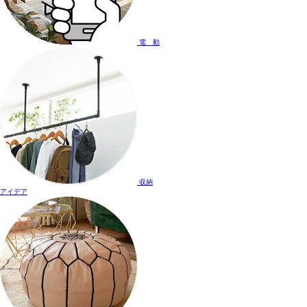
電 動
収納
アイデア