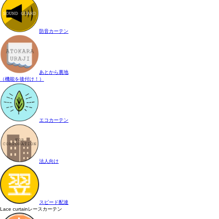
防音カーテン
あとから裏地
（機能を後付け！）
エコカーテン
法人向け
スピード配達
Lace curtain
レースカーテン