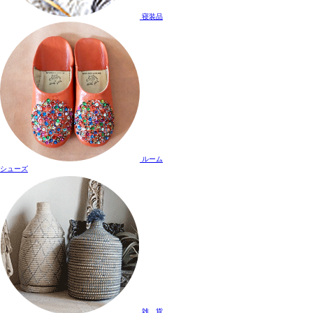
寝装品
ルーム
シューズ
雑 貨