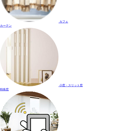
カフェ
カーテン
小窓・スリット窓
特殊窓