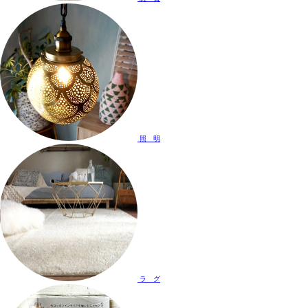
照 明
ラ グ