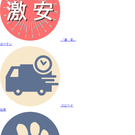
「激 安」
カーテン
スピード
出荷