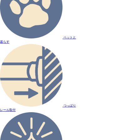
ペットと
暮らす
つっぱり
レール取付