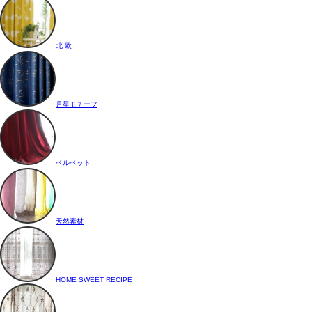
北 欧
月星モチーフ
ベルベット
天然素材
HOME SWEET RECIPE