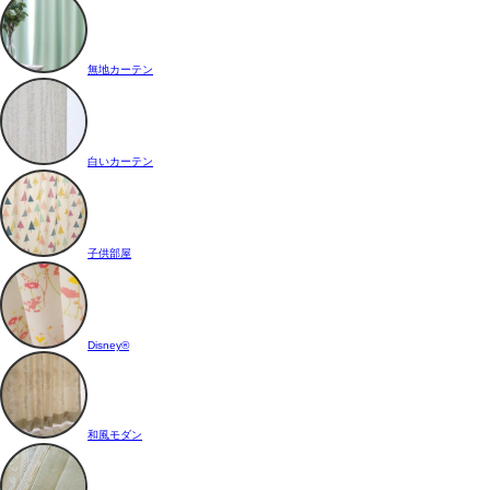
無地カーテン
白いカーテン
子供部屋
Disney®
和風モダン