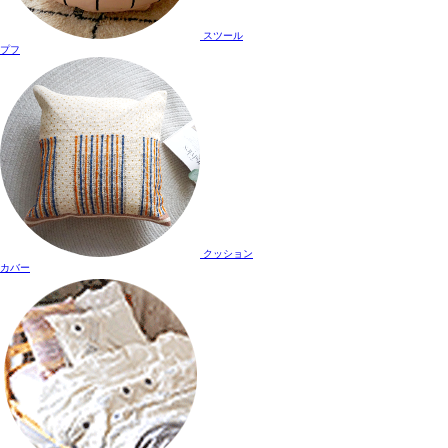
スツール
プフ
クッション
カバー