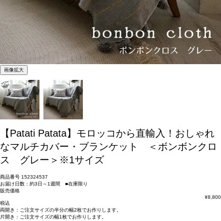
画像拡大
【Patati Patata】モロッコから直輸入！おしゃれ
なマルチカバー・ブランケット ＜ボンボンクロ
ス グレー＞※1サイズ
商品番号
152324537
お届け日数：約3日～1週間 ■在庫限り
販売価格
¥
8,800
税込
両開き：
ご注文サイズの半分の幅2枚
でお作りします。
片開き：
ご注文サイズの幅1枚
でお作りします。