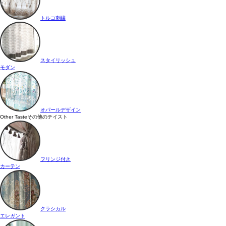
トルコ刺繍
スタイリッシュ
モダン
オパールデザイン
Other Taste
その他のテイスト
フリンジ付き
カーテン
クラシカル
エレガント