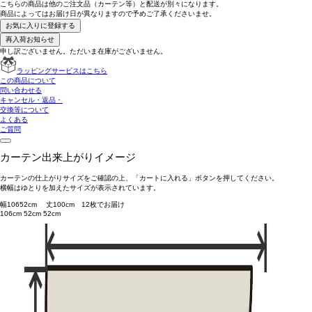
こちらの商品は
他のご注文品（カーテン等）と配送が別々
になります。
商品によっては
お届け日が異なります
ので予めご了承くださいませ。
お気に入りに登録する
再入荷お知らせ
申し訳ございません。ただいま在庫がございません。
ラッピングサービスはこちら
この商品について
問い合わせる
キャンセル・返品・
交換等について
よくある
ご質問
カーテン出来上がりイメージ
カーテンの仕上がりサイズをご確認の上、「カートに入れる」ボタンを押してください。
横幅はゆとりを加えたサイズが表示されています。
幅
106
52
cm 丈
100
cm
1
2
枚でお届け
106cm
52cm
52cm