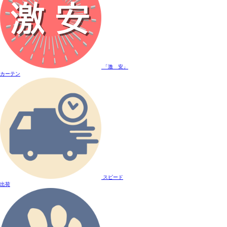
「激 安」
カーテン
スピード
出荷