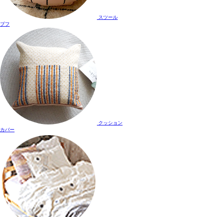
スツール
プフ
クッション
カバー