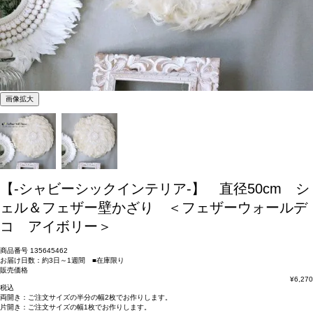
画像拡大
【-シャビーシックインテリア-】 直径50cm シ
ェル＆フェザー壁かざり ＜フェザーウォールデ
コ アイボリー＞
商品番号
135645462
お届け日数：約3日～1週間 ■在庫限り
販売価格
¥
6,270
税込
両開き：
ご注文サイズの半分の幅2枚
でお作りします。
片開き：
ご注文サイズの幅1枚
でお作りします。