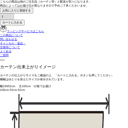
こちらの商品は
他のご注文品（カーテン等）と配送が別々
になります。
商品によっては
お届け日が異なります
ので予めご了承くださいませ。
お気に入りに登録する
カートに入れる
ラッピングサービスはこちら
この商品について
問い合わせる
キャンセル・返品・
交換等について
よくある
ご質問
カーテン出来上がりイメージ
カーテンの仕上がりサイズをご確認の上、「カートに入れる」ボタンを押してください。
横幅はゆとりを加えたサイズが表示されています。
幅
106
52
cm 丈
100
cm
1
2
枚でお届け
106cm
52cm
52cm