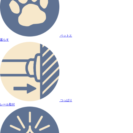
ペットと
暮らす
つっぱり
レール取付