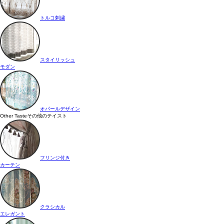
トルコ刺繍
スタイリッシュ
モダン
オパールデザイン
Other Taste
その他のテイスト
フリンジ付き
カーテン
クラシカル
エレガント