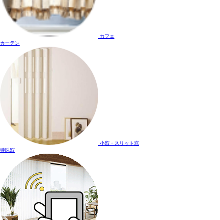
カフェ
カーテン
小窓・スリット窓
特殊窓