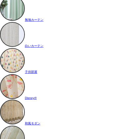
無地カーテン
白いカーテン
子供部屋
Disney®
和風モダン