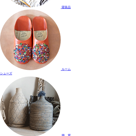
寝装品
ルーム
シューズ
雑 貨