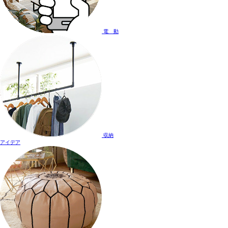
電 動
収納
アイデア