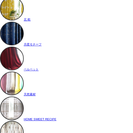
北 欧
月星モチーフ
ベルベット
天然素材
HOME SWEET RECIPE