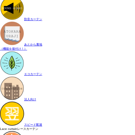
防音カーテン
あとから裏地
（機能を後付け！）
エコカーテン
法人向け
スピード配達
Lace curtain
レースカーテン