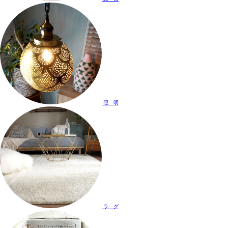
照 明
ラ グ