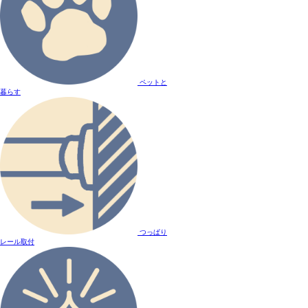
ペットと
暮らす
つっぱり
レール取付