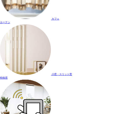
カフェ
カーテン
小窓・スリット窓
特殊窓