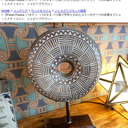
＜ミスティコイン シャビーブラウン＞
HOME
インテリア
ウッドオブジェ
ノトスグリフウッド雑貨
【Patati Patata -パタティ・パタタ-】バリ島で手作りされたコインモチーフの木製オブジェ
＜ミスティコイン シャビーブラウン＞