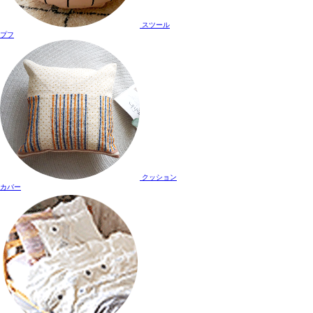
スツール
プフ
クッション
カバー