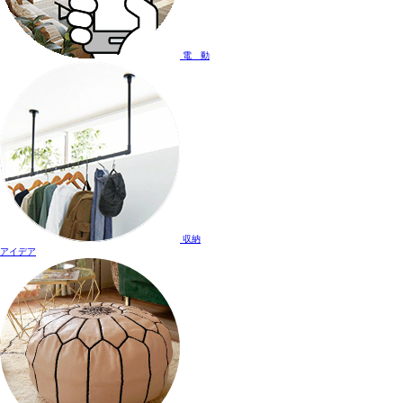
電 動
収納
アイデア