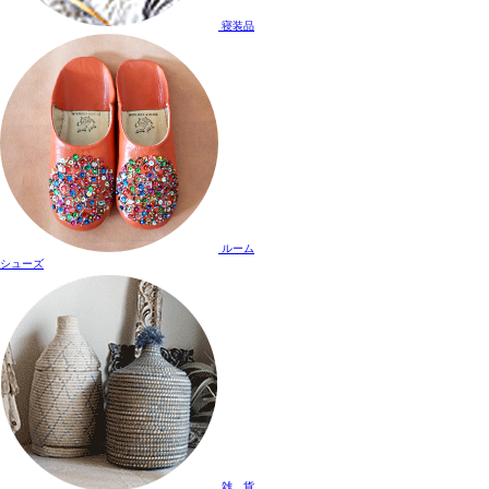
寝装品
ルーム
シューズ
雑 貨