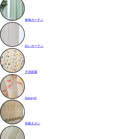
無地カーテン
白いカーテン
子供部屋
Disney®
和風モダン