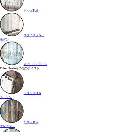
トルコ刺繍
スタイリッシュ
モダン
オパールデザイン
Other Taste
その他のテイスト
フリンジ付き
カーテン
クラシカル
エレガント