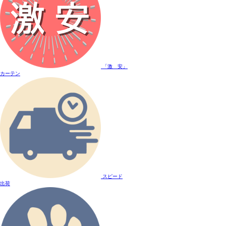
「激 安」
カーテン
スピード
出荷