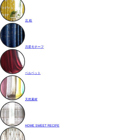
北 欧
月星モチーフ
ベルベット
天然素材
HOME SWEET RECIPE