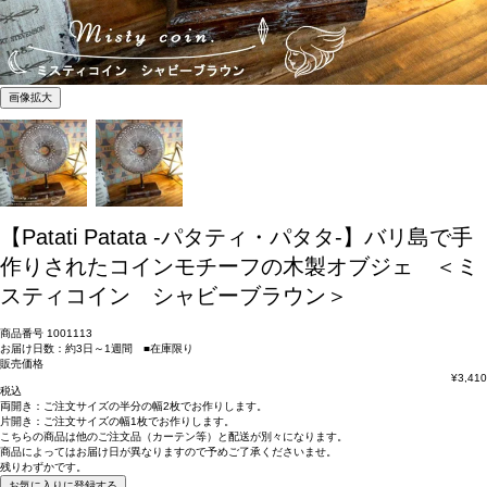
画像拡大
【Patati Patata -パタティ・パタタ-】バリ島で手
作りされたコインモチーフの木製オブジェ ＜ミ
スティコイン シャビーブラウン＞
商品番号
1001113
お届け日数：約3日～1週間 ■在庫限り
販売価格
¥
3,410
税込
両開き：
ご注文サイズの半分の幅2枚
でお作りします。
片開き：
ご注文サイズの幅1枚
でお作りします。
こちらの商品は
他のご注文品（カーテン等）と配送が別々
になります。
商品によっては
お届け日が異なります
ので予めご了承くださいませ。
残りわずかです。
お気に入りに登録する