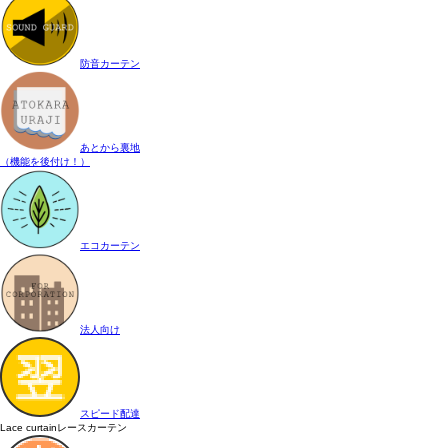
防音カーテン
あとから裏地
（機能を後付け！）
エコカーテン
法人向け
スピード配達
Lace curtain
レースカーテン