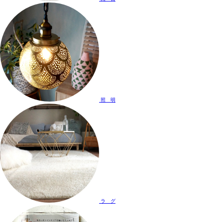
照 明
ラ グ