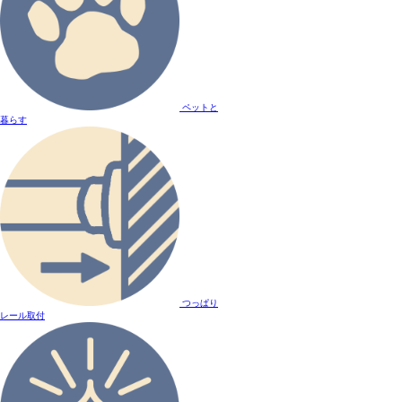
ペットと
暮らす
つっぱり
レール取付