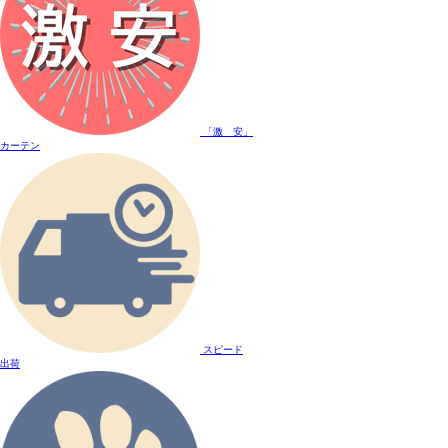
「激 安」
カーテン
スピード
出荷