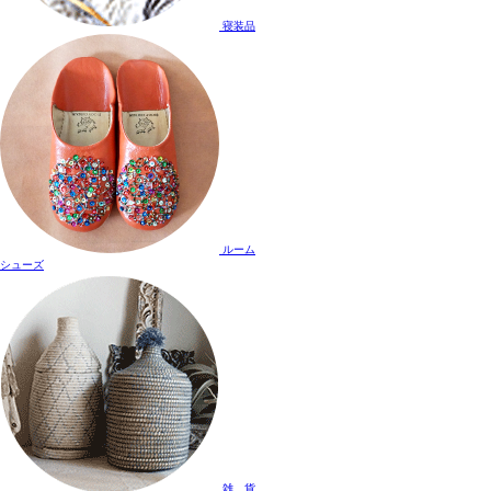
寝装品
ルーム
シューズ
雑 貨