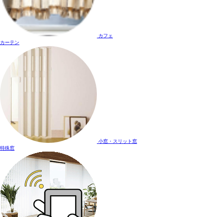
カフェ
カーテン
小窓・スリット窓
特殊窓