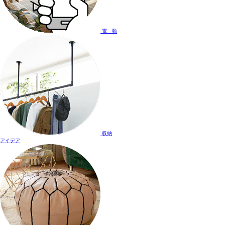
電 動
収納
アイデア