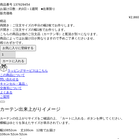
商品番号
137629454
お届け日数：約3日～1週間 ■在庫限り
販売価格
¥
2,860
税込
両開き：
ご注文サイズの半分の幅2枚
でお作りします。
片開き：
ご注文サイズの幅1枚
でお作りします。
こちらの商品は
他のご注文品（カーテン等）と配送が別々
になります。
商品によっては
お届け日が異なります
ので予めご了承くださいませ。
残りわずかです。
お気に入りに登録する
カートに入れる
ラッピングサービスはこちら
この商品について
問い合わせる
キャンセル・返品・
交換等について
よくある
ご質問
カーテン出来上がりイメージ
カーテンの仕上がりサイズをご確認の上、「カートに入れる」ボタンを押してください。
横幅はゆとりを加えたサイズが表示されています。
幅
106
52
cm 丈
100
cm
1
2
枚でお届け
106cm
52cm
52cm