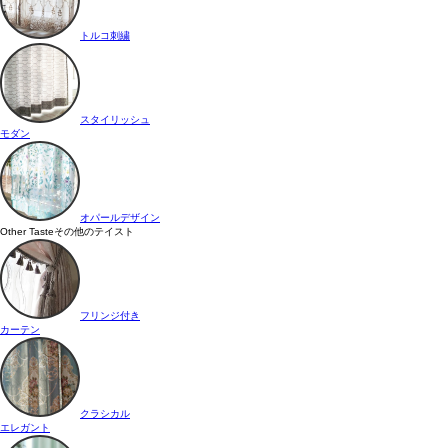
トルコ刺繍
スタイリッシュ
モダン
オパールデザイン
Other Taste
その他のテイスト
フリンジ付き
カーテン
クラシカル
エレガント