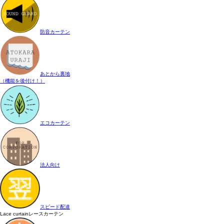
防音カーテン
あとから裏地
（機能を後付け！）
エコカーテン
法人向け
スピード配達
Lace curtain
レースカーテン