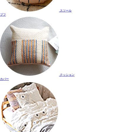
スツール
プフ
クッション
カバー