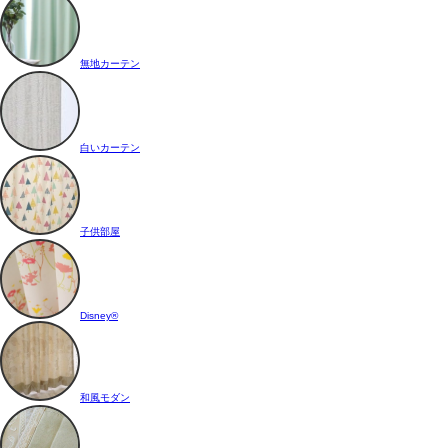
無地カーテン
白いカーテン
子供部屋
Disney®
和風モダン