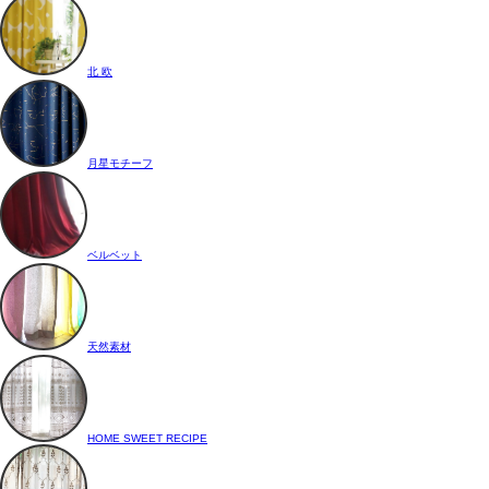
北 欧
月星モチーフ
ベルベット
天然素材
HOME SWEET RECIPE