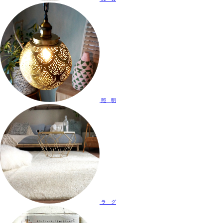
照 明
ラ グ