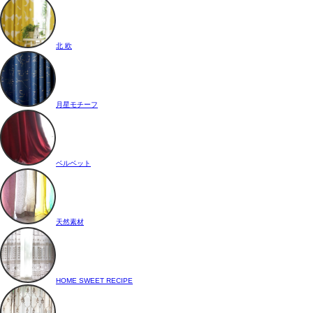
北 欧
月星モチーフ
ベルベット
天然素材
HOME SWEET RECIPE