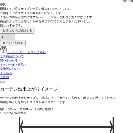
¥
2,530
税込
両開き：
ご注文サイズの半分の幅2枚
でお作りします。
片開き：
ご注文サイズの幅1枚
でお作りします。
こちらの商品は
他のご注文品（カーテン等）と配送が別々
になります。
商品によっては
お届け日が異なります
ので予めご了承くださいませ。
残りわずかです。
お気に入りに登録する
カートに入れる
ラッピングサービスはこちら
この商品について
問い合わせる
キャンセル・返品・
交換等について
よくある
ご質問
カーテン出来上がりイメージ
カーテンの仕上がりサイズをご確認の上、「カートに入れる」ボタンを押してください。
横幅はゆとりを加えたサイズが表示されています。
幅
106
52
cm 丈
100
cm
1
2
枚でお届け
106cm
52cm
52cm