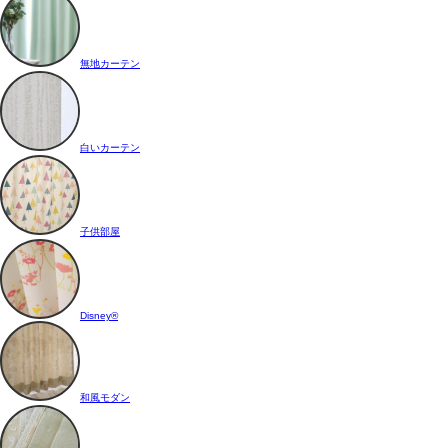
無地カーテン
白いカーテン
子供部屋
Disney®
和風モダン