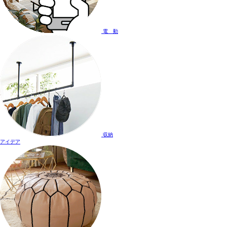
電 動
収納
アイデア