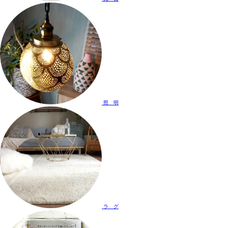
照 明
ラ グ