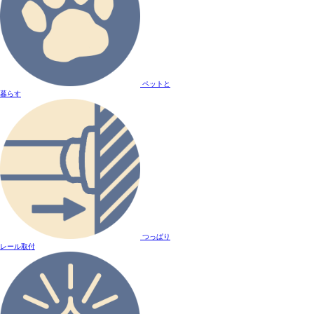
ペットと
暮らす
つっぱり
レール取付