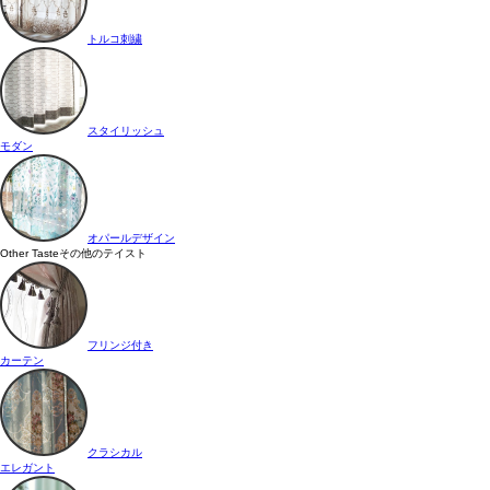
トルコ刺繍
スタイリッシュ
モダン
オパールデザイン
Other Taste
その他のテイスト
フリンジ付き
カーテン
クラシカル
エレガント