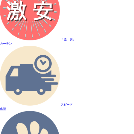
「激 安」
カーテン
スピード
出荷