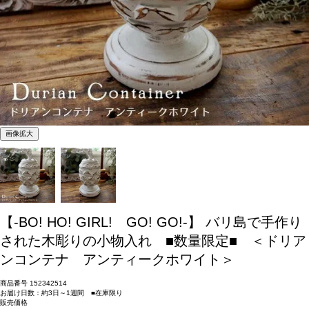
画像拡大
【-BO! HO! GIRL! GO! GO!-】 バリ島で手作り
された木彫りの小物入れ ■数量限定■ ＜ドリア
ンコンテナ アンティークホワイト＞
商品番号
152342514
お届け日数：約3日～1週間 ■在庫限り
販売価格