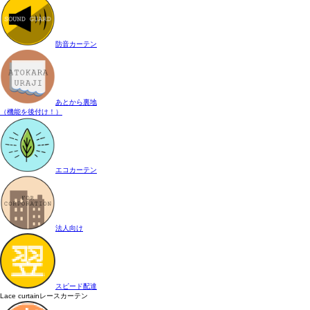
防音カーテン
あとから裏地
（機能を後付け！）
エコカーテン
法人向け
スピード配達
Lace curtain
レースカーテン