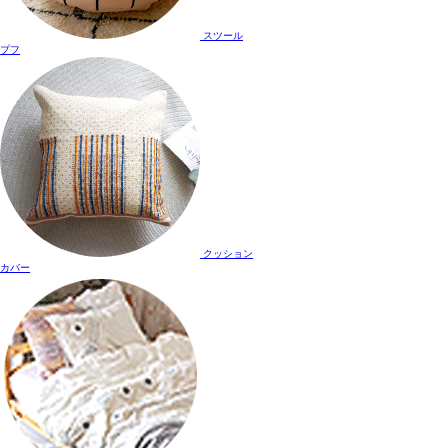
スツール
プフ
クッション
カバー