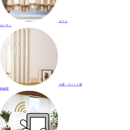
カフェ
カーテン
小窓・スリット窓
特殊窓