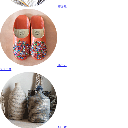
寝装品
ルーム
シューズ
雑 貨