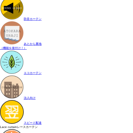
防音カーテン
あとから裏地
（機能を後付け！）
エコカーテン
法人向け
スピード配達
Lace curtain
レースカーテン