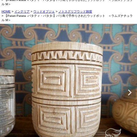
ル M＞
HOME
インテリア
ウッドオブジェ
ノトスグリフウッド雑貨
【Patati Patata -パタティ・パタタ-】バリ島で手作りされたウッドポット ＜ラムズナチュラ
ル M＞