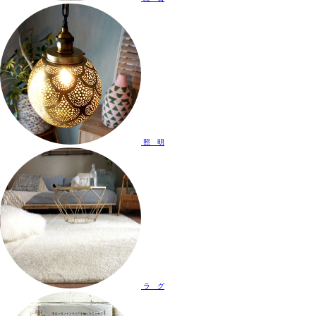
照 明
ラ グ