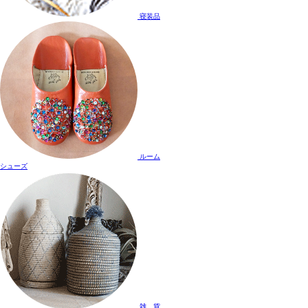
寝装品
ルーム
シューズ
雑 貨