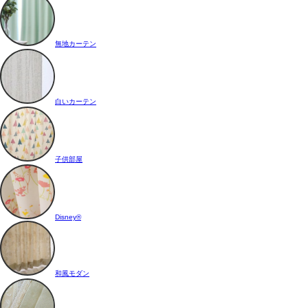
無地カーテン
白いカーテン
子供部屋
Disney®
和風モダン