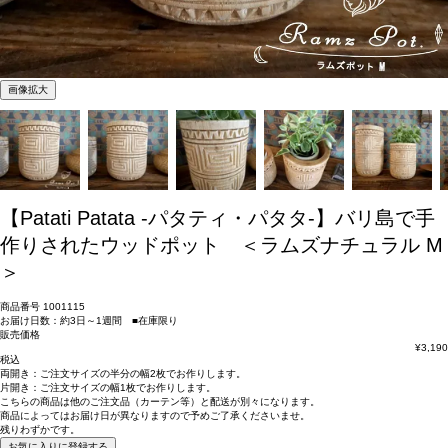
画像拡大
【Patati Patata -パタティ・パタタ-】バリ島で手
作りされたウッドポット ＜ラムズナチュラル M
＞
商品番号
1001115
お届け日数：約3日～1週間 ■在庫限り
販売価格
¥
3,190
税込
両開き：
ご注文サイズの半分の幅2枚
でお作りします。
片開き：
ご注文サイズの幅1枚
でお作りします。
こちらの商品は
他のご注文品（カーテン等）と配送が別々
になります。
商品によっては
お届け日が異なります
ので予めご了承くださいませ。
残りわずかです。
お気に入りに登録する