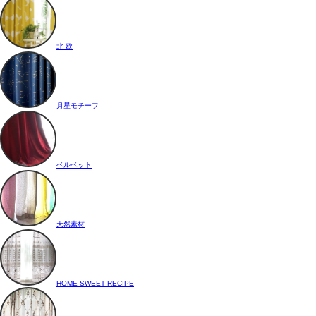
北 欧
月星モチーフ
ベルベット
天然素材
HOME SWEET RECIPE