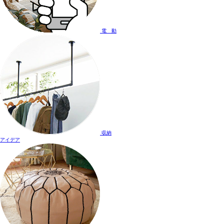
電 動
収納
アイデア