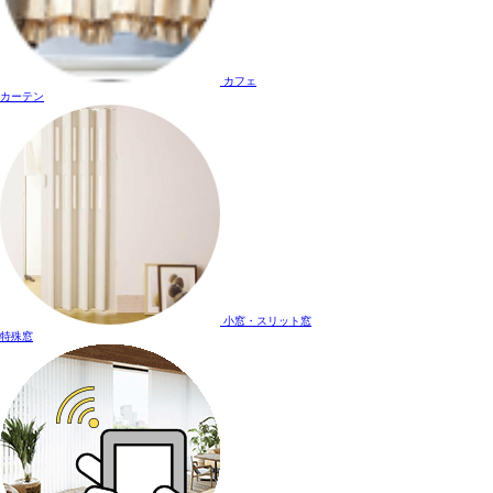
カフェ
カーテン
小窓・スリット窓
特殊窓