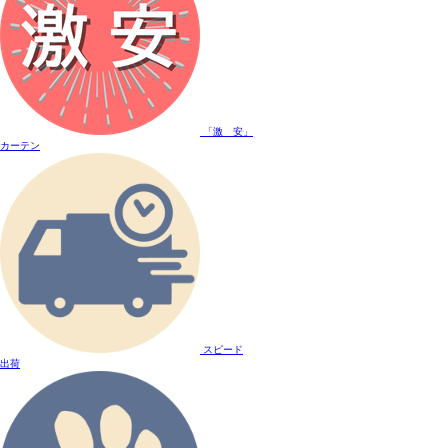
「激 安」
カーテン
スピード
出荷