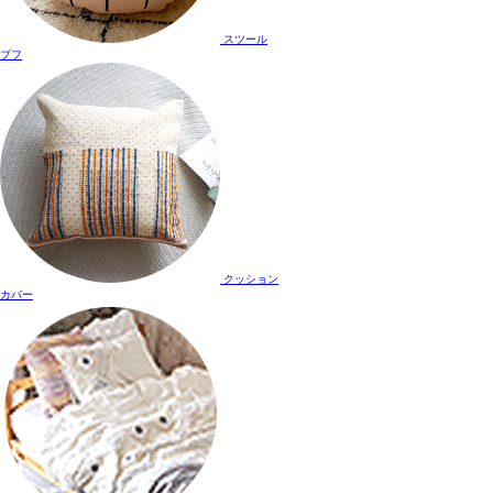
スツール
プフ
クッション
カバー