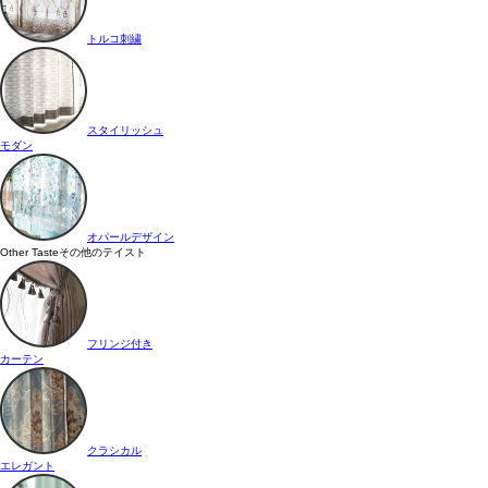
トルコ刺繍
スタイリッシュ
モダン
オパールデザイン
Other Taste
その他のテイスト
フリンジ付き
カーテン
クラシカル
エレガント