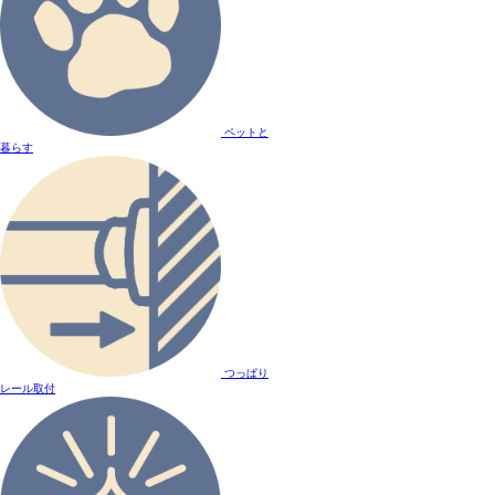
ペットと
暮らす
つっぱり
レール取付