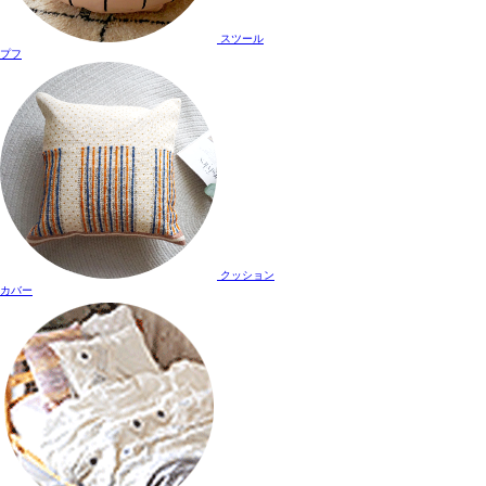
スツール
プフ
クッション
カバー