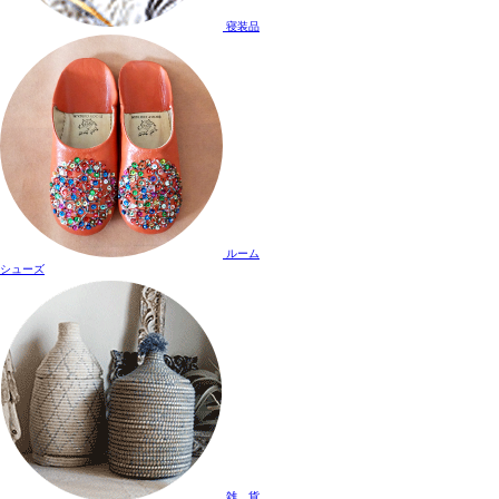
寝装品
ルーム
シューズ
雑 貨