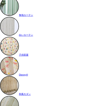
無地カーテン
白いカーテン
子供部屋
Disney®
和風モダン