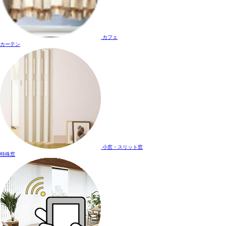
カフェ
カーテン
小窓・スリット窓
特殊窓