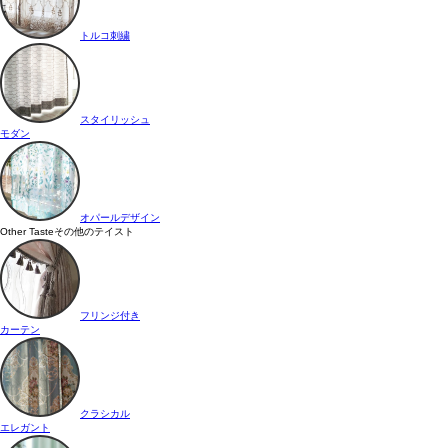
トルコ刺繍
スタイリッシュ
モダン
オパールデザイン
Other Taste
その他のテイスト
フリンジ付き
カーテン
クラシカル
エレガント