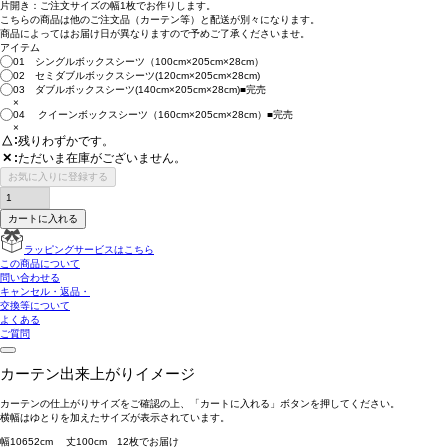
片開き：
ご注文サイズの幅1枚
でお作りします。
こちらの商品は
他のご注文品（カーテン等）と配送が別々
になります。
商品によっては
お届け日が異なります
ので予めご了承くださいませ。
アイテム
01 シングルボックスシーツ（100cm×205cm×28cm）
02 セミダブルボックスシーツ(120cm×205cm×28cm)
03 ダブルボックスシーツ(140cm×205cm×28cm)■完売
×
04 クイーンボックスシーツ（160cm×205cm×28cm）■完売
×
△
残りわずかです。
ただいま在庫がございません。
✕
お気に入りに登録する
カートに入れる
ラッピングサービスはこちら
この商品について
問い合わせる
キャンセル・返品・
交換等について
よくある
ご質問
カーテン出来上がりイメージ
カーテンの仕上がりサイズをご確認の上、「カートに入れる」ボタンを押してください。
横幅はゆとりを加えたサイズが表示されています。
幅
106
52
cm 丈
100
cm
1
2
枚でお届け