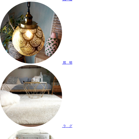
照 明
ラ グ