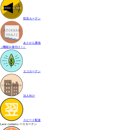
防音カーテン
あとから裏地
（機能を後付け！）
エコカーテン
法人向け
スピード配達
Lace curtain
レースカーテン