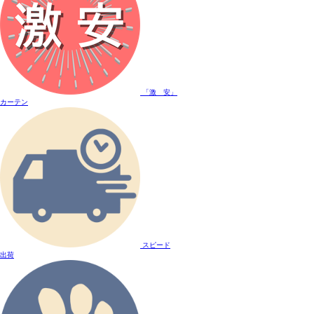
「激 安」
カーテン
スピード
出荷