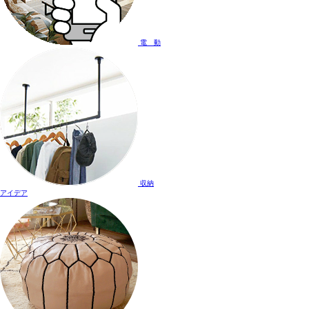
電 動
収納
アイデア