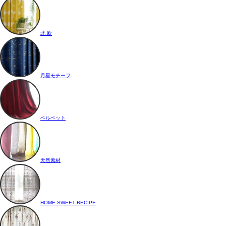
北 欧
月星モチーフ
ベルベット
天然素材
HOME SWEET RECIPE