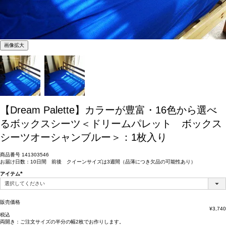
画像拡大
【Dream Palette】カラーが豊富・16色から選べ
るボックスシーツ＜ドリームパレット ボックス
シーツオーシャンブルー＞：1枚入り
商品番号
141303546
お届け日数：10日間 前後 クイーンサイズは3週間（品薄につき欠品の可能性あり）
アイテム
(必
須)
販売価格
¥
3,740
税込
両開き：
ご注文サイズの半分の幅2枚
でお作りします。