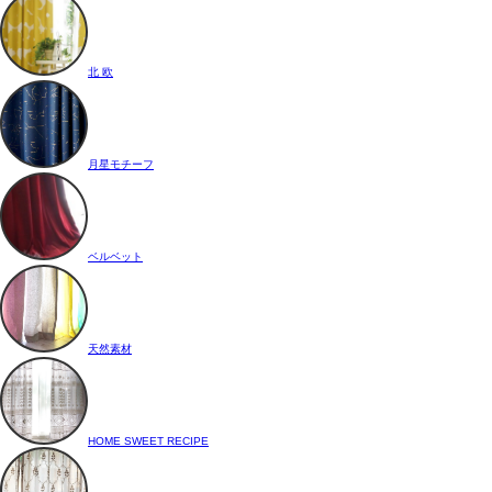
北 欧
月星モチーフ
ベルベット
天然素材
HOME SWEET RECIPE