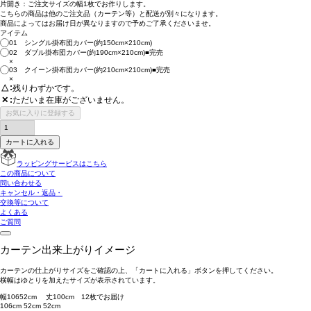
片開き：
ご注文サイズの幅1枚
でお作りします。
こちらの商品は
他のご注文品（カーテン等）と配送が別々
になります。
商品によっては
お届け日が異なります
ので予めご了承くださいませ。
アイテム
01 シングル掛布団カバー(約150cm×210cm)
02 ダブル掛布団カバー(約190cm×210cm)■完売
×
03 クイーン掛布団カバー(約210cm×210cm)■完売
×
△
残りわずかです。
ただいま在庫がございません。
✕
お気に入りに登録する
カートに入れる
ラッピングサービスはこちら
この商品について
問い合わせる
キャンセル・返品・
交換等について
よくある
ご質問
カーテン出来上がりイメージ
カーテンの仕上がりサイズをご確認の上、「カートに入れる」ボタンを押してください。
横幅はゆとりを加えたサイズが表示されています。
幅
106
52
cm 丈
100
cm
1
2
枚でお届け
106cm
52cm
52cm