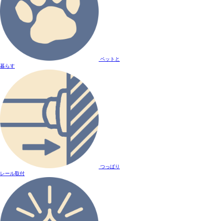
ペットと
暮らす
つっぱり
レール取付