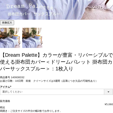
画像拡大
【Dream Palette】カラーが豊富・リバーシブルで
使える掛布団カバー＜ドリームパレット 掛布団カ
バーサックスブルー＞：1枚入り
商品番号
140938332
お届け日数：10日間 前後 クイーンサイズは3週間（品薄につき欠品の可能性あり）
アイテム
(必
須)
販売価格
¥
5,060
税込
両開き：
ご注文サイズの半分の幅2枚
でお作りします。