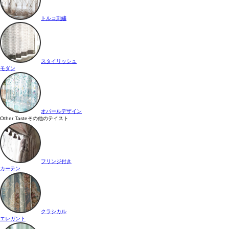
トルコ刺繍
スタイリッシュ
モダン
オパールデザイン
Other Taste
その他のテイスト
フリンジ付き
カーテン
クラシカル
エレガント