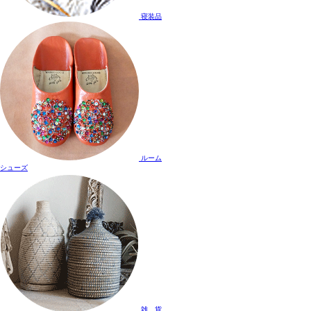
寝装品
ルーム
シューズ
雑 貨