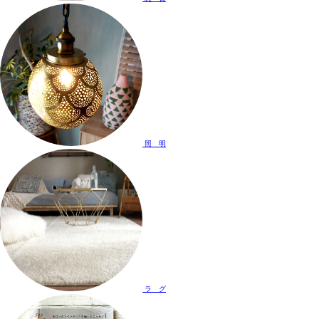
照 明
ラ グ