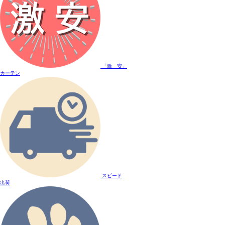
「激 安」
カーテン
スピード
出荷