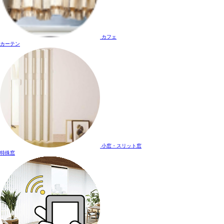
カフェ
カーテン
小窓・スリット窓
特殊窓