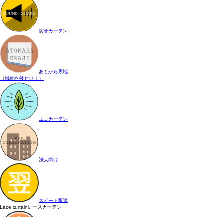
防音カーテン
あとから裏地
（機能を後付け！）
エコカーテン
法人向け
スピード配達
Lace curtain
レースカーテン