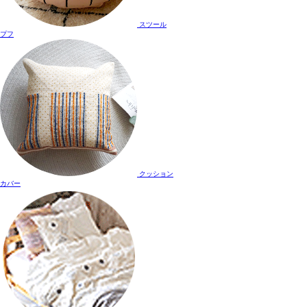
スツール
プフ
クッション
カバー