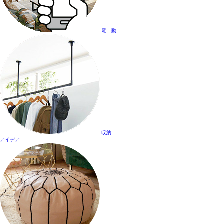
電 動
収納
アイデア