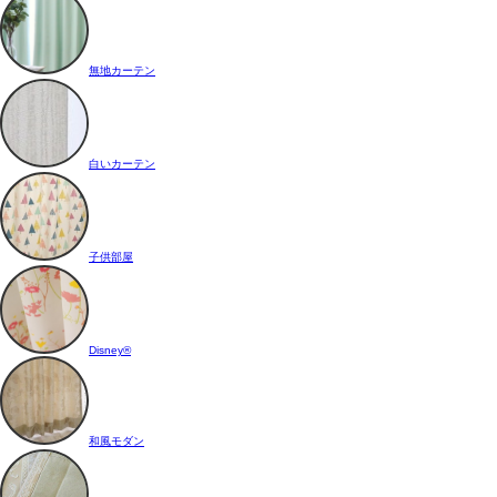
無地カーテン
白いカーテン
子供部屋
Disney®
和風モダン