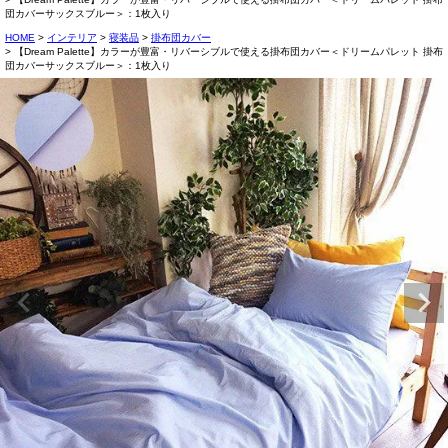
団カバーサックスブルー＞：1枚入り
HOME
インテリア
寝装品
掛布団カバー
【Dream Palette】カラーが豊富・リバーシブルで使える掛布団カバー＜ドリームパレット 掛布
団カバーサックスブルー＞：1枚入り