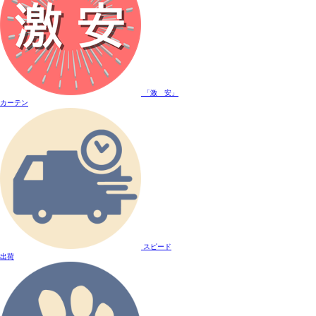
「激 安」
カーテン
スピード
出荷