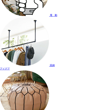
電 動
収納
アイデア