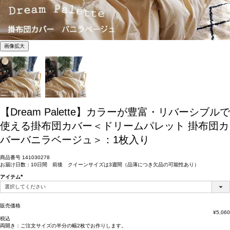
画像拡大
【Dream Palette】カラーが豊富・リバーシブルで
使える掛布団カバー＜ドリームパレット 掛布団カ
バーバニラベージュ＞：1枚入り
商品番号
141030278
お届け日数：10日間 前後 クイーンサイズは3週間（品薄につき欠品の可能性あり）
アイテム
(必
須)
販売価格
¥
5,060
税込
両開き：
ご注文サイズの半分の幅2枚
でお作りします。