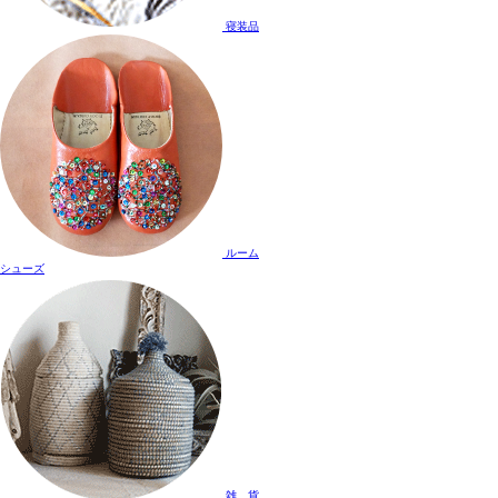
寝装品
ルーム
シューズ
雑 貨