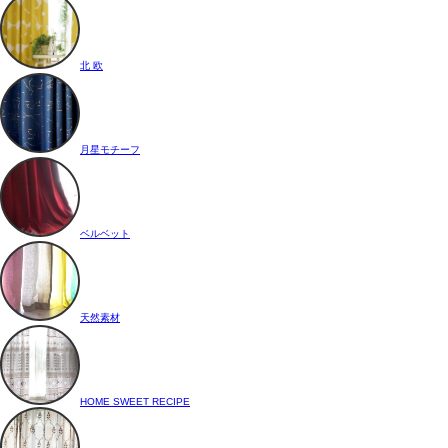
北 欧
月星モチーフ
ベルベット
天然素材
HOME SWEET RECIPE