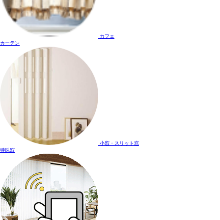
カフェ
カーテン
小窓・スリット窓
特殊窓