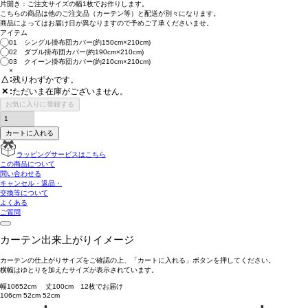
片開き：
ご注文サイズの幅1枚
でお作りします。
こちらの商品は
他のご注文品（カーテン等）と配送が別々
になります。
商品によっては
お届け日が異なります
ので予めご了承くださいませ。
アイテム
01 シングル掛布団カバー(約150cm×210cm)
02 ダブル掛布団カバー(約190cm×210cm)
03 クイーン掛布団カバー(約210cm×210cm)
×
△
残りわずかです。
ただいま在庫がございません。
✕
お気に入りに登録する
カートに入れる
ラッピングサービスはこちら
この商品について
問い合わせる
キャンセル・返品・
交換等について
よくある
ご質問
カーテン出来上がりイメージ
カーテンの仕上がりサイズをご確認の上、「カートに入れる」ボタンを押してください。
横幅はゆとりを加えたサイズが表示されています。
幅
106
52
cm 丈
100
cm
1
2
枚でお届け
106cm
52cm
52cm