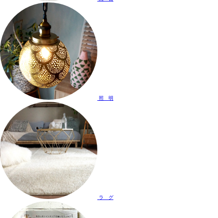
照 明
ラ グ