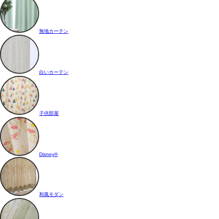
無地カーテン
白いカーテン
子供部屋
Disney®
和風モダン