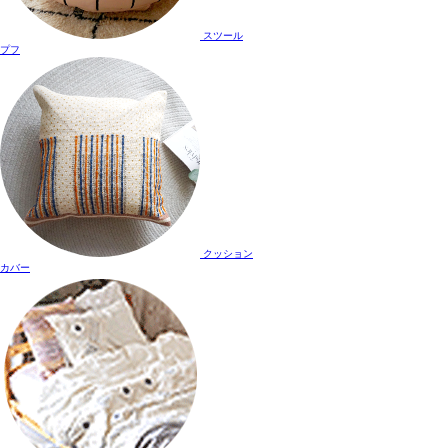
スツール
プフ
クッション
カバー