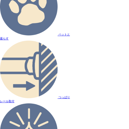
ペットと
暮らす
つっぱり
レール取付