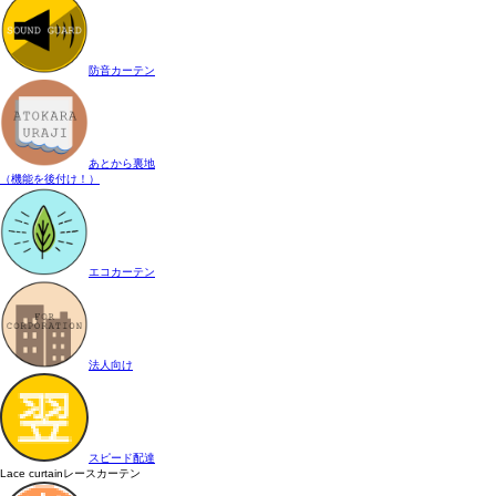
防音カーテン
あとから裏地
（機能を後付け！）
エコカーテン
法人向け
スピード配達
Lace curtain
レースカーテン