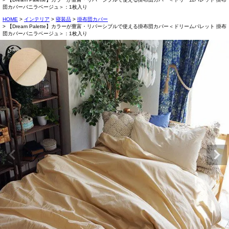
団カバーバニラベージュ＞：1枚入り
HOME
インテリア
寝装品
掛布団カバー
【Dream Palette】カラーが豊富・リバーシブルで使える掛布団カバー＜ドリームパレット 掛布
団カバーバニラベージュ＞：1枚入り