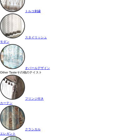
トルコ刺繍
スタイリッシュ
モダン
オパールデザイン
Other Taste
その他のテイスト
フリンジ付き
カーテン
クラシカル
エレガント