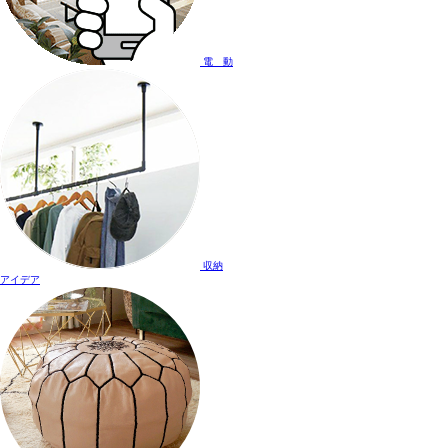
電 動
収納
アイデア