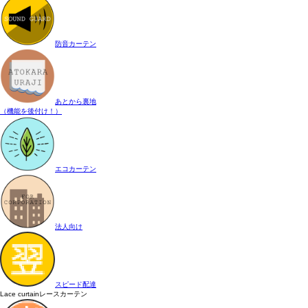
防音カーテン
あとから裏地
（機能を後付け！）
エコカーテン
法人向け
スピード配達
Lace curtain
レースカーテン