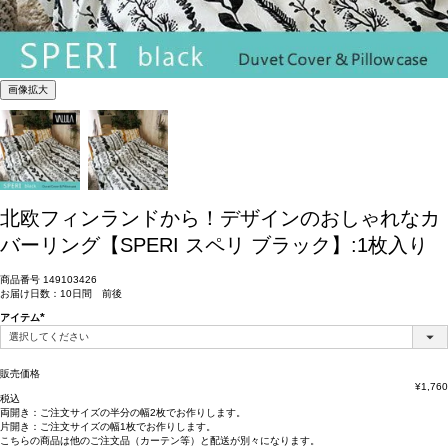
画像拡大
北欧フィンランドから！デザインのおしゃれなカ
バーリング【SPERI スペリ ブラック】:1枚入り
商品番号
149103426
お届け日数：10日間 前後
アイテム
(必
須)
販売価格
¥
1,760
税込
両開き：
ご注文サイズの半分の幅2枚
でお作りします。
片開き：
ご注文サイズの幅1枚
でお作りします。
こちらの商品は
他のご注文品（カーテン等）と配送が別々
になります。