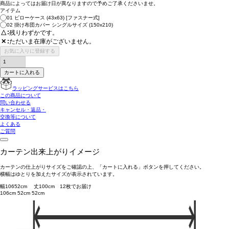
商品によっては
お届け日が異なります
ので予めご了承くださいませ。
アイテム
01 ピローケース (43x63) [ファスナー式]
02 掛け布団カバー シングルサイズ (150x210)
△
残りわずかです。
ただいま在庫がございません。
✕
お気に入りに登録する
カートに入れる
ラッピングサービスはこちら
この商品について
問い合わせる
キャンセル・返品・
交換等について
よくある
ご質問
カーテン出来上がりイメージ
カーテンの仕上がりサイズをご確認の上、「カートに入れる」ボタンを押してください。
横幅はゆとりを加えたサイズが表示されています。
幅
106
52
cm 丈
100
cm
1
2
枚でお届け
106cm
52cm
52cm