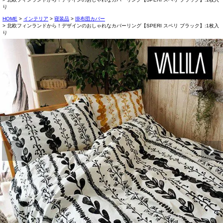
り
HOME
インテリア
寝装品
掛布団カバー
北欧フィンランドから！デザインのおしゃれなカバーリング【SPERI スペリ ブラック】:1枚入
り