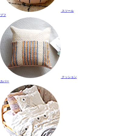
スツール
プフ
クッション
カバー