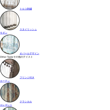
トルコ刺繍
スタイリッシュ
モダン
オパールデザイン
Other Taste
その他のテイスト
フリンジ付き
カーテン
クラシカル
エレガント