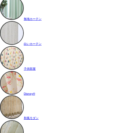
無地カーテン
白いカーテン
子供部屋
Disney®
和風モダン