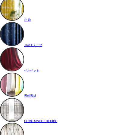
北 欧
月星モチーフ
ベルベット
天然素材
HOME SWEET RECIPE