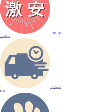
「激 安」
カーテン
スピード
出荷