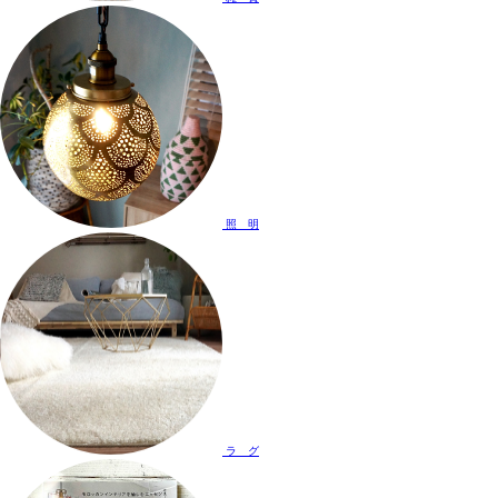
照 明
ラ グ