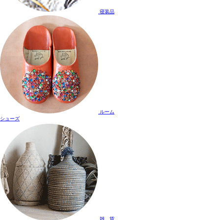
寝装品
ルーム
シューズ
雑 貨