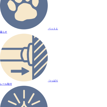
ペットと
暮らす
つっぱり
レール取付