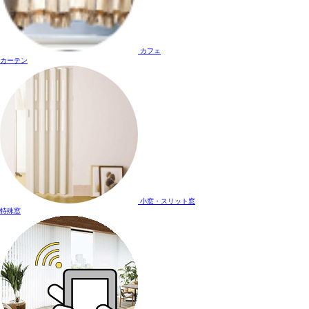
カフェ
カーテン
小窓・スリット窓
特殊窓