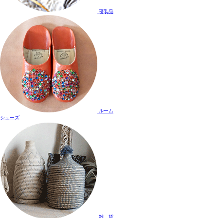
寝装品
ルーム
シューズ
雑 貨