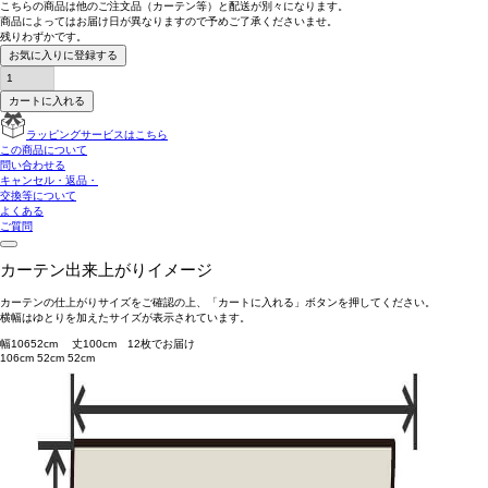
こちらの商品は
他のご注文品（カーテン等）と配送が別々
になります。
商品によっては
お届け日が異なります
ので予めご了承くださいませ。
残りわずかです。
お気に入りに登録する
カートに入れる
ラッピングサービスはこちら
この商品について
問い合わせる
キャンセル・返品・
交換等について
よくある
ご質問
カーテン出来上がりイメージ
カーテンの仕上がりサイズをご確認の上、「カートに入れる」ボタンを押してください。
横幅はゆとりを加えたサイズが表示されています。
幅
106
52
cm 丈
100
cm
1
2
枚でお届け
106cm
52cm
52cm