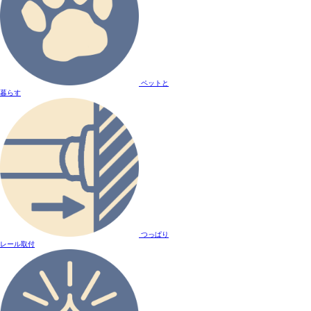
ペットと
暮らす
つっぱり
レール取付