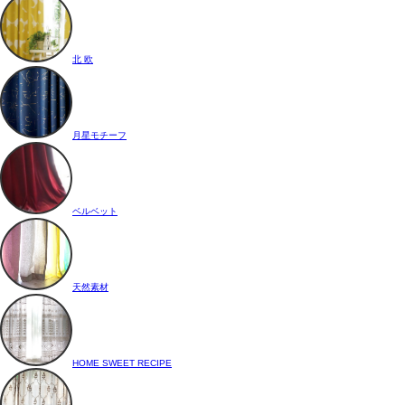
北 欧
月星モチーフ
ベルベット
天然素材
HOME SWEET RECIPE