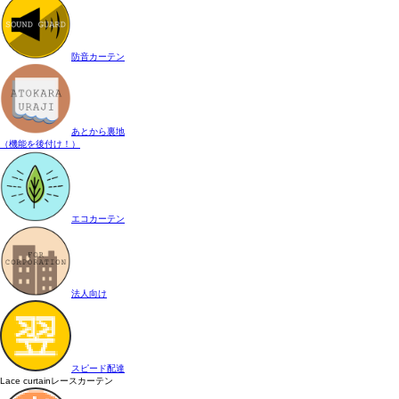
防音カーテン
あとから裏地
（機能を後付け！）
エコカーテン
法人向け
スピード配達
Lace curtain
レースカーテン