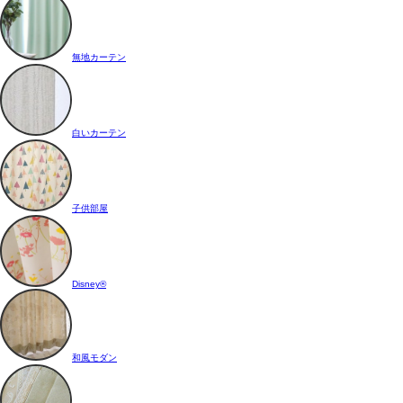
無地カーテン
白いカーテン
子供部屋
Disney®
和風モダン