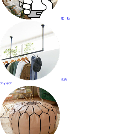
電 動
収納
アイデア