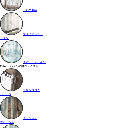
トルコ刺繍
スタイリッシュ
モダン
オパールデザイン
Other Taste
その他のテイスト
フリンジ付き
カーテン
クラシカル
エレガント