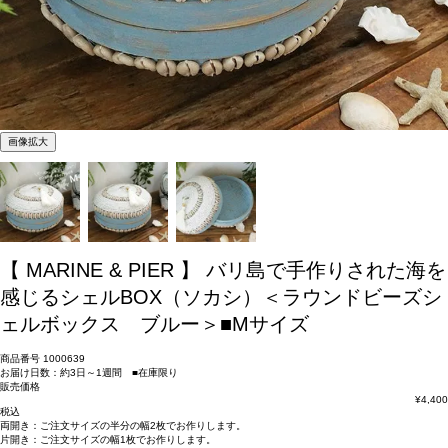
画像拡大
【 MARINE & PIER 】 バリ島で手作りされた海を
感じるシェルBOX（ソカシ）＜ラウンドビーズシ
ェルボックス ブルー＞■Mサイズ
商品番号
1000639
お届け日数：約3日～1週間 ■在庫限り
販売価格
¥
4,400
税込
両開き：
ご注文サイズの半分の幅2枚
でお作りします。
片開き：
ご注文サイズの幅1枚
でお作りします。