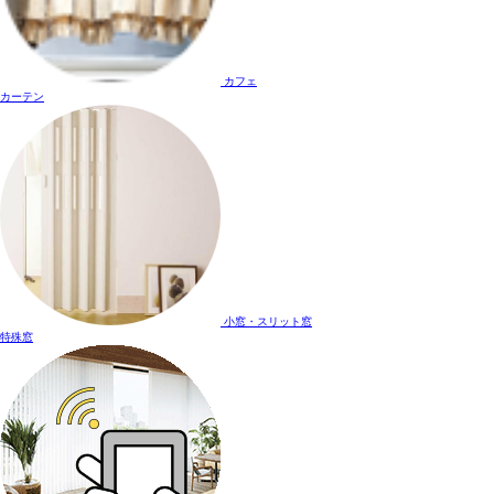
カフェ
カーテン
小窓・スリット窓
特殊窓