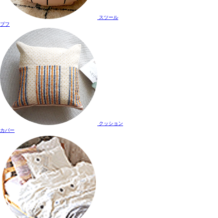
スツール
プフ
クッション
カバー