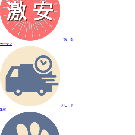
「激 安」
カーテン
スピード
出荷