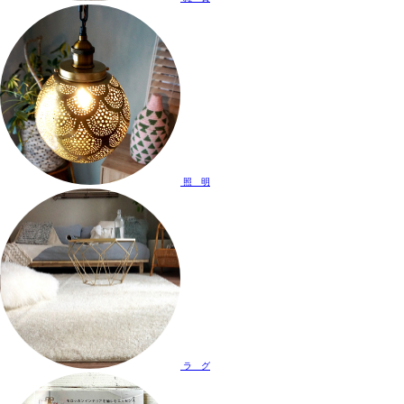
照 明
ラ グ