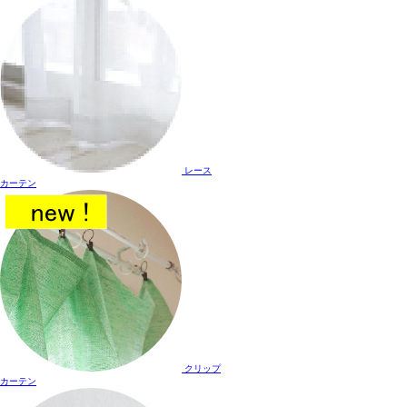
レース
カーテン
クリップ
カーテン