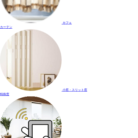
カフェ
カーテン
小窓・スリット窓
特殊窓