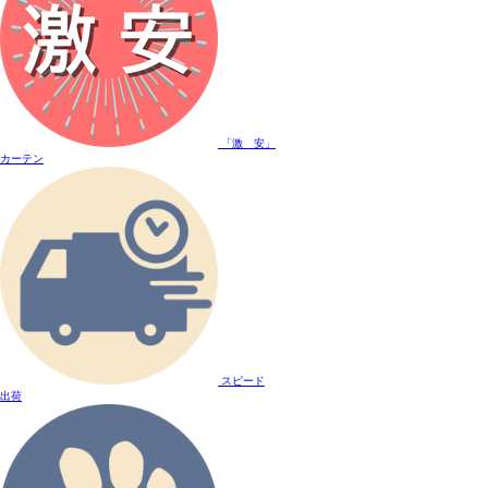
「激 安」
カーテン
スピード
出荷