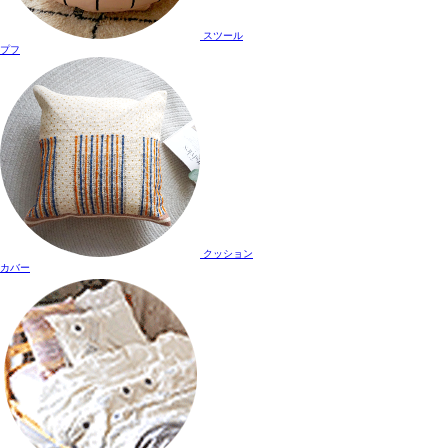
スツール
プフ
クッション
カバー