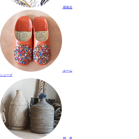
寝装品
ルーム
シューズ
雑 貨