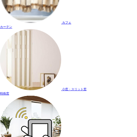
カフェ
カーテン
小窓・スリット窓
特殊窓