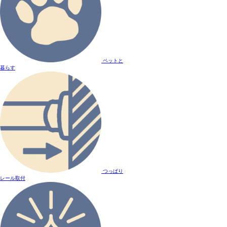
ペットと
暮らす
つっぱり
レール取付