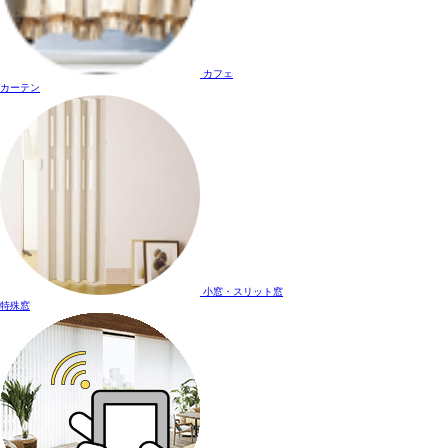
カフェ
カーテン
小窓・スリット窓
特殊窓