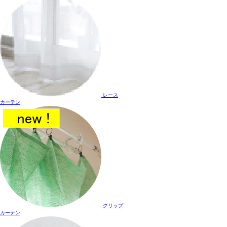
レース
カーテン
クリップ
カーテン