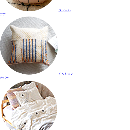
スツール
プフ
クッション
カバー