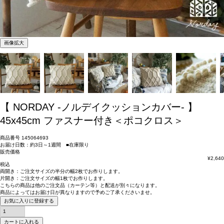
画像拡大
【 NORDAY -ノルデイクッションカバー- 】
45x45cm ファスナー付き＜ポコクロス＞
商品番号
145064693
お届け日数：約3日～1週間 ■在庫限り
販売価格
¥
2,640
税込
両開き：
ご注文サイズの半分の幅2枚
でお作りします。
片開き：
ご注文サイズの幅1枚
でお作りします。
こちらの商品は
他のご注文品（カーテン等）と配送が別々
になります。
商品によっては
お届け日が異なります
ので予めご了承くださいませ。
お気に入りに登録する
カートに入れる