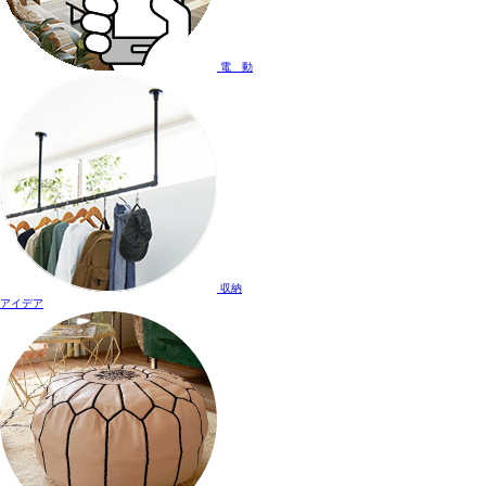
電 動
収納
アイデア