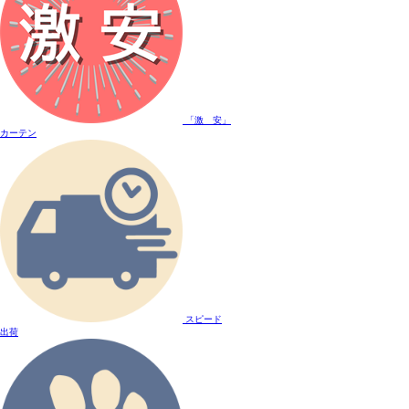
「激 安」
カーテン
スピード
出荷