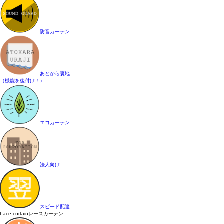
防音カーテン
あとから裏地
（機能を後付け！）
エコカーテン
法人向け
スピード配達
Lace curtain
レースカーテン