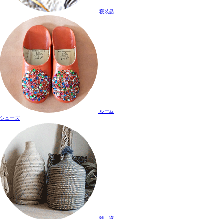
寝装品
ルーム
シューズ
雑 貨