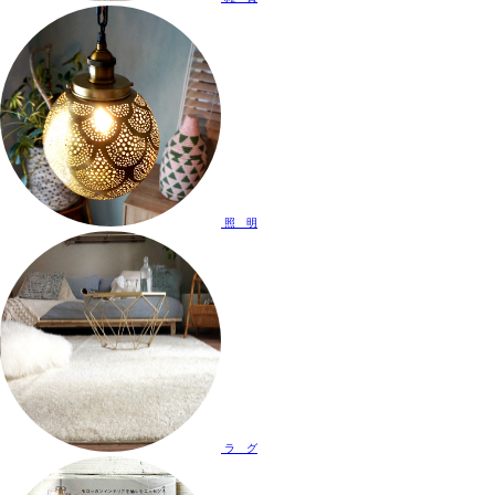
照 明
ラ グ