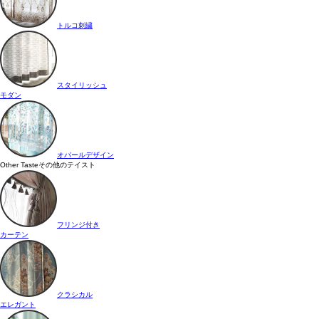
トルコ刺繍
スタイリッシュ
モダン
オパールデザイン
Other Taste
その他のテイスト
フリンジ付き
カーテン
クラシカル
エレガント