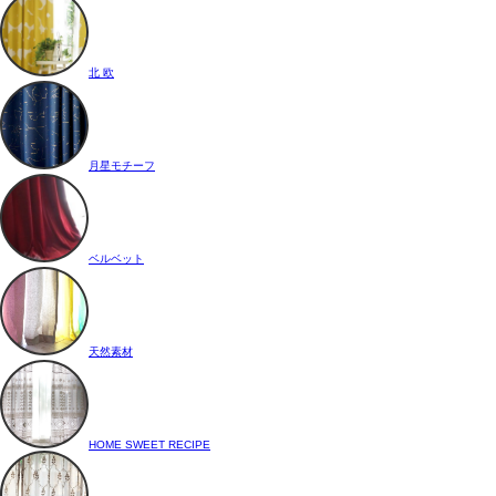
北 欧
月星モチーフ
ベルベット
天然素材
HOME SWEET RECIPE