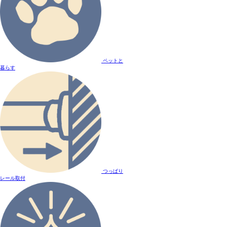
ペットと
暮らす
つっぱり
レール取付