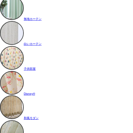
無地カーテン
白いカーテン
子供部屋
Disney®
和風モダン