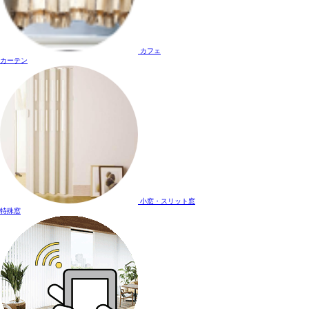
カフェ
カーテン
小窓・スリット窓
特殊窓