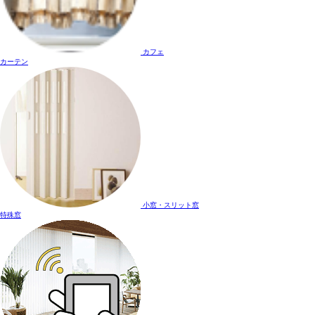
カフェ
カーテン
小窓・スリット窓
特殊窓