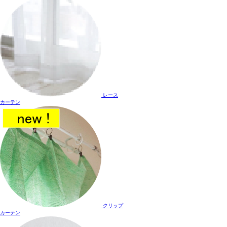
レース
カーテン
クリップ
カーテン