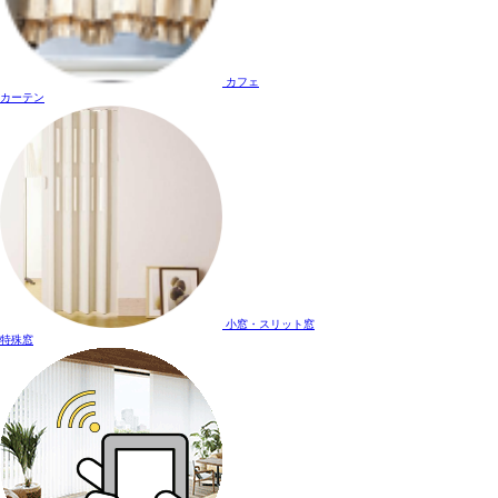
カフェ
カーテン
小窓・スリット窓
特殊窓