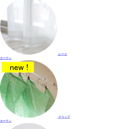
レース
カーテン
クリップ
カーテン