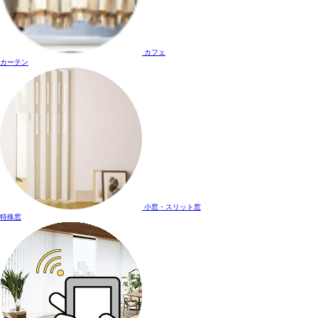
カフェ
カーテン
小窓・スリット窓
特殊窓