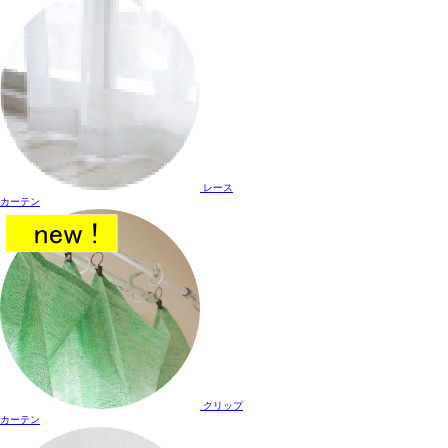
レース
カーテン
クリップ
カーテン