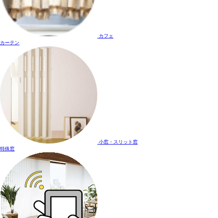
カフェ
カーテン
小窓・スリット窓
特殊窓