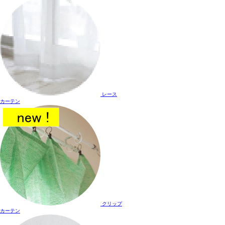
レース
カーテン
クリップ
カーテン