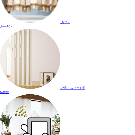
カフェ
カーテン
小窓・スリット窓
特殊窓