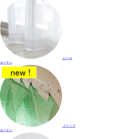
レース
カーテン
クリップ
カーテン