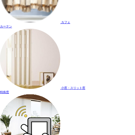
カフェ
カーテン
小窓・スリット窓
特殊窓