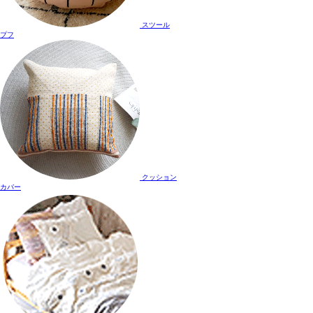
スツール
プフ
クッション
カバー