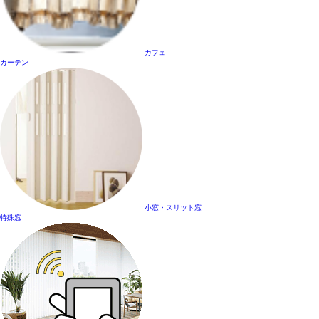
カフェ
カーテン
小窓・スリット窓
特殊窓