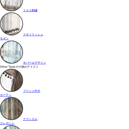
トルコ刺繍
スタイリッシュ
モダン
オパールデザイン
Other Taste
その他のテイスト
フリンジ付き
カーテン
クラシカル
エレガント