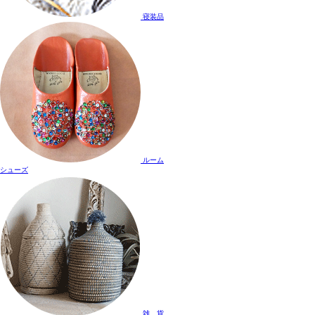
寝装品
ルーム
シューズ
雑 貨