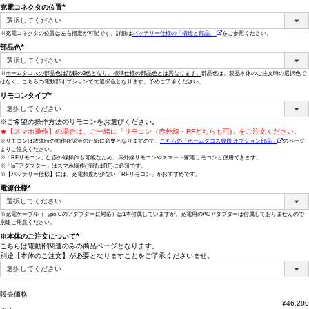
充電コネクタの位置
(必
須)
※充電コネクタの位置は左右指定が可能です。詳細は
バッテリー仕様の「構造と部品」
をご参照ください。
部品色
(必
須)
※
ホームタコスの部品色は記載の3色となり、標準仕様の部品色とは異なります。
部品色は、製品本体のご注文時の選択色で
はなく、こちらの電動部オプションでの選択色となります。予めご了承ください。
リモコンタイプ
(必
須)
※ご希望の操作方法のリモコンをお選びください。
★【スマホ操作】の場合は、ご一緒に「リモコン（赤外線・RFどちらも可)」をご注文ください。
※リモコンは故障時の動作確認等のために必要となりますので、
こちらの「ホームタコス専用 オプション部品」
のページ
よりご注文ください。
※「RFリモコン」は赤外線操作も可能なため、赤外線リモコンやスマート家電リモコンと併用できます。
※「IoTアダプター」はスマホ操作(接続はRF)に必須です。
※【バッテリー仕様】には、充電頻度が少ない「RFリモコン」がおすすめです。
電源仕様
(必
須)
※充電ケーブル（Type-Cのアダプターに対応）は1本付属していますが、充電用のACアダプターは付属しておりませんので
別途ご用意ください。
※本体のご注文について
こちらは電動部関連のみの商品ページとなります。
(必
別途【本体のご注文】が必要となりますことをご了承くださいませ。
須)
販売価格
¥
46,200