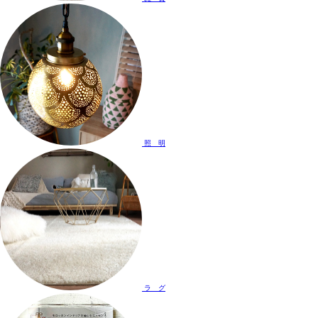
照 明
ラ グ