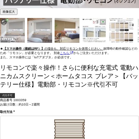
画像拡大
★
【スマホ操作（接続はRF）】
の場合も、対応リモコンを併用ください。
故障時の動作確認などの
ため「リモコン」が必要となります。 別途
こちら
からご注文いただけます。
また、スマホ操作には「IoTアダプタ」が必須です。
リモコンで楽々操作！さらに便利な充電式
電動ハ
ニカムスクリーン＜ホームタコス ブレア＞【バッ
テリー仕様】電動部・リモコン※代引不可
代引不可
商品番号
1003359
お届け日数：約10日～2週間
取付方法
(必
須)