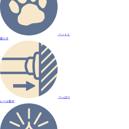
ペットと
暮らす
つっぱり
レール取付