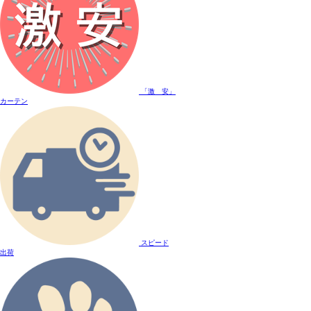
「激 安」
カーテン
スピード
出荷