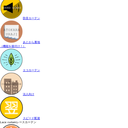
防音カーテン
あとから裏地
（機能を後付け！）
エコカーテン
法人向け
スピード配達
Lace curtain
レースカーテン