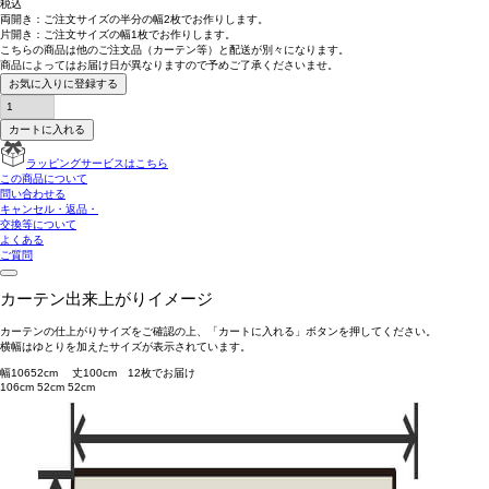
税込
両開き：
ご注文サイズの半分の幅2枚
でお作りします。
片開き：
ご注文サイズの幅1枚
でお作りします。
こちらの商品は
他のご注文品（カーテン等）と配送が別々
になります。
商品によっては
お届け日が異なります
ので予めご了承くださいませ。
お気に入りに登録する
カートに入れる
ラッピングサービスはこちら
この商品について
問い合わせる
キャンセル・返品・
交換等について
よくある
ご質問
カーテン出来上がりイメージ
カーテンの仕上がりサイズをご確認の上、「カートに入れる」ボタンを押してください。
横幅はゆとりを加えたサイズが表示されています。
幅
106
52
cm 丈
100
cm
1
2
枚でお届け
106cm
52cm
52cm