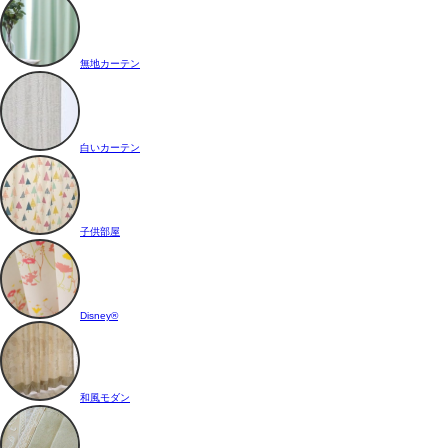
無地カーテン
白いカーテン
子供部屋
Disney®
和風モダン