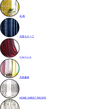
北 欧
月星モチーフ
ベルベット
天然素材
HOME SWEET RECIPE