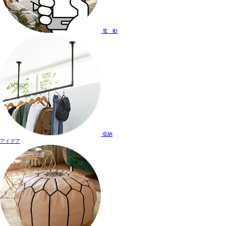
電 動
収納
アイデア