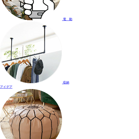
電 動
収納
アイデア