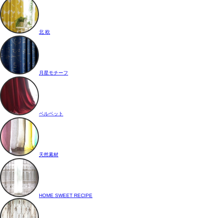
北 欧
月星モチーフ
ベルベット
天然素材
HOME SWEET RECIPE