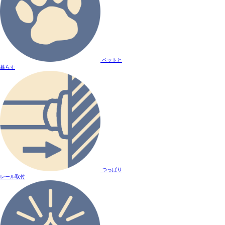
ペットと
暮らす
つっぱり
レール取付