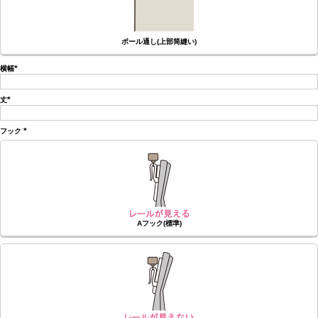
ポール通し(上部筒縫い)
横幅
(必
須)
丈
(必
須)
フック
(必
須)
Aフック(標準)