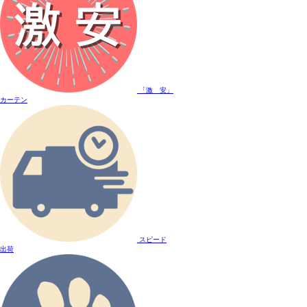
「激 安」
カーテン
スピード
出荷