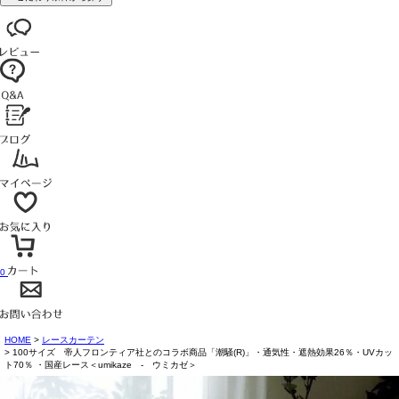
0
HOME
レースカーテン
100サイズ 帝人フロンティア社とのコラボ商品「潮騒(R)」・通気性・遮熱効果26％・UVカッ
ト70％ ・国産レース＜umikaze - ウミカゼ＞