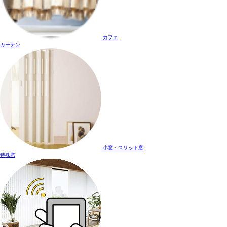
カフェ
カーテン
小窓・スリット窓
特殊窓