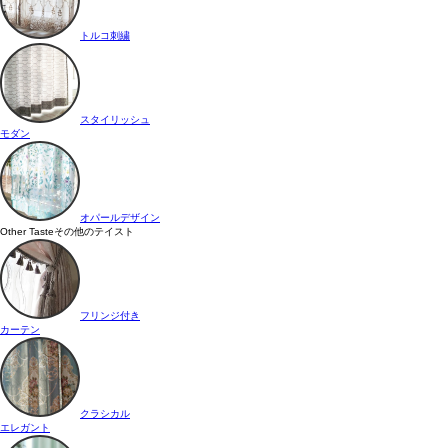
トルコ刺繍
スタイリッシュ
モダン
オパールデザイン
Other Taste
その他のテイスト
フリンジ付き
カーテン
クラシカル
エレガント