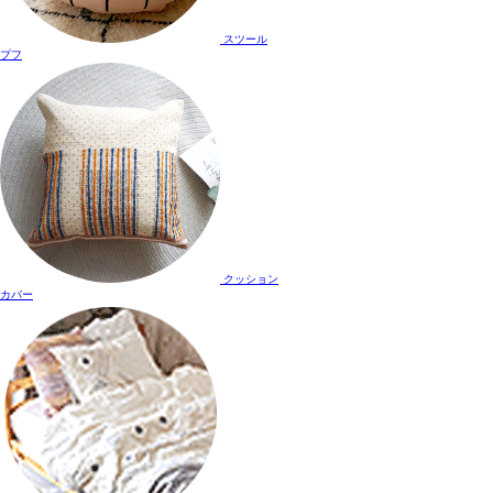
スツール
プフ
クッション
カバー