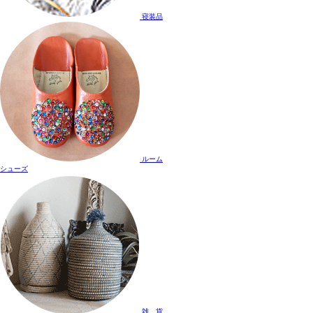
寝装品
ルーム
シューズ
雑 貨