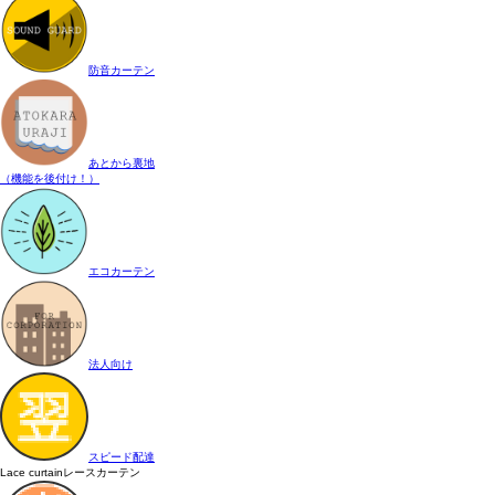
防音カーテン
あとから裏地
（機能を後付け！）
エコカーテン
法人向け
スピード配達
Lace curtain
レースカーテン