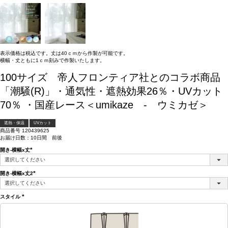
表示価格は税込です。丈は40ｃｍから作製が可能です。
横幅・丈ともに1ｃｍ刻みで作製いたします。
100サイズ 帝人フロンティア社とのコラボ商品
「潮騒(R)」・通気性・遮熱効果26％・UVカット
70％ ・国産レース＜umikaze - ウミカゼ＞
遮熱・保温
UVカット
商品番号
120439625
お届け日数：10日間 前後
開き-横幅x丈
(必
須)
開き-横幅x丈2
(必
須)
スタイル
(必
須)