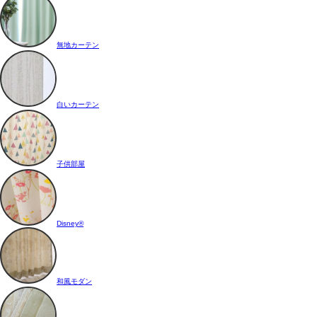
無地カーテン
白いカーテン
子供部屋
Disney®
和風モダン