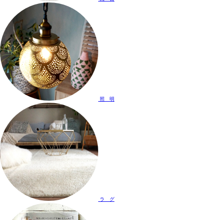
照 明
ラ グ