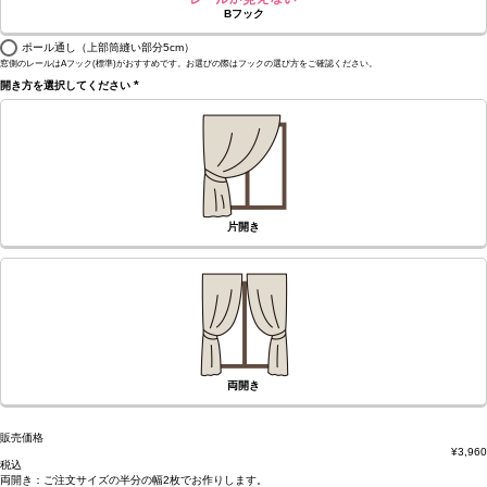
Bフック
ポール通し（上部筒縫い部分5cm）
窓側のレールはAフック(標準)がおすすめです。お選びの際はフックの選び方をご確認ください。
開き方を選択してください
(必
須)
片開き
両開き
販売価格
¥
3,960
税込
両開き：
ご注文サイズの半分の幅2枚
でお作りします。