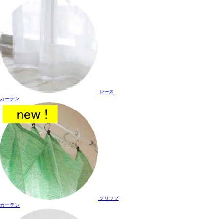
レース
カーテン
クリップ
カーテン