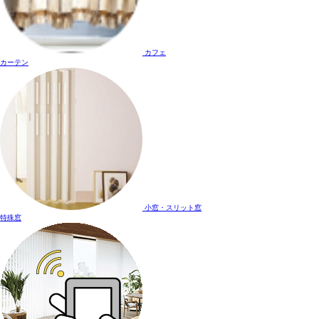
カフェ
カーテン
小窓・スリット窓
特殊窓