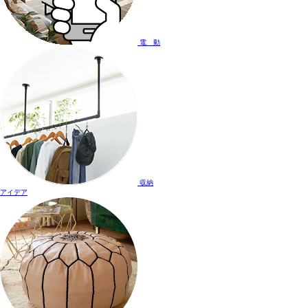
電 動
収納
アイデア