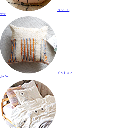
スツール
プフ
クッション
カバー