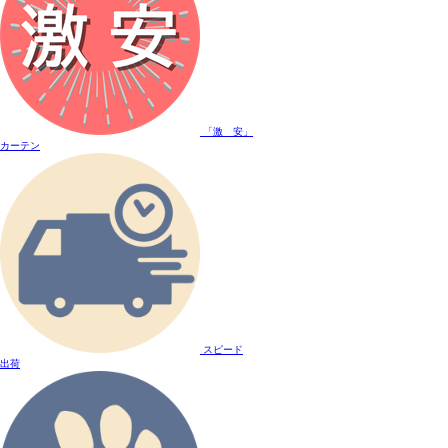
「激 安」
カーテン
スピード
出荷