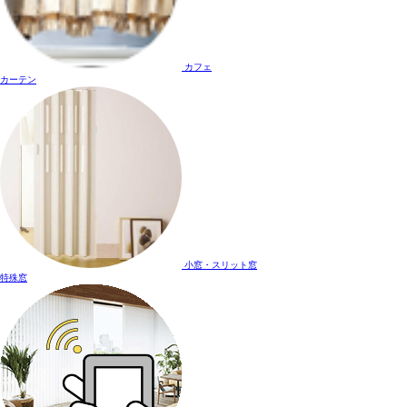
カフェ
カーテン
小窓・スリット窓
特殊窓