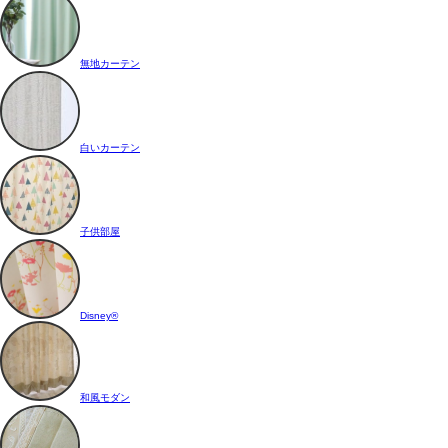
無地カーテン
白いカーテン
子供部屋
Disney®
和風モダン