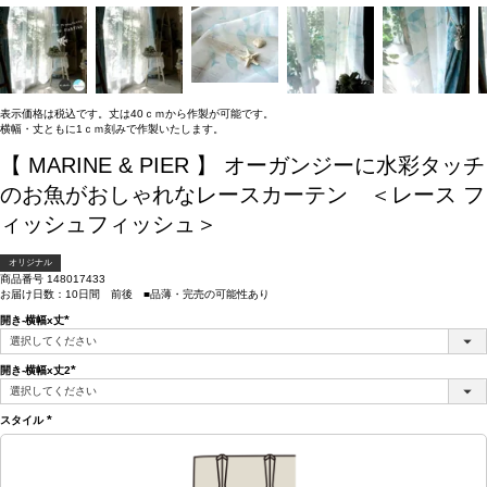
表示価格は税込です。丈は40ｃｍから作製が可能です。
横幅・丈ともに1ｃｍ刻みで作製いたします。
【 MARINE & PIER 】 オーガンジーに水彩タッチ
のお魚がおしゃれなレースカーテン ＜レース フ
ィッシュフィッシュ＞
オリジナル
商品番号
148017433
お届け日数：10日間 前後 ■品薄・完売の可能性あり
開き-横幅x丈
(必
須)
開き-横幅x丈2
(必
須)
スタイル
(必
須)