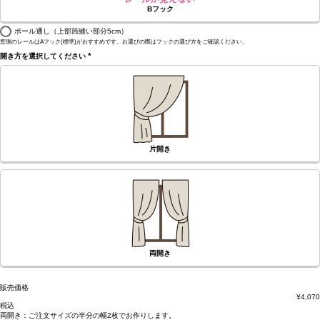
Bフック
ポール通し（上部筒縫い部分5cm）
窓側のレールはAフック(標準)がおすすめです。お選びの際はフックの選び方をご確認ください。
開き方を選択してください
(必
須)
片開き
両開き
販売価格
¥
4,070
税込
両開き：
ご注文サイズの半分の幅2枚
でお作りします。