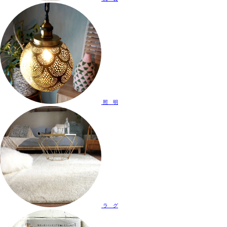
照 明
ラ グ