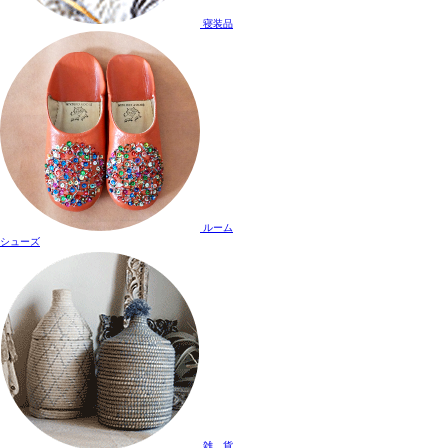
寝装品
ルーム
シューズ
雑 貨