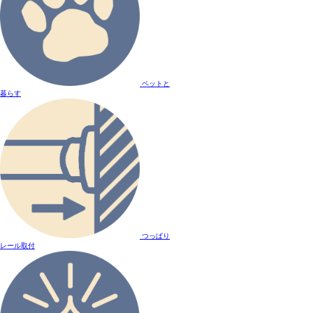
ペットと
暮らす
つっぱり
レール取付