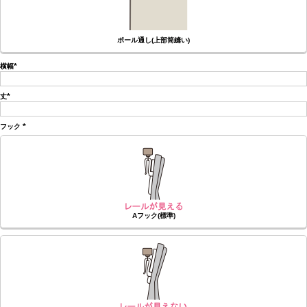
ポール通し(上部筒縫い)
横幅
(必
須)
丈
(必
須)
フック
(必
須)
Aフック(標準)