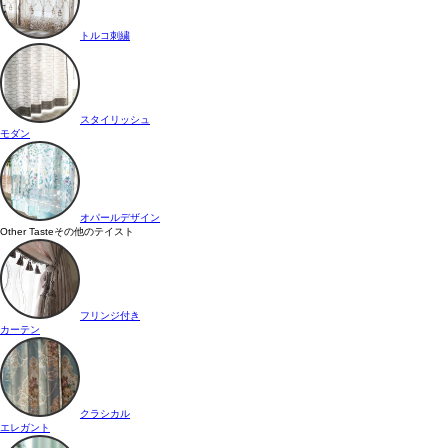
トルコ刺繍
スタイリッシュ
モダン
オパールデザイン
Other Taste
その他のテイスト
フリンジ付き
カーテン
クラシカル
エレガント