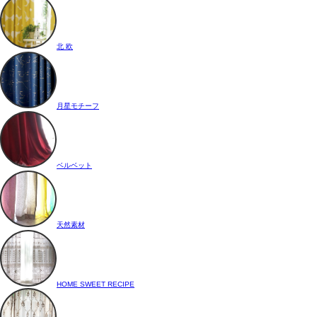
北 欧
月星モチーフ
ベルベット
天然素材
HOME SWEET RECIPE