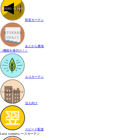
防音カーテン
あとから裏地
（機能を後付け！）
エコカーテン
法人向け
スピード配達
Lace curtain
レースカーテン