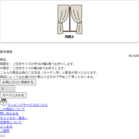
両開き
販売価格
¥
2,640
税込
両開き：
ご注文サイズの半分の幅2枚
でお作りします。
片開き：
ご注文サイズの幅1枚
でお作りします。
こちらの商品は
他のご注文品（カーテン等）と配送が別々
になります。
商品によっては
お届け日が異なります
ので予めご了承くださいませ。
お気に入りに登録する
カートに入れる
ラッピングサービスはこちら
この商品について
問い合わせる
キャンセル・返品・
交換等について
よくある
ご質問