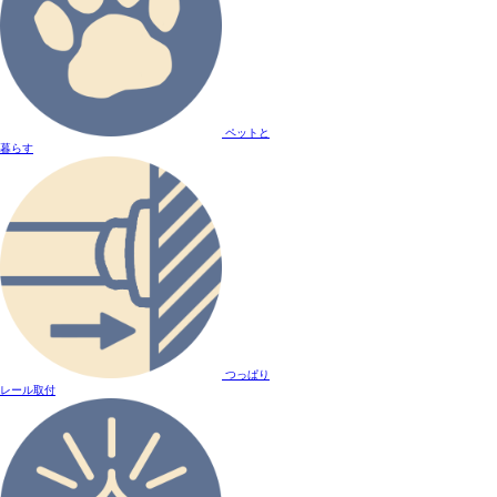
ペットと
暮らす
つっぱり
レール取付