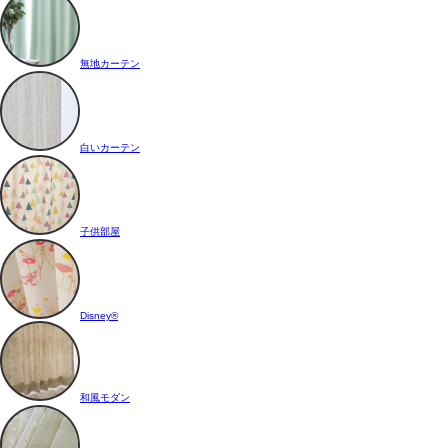
無地カーテン
白いカーテン
子供部屋
Disney®
和風モダン