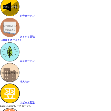
防音カーテン
あとから裏地
（機能を後付け！）
エコカーテン
法人向け
スピード配達
Lace curtain
レースカーテン