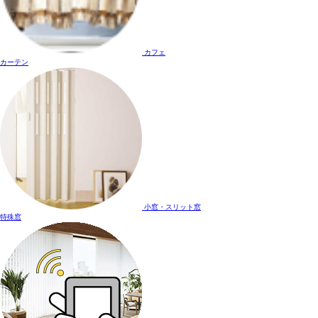
カフェ
カーテン
小窓・スリット窓
特殊窓