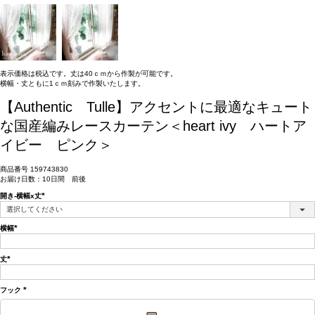
表示価格は税込です。丈は40ｃｍから作製が可能です。
横幅・丈ともに1ｃｍ刻みで作製いたします。
【Authentic Tulle】アクセントに最適なキュート
な国産編みレースカーテン＜heart ivy ハートア
イビー ピンク＞
商品番号
159743830
お届け日数：10日間 前後
開き-横幅x丈
(必
須)
横幅
(必
須)
丈
(必
須)
フック
(必
須)