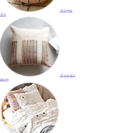
スツール
プフ
クッション
カバー