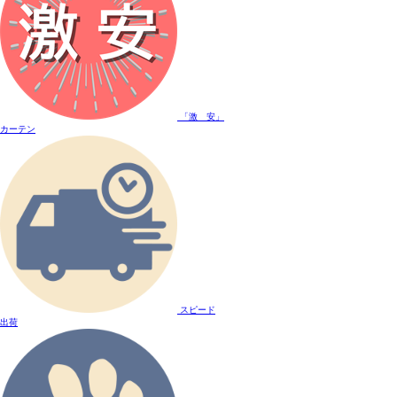
「激 安」
カーテン
スピード
出荷