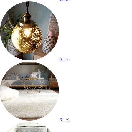
照 明
ラ グ