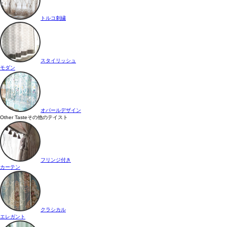
トルコ刺繍
スタイリッシュ
モダン
オパールデザイン
Other Taste
その他のテイスト
フリンジ付き
カーテン
クラシカル
エレガント