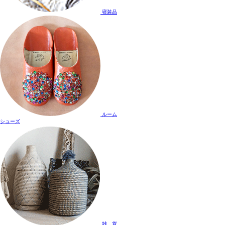
寝装品
ルーム
シューズ
雑 貨