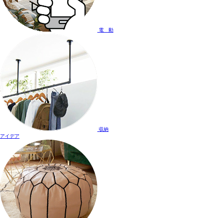
電 動
収納
アイデア