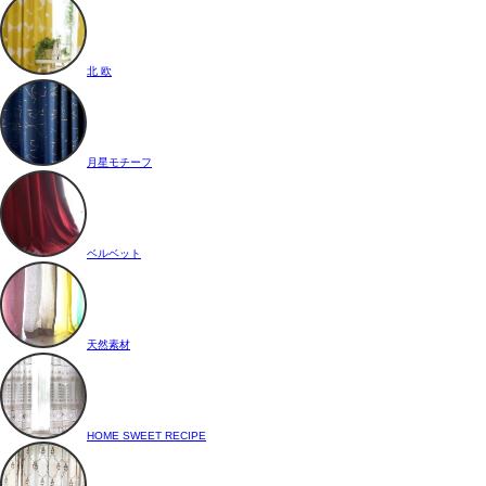
北 欧
月星モチーフ
ベルベット
天然素材
HOME SWEET RECIPE