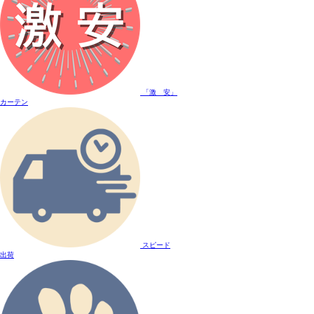
「激 安」
カーテン
スピード
出荷