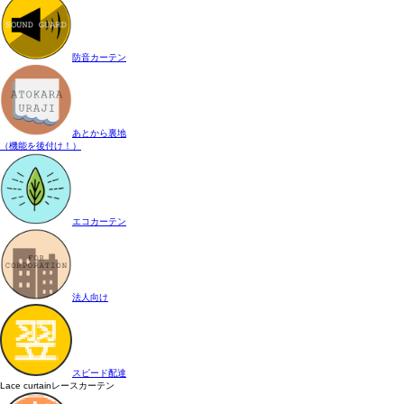
防音カーテン
あとから裏地
（機能を後付け！）
エコカーテン
法人向け
スピード配達
Lace curtain
レースカーテン