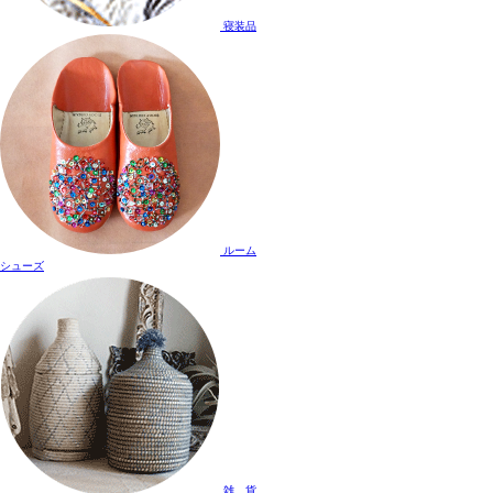
寝装品
ルーム
シューズ
雑 貨