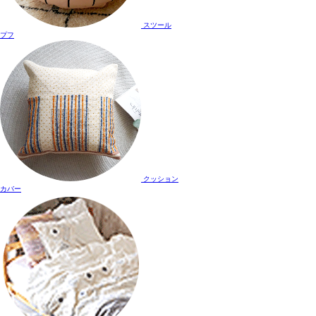
スツール
プフ
クッション
カバー