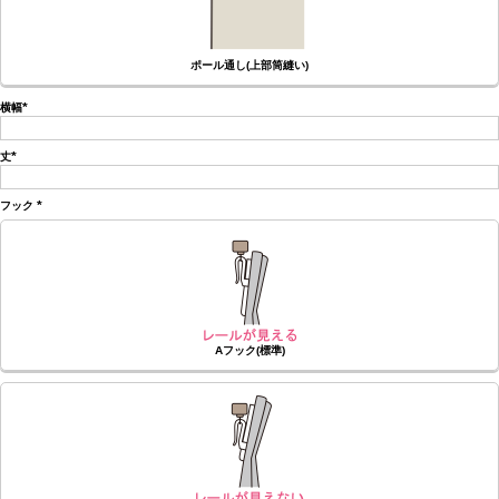
ポール通し(上部筒縫い)
横幅
(必
須)
丈
(必
須)
フック
(必
須)
Aフック(標準)