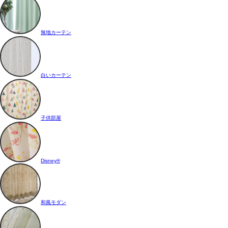
無地カーテン
白いカーテン
子供部屋
Disney®
和風モダン