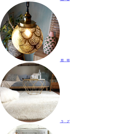
照 明
ラ グ