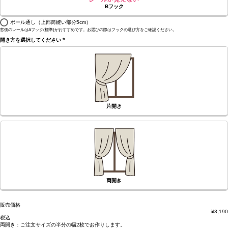
Bフック
ポール通し（上部筒縫い部分5cm）
窓側のレールはAフック(標準)がおすすめです。お選びの際はフックの選び方をご確認ください。
開き方を選択してください
(必
須)
片開き
両開き
販売価格
¥
3,190
税込
両開き：
ご注文サイズの半分の幅2枚
でお作りします。