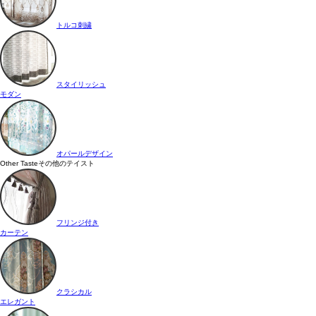
トルコ刺繍
スタイリッシュ
モダン
オパールデザイン
Other Taste
その他のテイスト
フリンジ付き
カーテン
クラシカル
エレガント