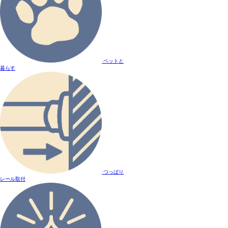
ペットと
暮らす
つっぱり
レール取付