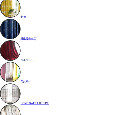
北 欧
月星モチーフ
ベルベット
天然素材
HOME SWEET RECIPE