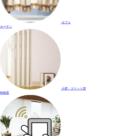
カフェ
カーテン
小窓・スリット窓
特殊窓