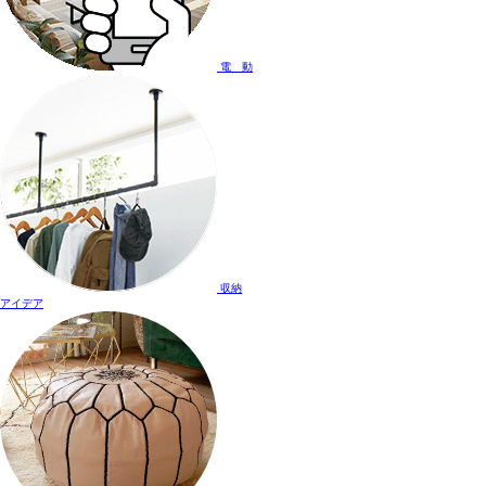
電 動
収納
アイデア