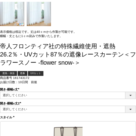
表示価格は税込です。丈は40ｃｍから作製が可能です。
横幅・丈ともに1ｃｍ刻みで作製いたします。
帝人フロンティア社の特殊繊維使用・遮熱
26.2％・UVカット87％の遮像レースカーテン＜フ
ラワースノー -flower snow-＞
遮熱・保温
遮像
UVカット
商品番号
161743172
お届け日数：10日間 前後
開き-横幅x丈
(必
須)
開き-横幅x丈2
(必
須)
スタイル
(必
須)