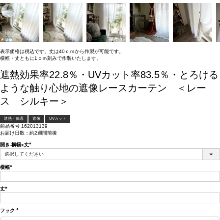
表示価格は税込です。丈は40ｃｍから作製が可能です。
横幅・丈ともに1ｃｍ刻みで作製いたします。
遮熱効果率22.8％・UVカット率83.5％・とろける
ような触り心地の遮像レースカーテン ＜レー
ス シルキー＞
遮熱・保温
遮像
UVカット
商品番号
162013139
お届け日数：約2週間前後
開き-横幅x丈
(必
須)
横幅
(必
須)
丈
(必
須)
フック
(必