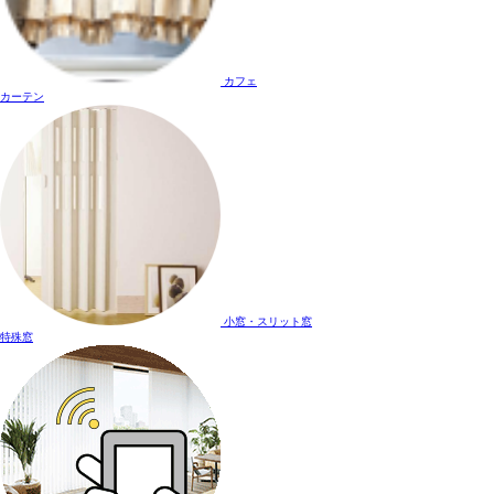
カフェ
カーテン
小窓・スリット窓
特殊窓