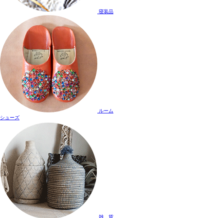
寝装品
ルーム
シューズ
雑 貨