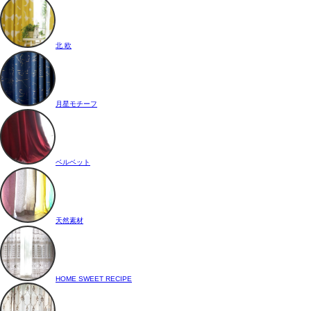
北 欧
月星モチーフ
ベルベット
天然素材
HOME SWEET RECIPE