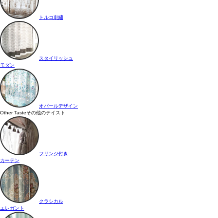
トルコ刺繍
スタイリッシュ
モダン
オパールデザイン
Other Taste
その他のテイスト
フリンジ付き
カーテン
クラシカル
エレガント