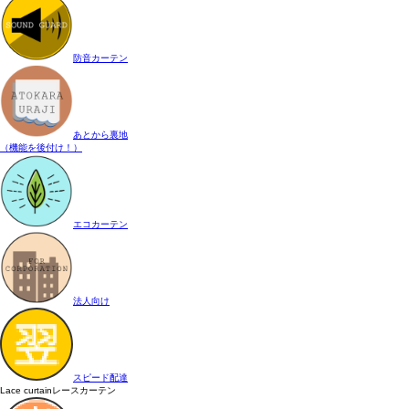
防音カーテン
あとから裏地
（機能を後付け！）
エコカーテン
法人向け
スピード配達
Lace curtain
レースカーテン