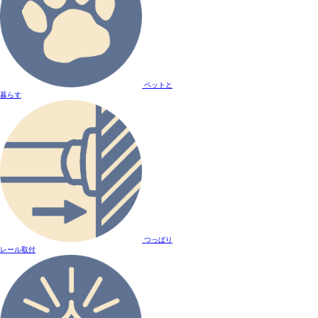
ペットと
暮らす
つっぱり
レール取付