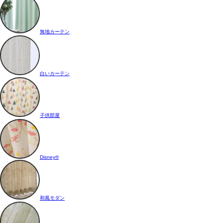
無地カーテン
白いカーテン
子供部屋
Disney®
和風モダン