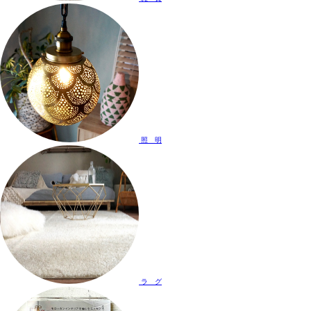
照 明
ラ グ