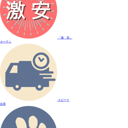
「激 安」
カーテン
スピード
出荷