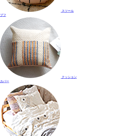
スツール
プフ
クッション
カバー