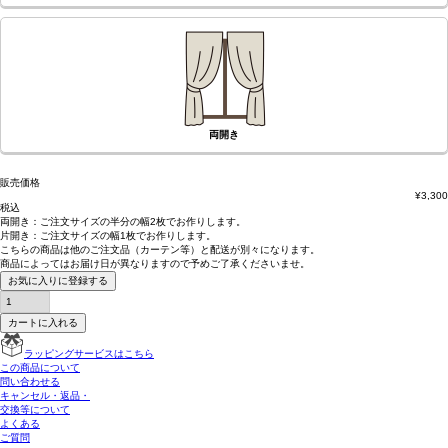
両開き
販売価格
¥
3,300
税込
両開き：
ご注文サイズの半分の幅2枚
でお作りします。
片開き：
ご注文サイズの幅1枚
でお作りします。
こちらの商品は
他のご注文品（カーテン等）と配送が別々
になります。
商品によっては
お届け日が異なります
ので予めご了承くださいませ。
お気に入りに登録する
カートに入れる
ラッピングサービスはこちら
この商品について
問い合わせる
キャンセル・返品・
交換等について
よくある
ご質問