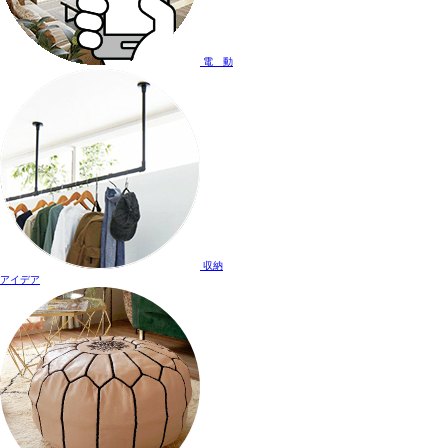
電 動
収納
アイデア