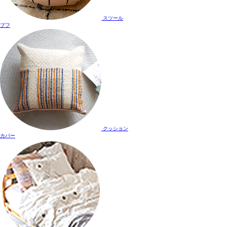
スツール
プフ
クッション
カバー