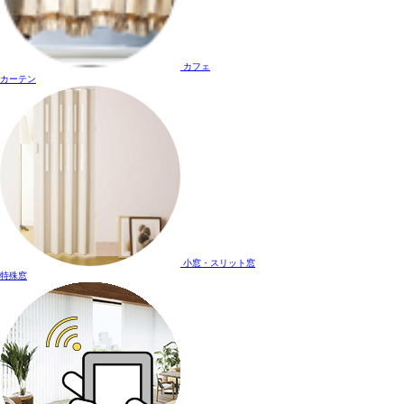
カフェ
カーテン
小窓・スリット窓
特殊窓