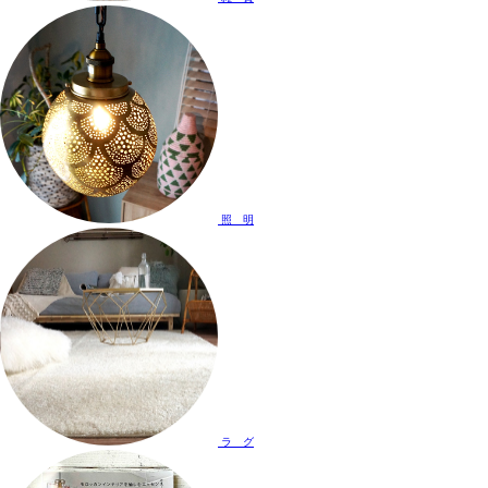
照 明
ラ グ