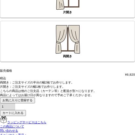
片開き
両開き
販売価格
¥
6,820
税込
両開き：
ご注文サイズの半分の幅2枚
でお作りします。
片開き：
ご注文サイズの幅1枚
でお作りします。
こちらの商品は
他のご注文品（カーテン等）と配送が別々
になります。
商品によっては
お届け日が異なります
ので予めご了承くださいませ。
お気に入りに登録する
カートに入れる
ラッピングサービスはこちら
この商品について
問い合わせる
キャンセル・返品・