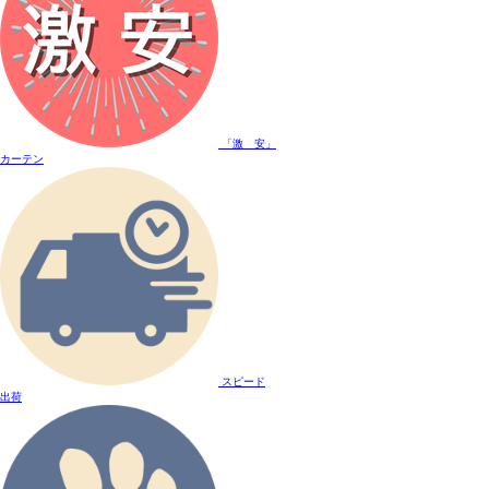
「激 安」
カーテン
スピード
出荷