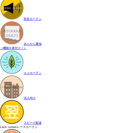
防音カーテン
あとから裏地
（機能を後付け！）
エコカーテン
法人向け
スピード配達
Lace curtain
レースカーテン