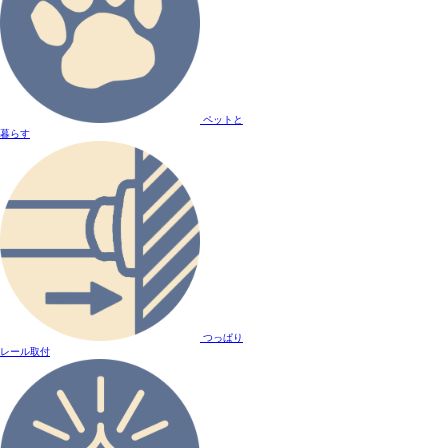
ペットと
暮らす
つっぱり
レール取付