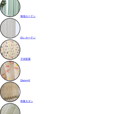
無地カーテン
白いカーテン
子供部屋
Disney®
和風モダン