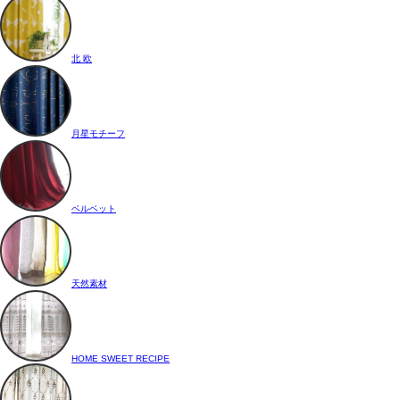
北 欧
月星モチーフ
ベルベット
天然素材
HOME SWEET RECIPE