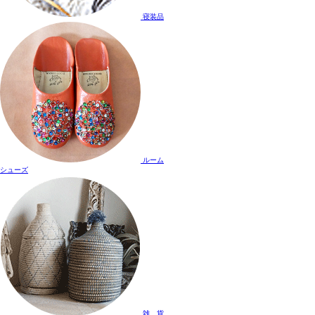
寝装品
ルーム
シューズ
雑 貨