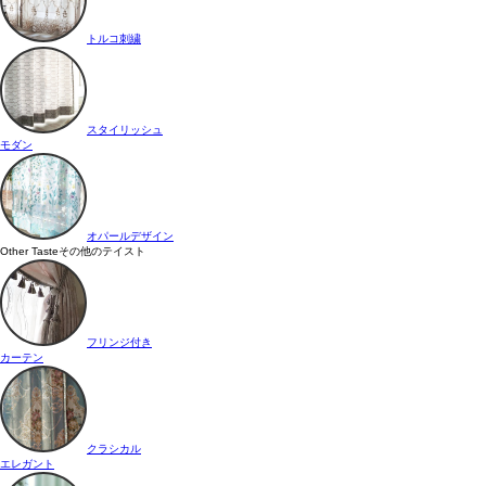
トルコ刺繍
スタイリッシュ
モダン
オパールデザイン
Other Taste
その他のテイスト
フリンジ付き
カーテン
クラシカル
エレガント