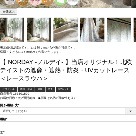
画像拡大
表示価格は税込です。丈は40ｃｍから作製が可能です。
横幅・丈ともに1ｃｍ刻みで作製いたします。
【 NORDAY -ノルデイ- 】当店オリジナル！北欧
テイストの遮像・遮熱・防炎・UVカットレース
＜レースラウハ＞
オリジナル
遮熱・保温
遮像
防炎
UVカット
商品番号
166301809
お届け日数：約2週間前後 ■品薄（欠品の可能性あり）
開き-横幅x丈
(必
須)
横幅
(必
須)
丈