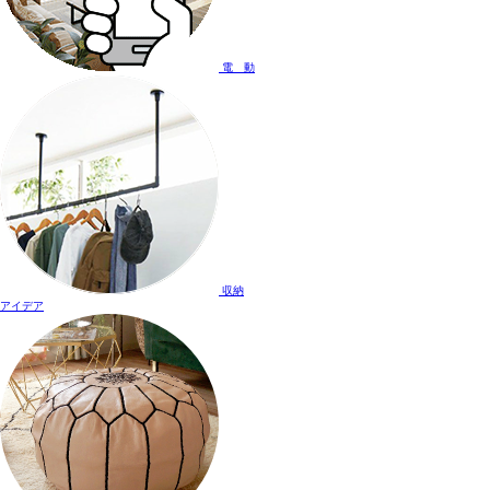
電 動
収納
アイデア