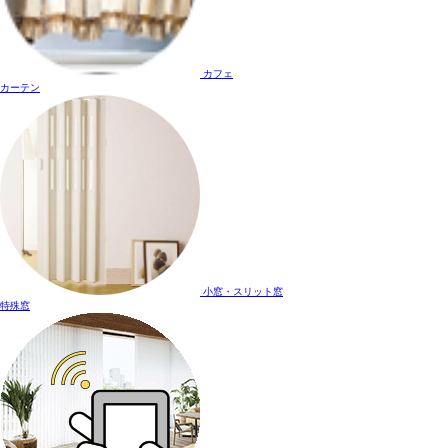
カフェ
カーテン
小窓・スリット窓
特殊窓