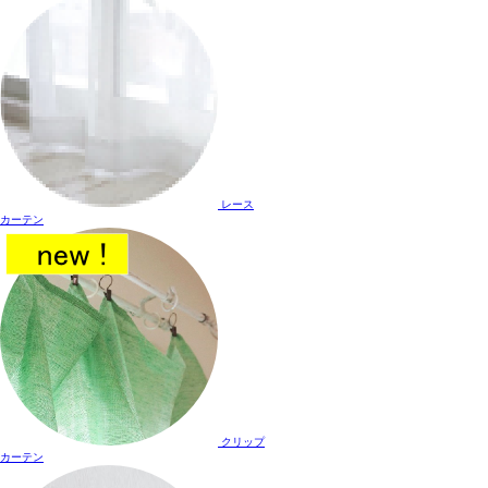
レース
カーテン
クリップ
カーテン