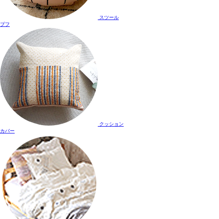
スツール
プフ
クッション
カバー