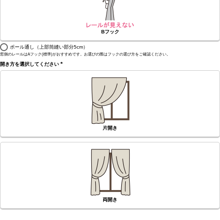
Bフック
ポール通し（上部筒縫い部分5cm）
窓側のレールはAフック(標準)がおすすめです。お選びの際はフックの選び方をご確認ください。
開き方を選択してください
(必
須)
片開き
両開き