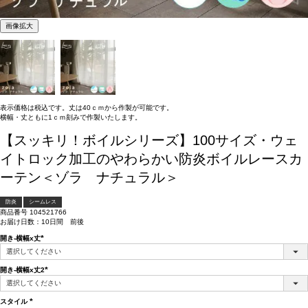
画像拡大
表示価格は税込です。丈は40ｃｍから作製が可能です。
横幅・丈ともに1ｃｍ刻みで作製いたします。
【スッキリ！ボイルシリーズ】100サイズ・ウェ
イトロック加工のやわらかい防炎ボイルレースカ
ーテン＜ゾラ ナチュラル＞
防炎
シームレス
商品番号
104521766
お届け日数：10日間 前後
開き-横幅x丈
(必
須)
開き-横幅x丈2
(必
須)
スタイル