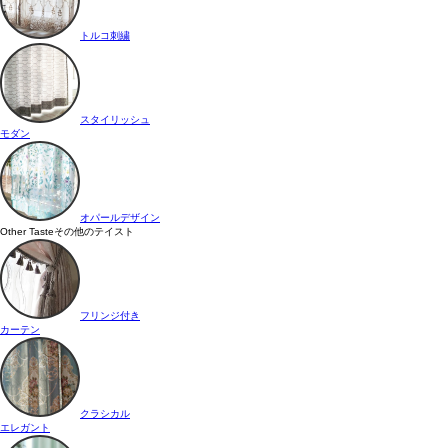
トルコ刺繍
スタイリッシュ
モダン
オパールデザイン
Other Taste
その他のテイスト
フリンジ付き
カーテン
クラシカル
エレガント