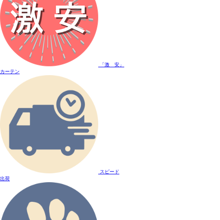
「激 安」
カーテン
スピード
出荷