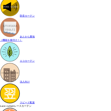
防音カーテン
あとから裏地
（機能を後付け！）
エコカーテン
法人向け
スピード配達
Lace curtain
レースカーテン