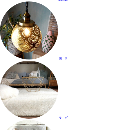
照 明
ラ グ