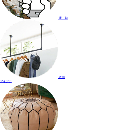
電 動
収納
アイデア