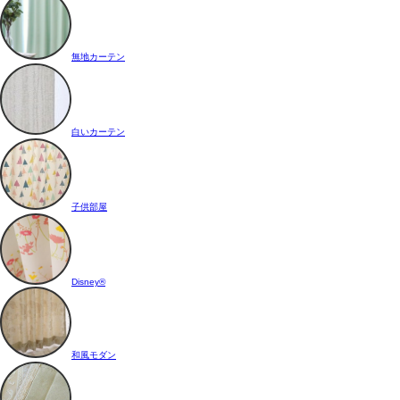
無地カーテン
白いカーテン
子供部屋
Disney®
和風モダン