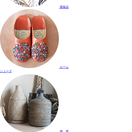
寝装品
ルーム
シューズ
雑 貨