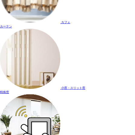
カフェ
カーテン
小窓・スリット窓
特殊窓