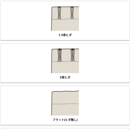
(必
須)
1.5倍ヒダ
2倍ヒダ
フラット(ヒダ無し)