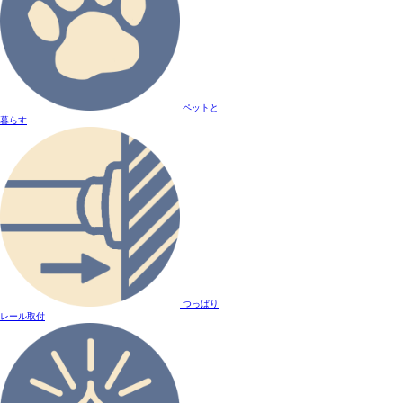
ペットと
暮らす
つっぱり
レール取付