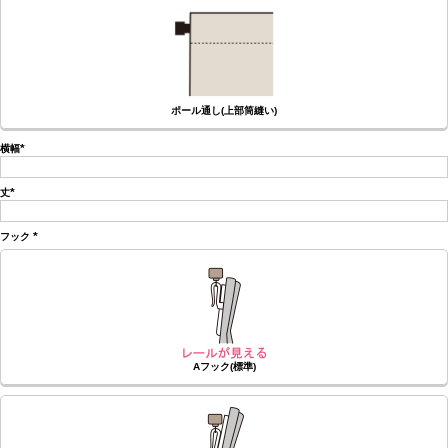
ポール通し(上部筒縫い)
横幅
(必
須)
丈
(必
須)
フック
(必
須)
Aフック(標準)