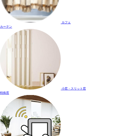
カフェ
カーテン
小窓・スリット窓
特殊窓