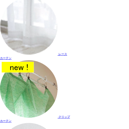
レース
カーテン
クリップ
カーテン