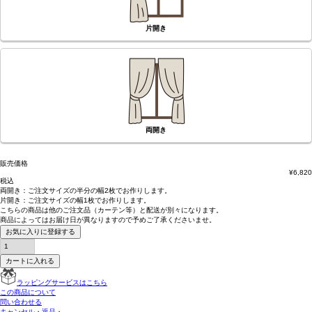
片開き
両開き
販売価格
¥
6,820
税込
両開き：
ご注文サイズの半分の幅2枚
でお作りします。
片開き：
ご注文サイズの幅1枚
でお作りします。
こちらの商品は
他のご注文品（カーテン等）と配送が別々
になります。
商品によっては
お届け日が異なります
ので予めご了承くださいませ。
お気に入りに登録する
カートに入れる
ラッピングサービスはこちら
この商品について
問い合わせる
キャンセル・返品・