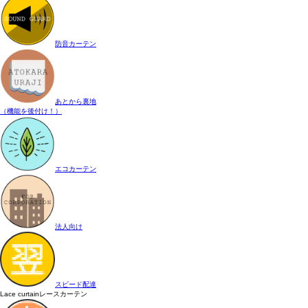
防音カーテン
あとから裏地
（機能を後付け！）
エコカーテン
法人向け
スピード配達
Lace curtain
レースカーテン