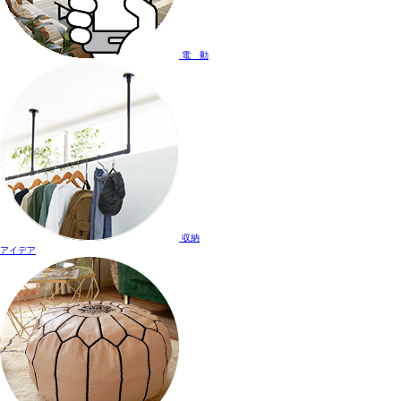
電 動
収納
アイデア