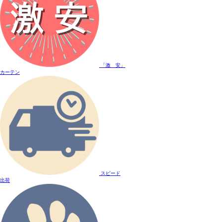
「激 安」
カーテン
スピード
出荷