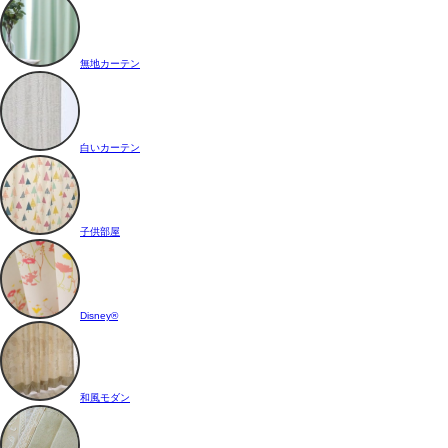
無地カーテン
白いカーテン
子供部屋
Disney®
和風モダン