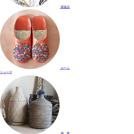
寝装品
ルーム
シューズ
雑 貨