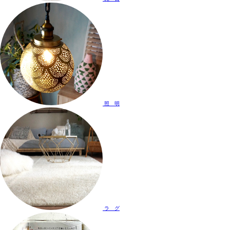
照 明
ラ グ