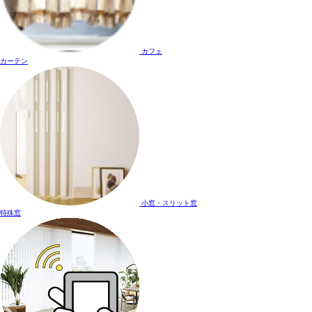
カフェ
カーテン
小窓・スリット窓
特殊窓