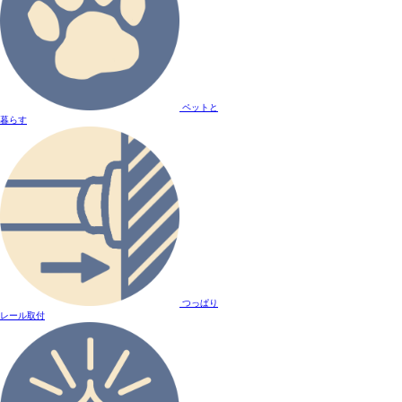
ペットと
暮らす
つっぱり
レール取付