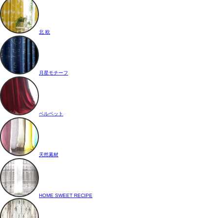
北 欧
月星モチーフ
ベルベット
天然素材
HOME SWEET RECIPE