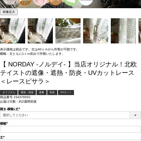
画像拡大
表示価格は税込です。丈は40ｃｍから作製が可能です。
横幅・丈ともに1ｃｍ刻みで作製いたします。
【 NORDAY -ノルデイ- 】当店オリジナル！北欧
テイストの遮像・遮熱・防炎・UVカットレース
＜レースピサラ＞
オリジナル
遮熱・保温
遮像
防炎
UVカット
商品番号
154376052
お届け日数：約2週間前後
開き-横幅x丈
(必
須)
横幅
(必
須)
丈