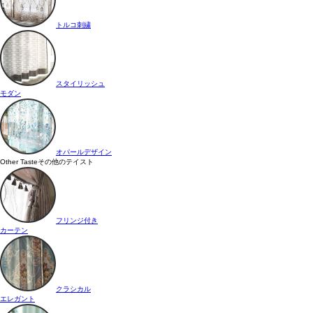
トルコ刺繍
スタイリッシュ
モダン
オパールデザイン
Other Taste
その他のテイスト
フリンジ付き
カーテン
クラシカル
エレガント