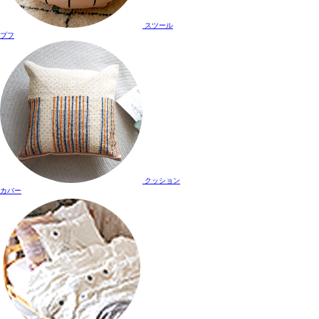
スツール
プフ
クッション
カバー