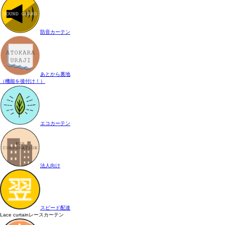
防音カーテン
あとから裏地
（機能を後付け！）
エコカーテン
法人向け
スピード配達
Lace curtain
レースカーテン