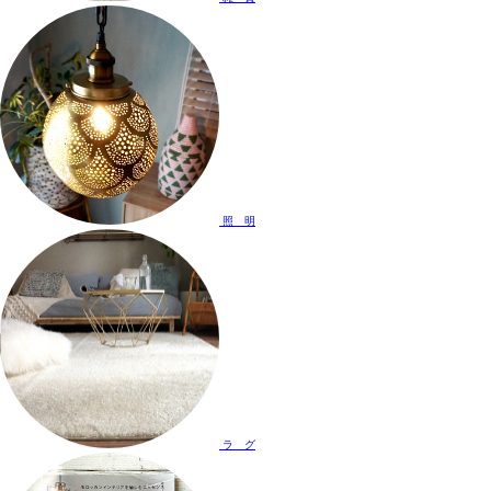
照 明
ラ グ