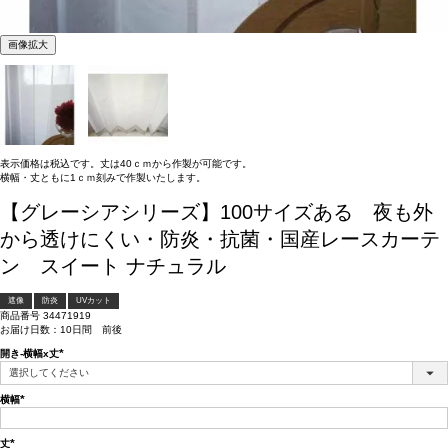
画像拡大
表示価格は税込です。丈は40ｃｍから作製が可能です。
横幅・丈ともに1ｃｍ刻みで作製いたします。
【グレーシアシリーズ】100サイズある 夜も外
から透けにくい・防炎・抗菌・国産レースカーテ
ン スイート ナチュラル
遮像
防炎
UVカット
商品番号
34471919
お届け日数：10日間 前後
開き-横幅x丈
(必
須)
横幅
(必
須)
丈