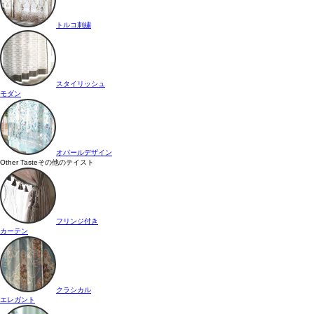
トルコ刺繍
スタイリッシュ
モダン
オパールデザイン
Other Taste
その他のテイスト
フリンジ付き
カーテン
クラシカル
エレガント