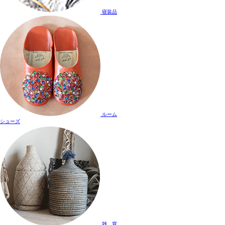
寝装品
ルーム
シューズ
雑 貨