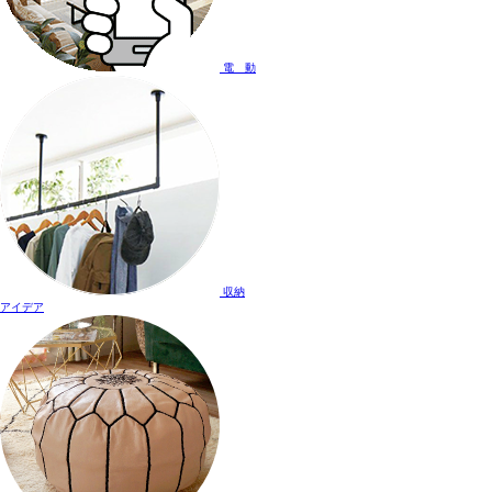
電 動
収納
アイデア