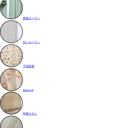
無地カーテン
白いカーテン
子供部屋
Disney®
和風モダン