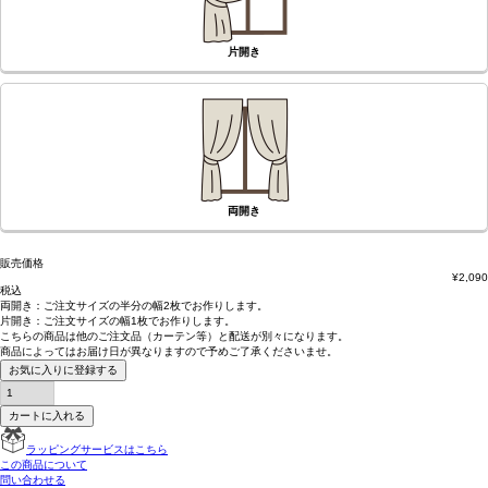
片開き
両開き
販売価格
¥
2,090
税込
両開き：
ご注文サイズの半分の幅2枚
でお作りします。
片開き：
ご注文サイズの幅1枚
でお作りします。
こちらの商品は
他のご注文品（カーテン等）と配送が別々
になります。
商品によっては
お届け日が異なります
ので予めご了承くださいませ。
お気に入りに登録する
カートに入れる
ラッピングサービスはこちら
この商品について
問い合わせる