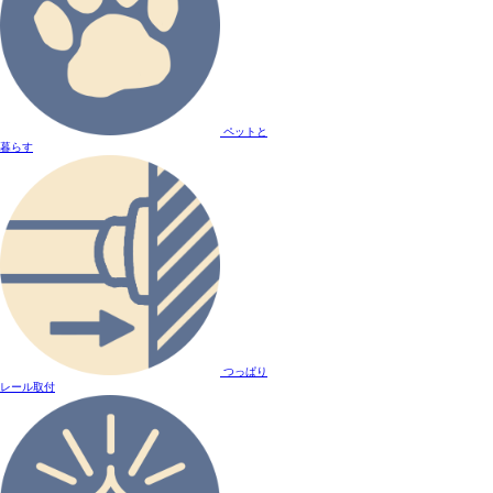
ペットと
暮らす
つっぱり
レール取付