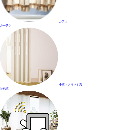
カフェ
カーテン
小窓・スリット窓
特殊窓