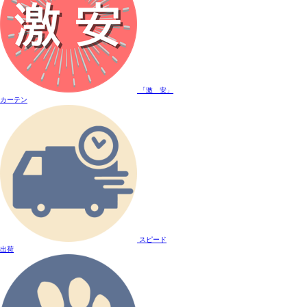
「激 安」
カーテン
スピード
出荷