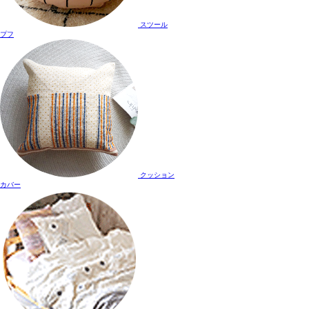
スツール
プフ
クッション
カバー