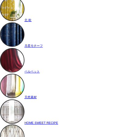
北 欧
月星モチーフ
ベルベット
天然素材
HOME SWEET RECIPE