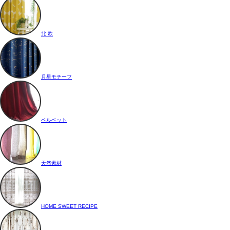
北 欧
月星モチーフ
ベルベット
天然素材
HOME SWEET RECIPE