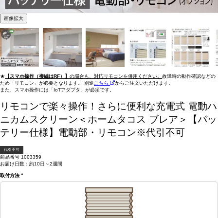
画像拡大
★
【スマホ操作（接続はRF）】
の場合も、対応リモコンを併用ください。
故障時の動作確認などの
ため「リモコン」が必要となります。 別途
こちら
からご注文いただけます。
また、スマホ操作には「IoTアダプタ」が必須です。
リモコンで楽々操作！さらに便利な充電式
電動ハ
ニカムスクリーン＜ホームタコス ブレア＞【バッ
テリー仕様】電動部・リモコン※代引不可
代引不可
商品番号
1003359
お届け日数：約10日～2週間
取付方法
(必
須)