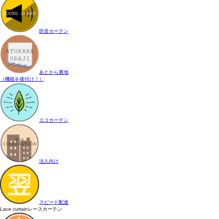
防音カーテン
あとから裏地
（機能を後付け！）
エコカーテン
法人向け
スピード配達
Lace curtain
レースカーテン