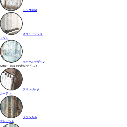
トルコ刺繍
スタイリッシュ
モダン
オパールデザイン
Other Taste
その他のテイスト
フリンジ付き
カーテン
クラシカル
エレガント