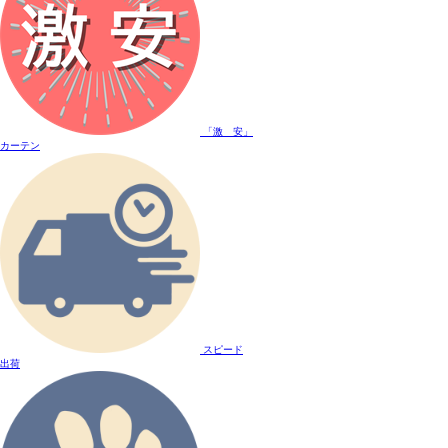
「激 安」
カーテン
スピード
出荷