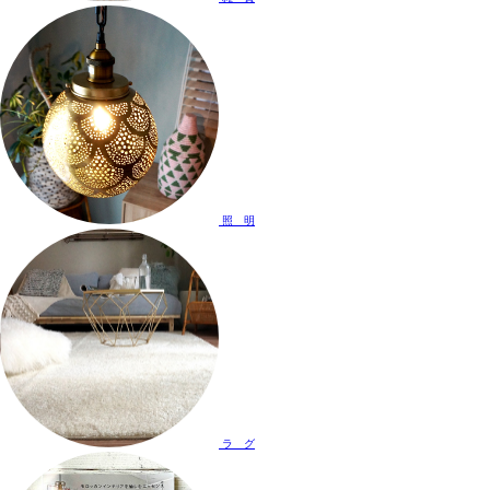
照 明
ラ グ