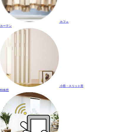
カフェ
カーテン
小窓・スリット窓
特殊窓