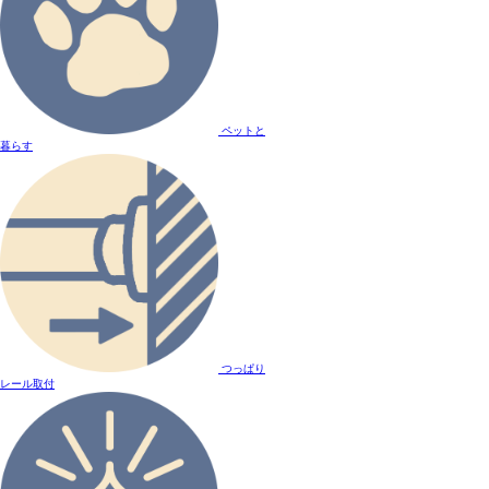
ペットと
暮らす
つっぱり
レール取付