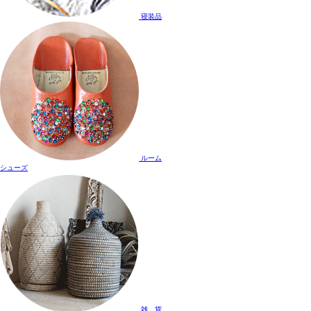
寝装品
ルーム
シューズ
雑 貨