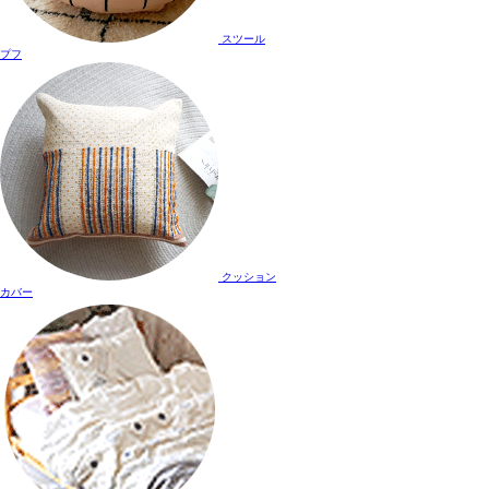
スツール
プフ
クッション
カバー