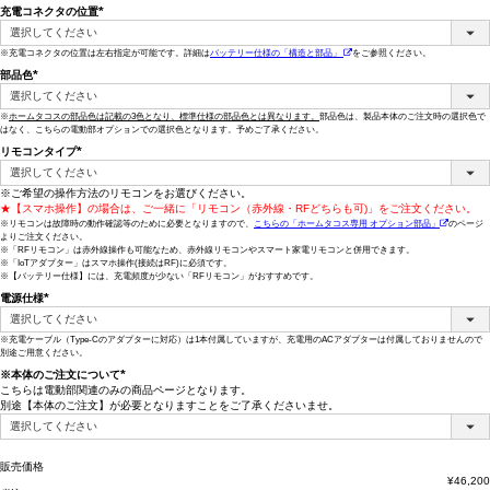
充電コネクタの位置
(必
須)
※充電コネクタの位置は左右指定が可能です。詳細は
バッテリー仕様の「構造と部品」
をご参照ください。
部品色
(必
須)
※
ホームタコスの部品色は記載の3色となり、標準仕様の部品色とは異なります。
部品色は、製品本体のご注文時の選択色で
はなく、こちらの電動部オプションでの選択色となります。予めご了承ください。
リモコンタイプ
(必
須)
※ご希望の操作方法のリモコンをお選びください。
★【スマホ操作】の場合は、ご一緒に「リモコン（赤外線・RFどちらも可)」をご注文ください。
※リモコンは故障時の動作確認等のために必要となりますので、
こちらの「ホームタコス専用 オプション部品」
のページ
よりご注文ください。
※「RFリモコン」は赤外線操作も可能なため、赤外線リモコンやスマート家電リモコンと併用できます。
※「IoTアダプター」はスマホ操作(接続はRF)に必須です。
※【バッテリー仕様】には、充電頻度が少ない「RFリモコン」がおすすめです。
電源仕様
(必
須)
※充電ケーブル（Type-Cのアダプターに対応）は1本付属していますが、充電用のACアダプターは付属しておりませんので
別途ご用意ください。
※本体のご注文について
こちらは電動部関連のみの商品ページとなります。
(必
別途【本体のご注文】が必要となりますことをご了承くださいませ。
須)
販売価格
¥
46,200