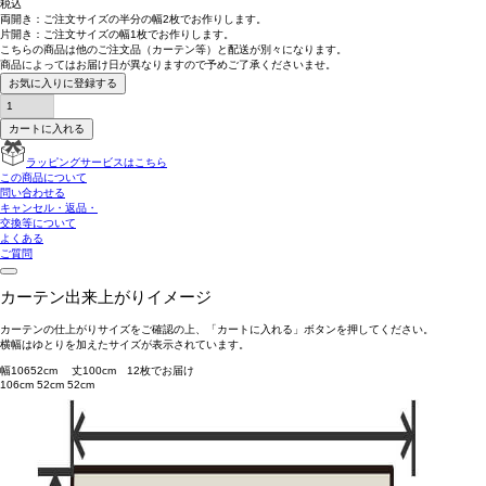
税込
両開き：
ご注文サイズの半分の幅2枚
でお作りします。
片開き：
ご注文サイズの幅1枚
でお作りします。
こちらの商品は
他のご注文品（カーテン等）と配送が別々
になります。
商品によっては
お届け日が異なります
ので予めご了承くださいませ。
お気に入りに登録する
カートに入れる
ラッピングサービスはこちら
この商品について
問い合わせる
キャンセル・返品・
交換等について
よくある
ご質問
カーテン出来上がりイメージ
カーテンの仕上がりサイズをご確認の上、「カートに入れる」ボタンを押してください。
横幅はゆとりを加えたサイズが表示されています。
幅
106
52
cm 丈
100
cm
1
2
枚でお届け
106cm
52cm
52cm