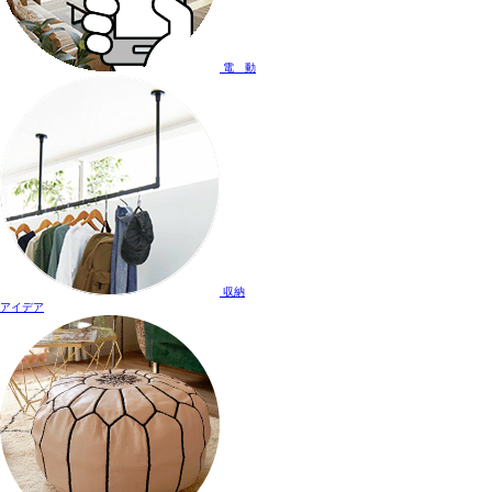
電 動
収納
アイデア