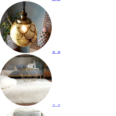
照 明
ラ グ