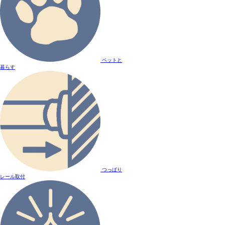
ペットと
暮らす
つっぱり
レール取付