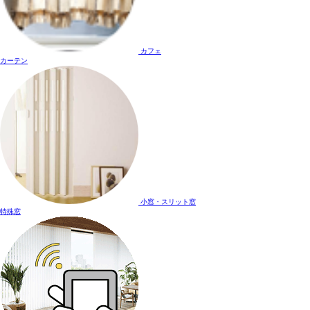
カフェ
カーテン
小窓・スリット窓
特殊窓