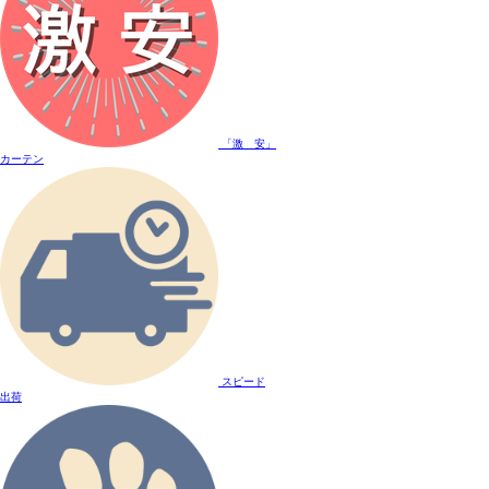
「激 安」
カーテン
スピード
出荷