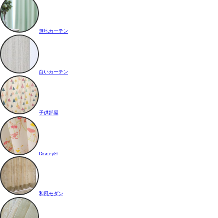
無地カーテン
白いカーテン
子供部屋
Disney®
和風モダン