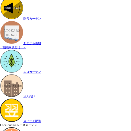
防音カーテン
あとから裏地
（機能を後付け！）
エコカーテン
法人向け
スピード配達
Lace curtain
レースカーテン