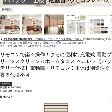
画像拡大
★
【スマホ操作（接続はRF）】
の場合も、対応リモコンを併用ください。
故障時の動作確認などの
ため「リモコン」が必要となります。 別途
こちら
からご注文いただけます。
また、スマホ操作には「IoTアダプタ」が必須です。
リモコンで楽々操作！さらに便利な充電式
電動プ
リーツスクリーン＜ホームタコス ペルレ＞【バッ
テリー仕様】電動部・リモコン※本体は別途注文
要※代引不可
代引不可
商品番号
1003364
お届け日数：約10日～2週間
取付方法
(必
須)