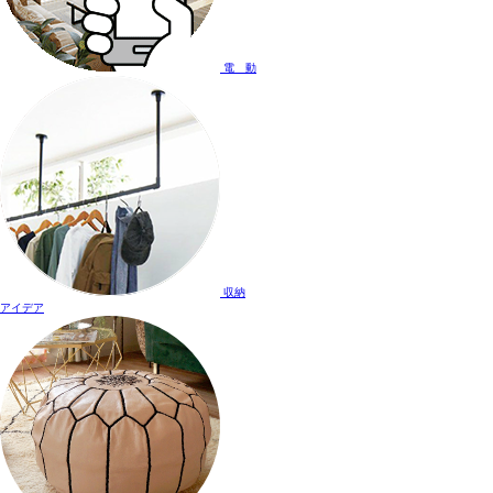
電 動
収納
アイデア