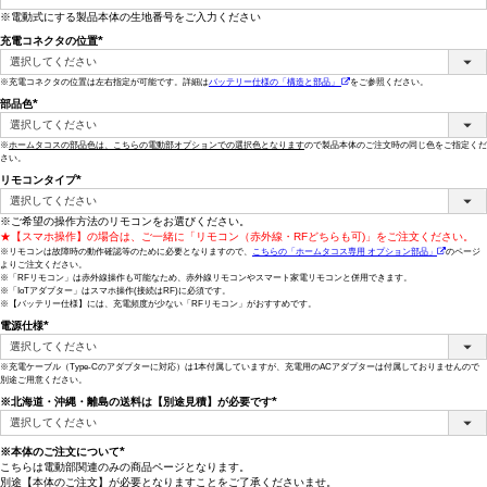
※電動式にする製品本体の生地番号をご入力ください
充電コネクタの位置
(必
須)
※充電コネクタの位置は左右指定が可能です。詳細は
バッテリー仕様の「構造と部品」
をご参照ください。
部品色
(必
須)
※
ホームタコスの部品色は、こちらの電動部オプションでの選択色となります
ので製品本体のご注文時の同じ色をご指定くだ
さい。
リモコンタイプ
(必
須)
※ご希望の操作方法のリモコンをお選びください。
★【スマホ操作】の場合は、ご一緒に「リモコン（赤外線・RFどちらも可)」をご注文ください。
※リモコンは故障時の動作確認等のために必要となりますので、
こちらの「ホームタコス専用 オプション部品」
のページ
よりご注文ください。
※「RFリモコン」は赤外線操作も可能なため、赤外線リモコンやスマート家電リモコンと併用できます。
※「IoTアダプター」はスマホ操作(接続はRF)に必須です。
※【バッテリー仕様】には、充電頻度が少ない「RFリモコン」がおすすめです。
電源仕様
(必
須)
※充電ケーブル（Type-Cのアダプターに対応）は1本付属していますが、充電用のACアダプターは付属しておりませんので
別途ご用意ください。
※北海道・沖縄・離島の送料は【別途見積】が必要です
(必
須)
※本体のご注文について
こちらは電動部関連のみの商品ページとなります。
(必
別途【本体のご注文】が必要となりますことをご了承くださいませ。
須)