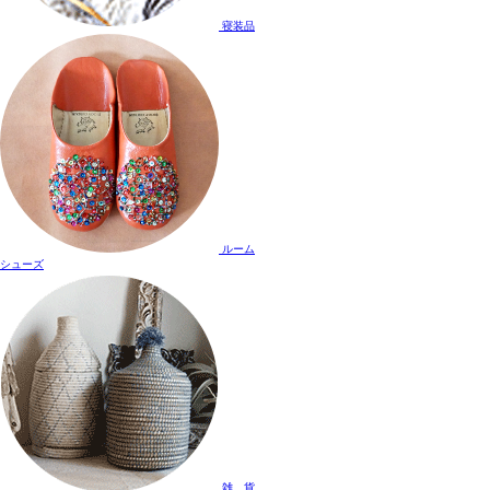
寝装品
ルーム
シューズ
雑 貨