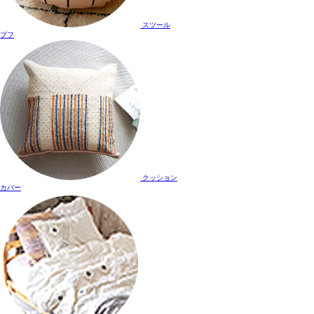
スツール
プフ
クッション
カバー