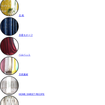
北 欧
月星モチーフ
ベルベット
天然素材
HOME SWEET RECIPE