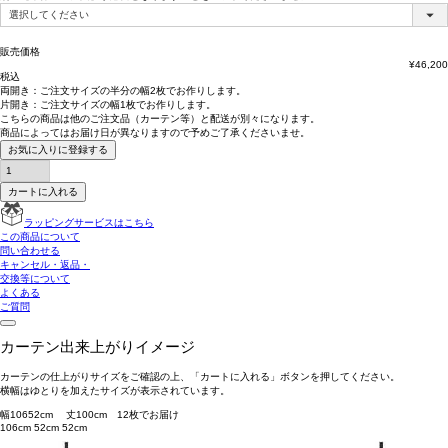
販売価格
¥
46,200
税込
両開き：
ご注文サイズの半分の幅2枚
でお作りします。
片開き：
ご注文サイズの幅1枚
でお作りします。
こちらの商品は
他のご注文品（カーテン等）と配送が別々
になります。
商品によっては
お届け日が異なります
ので予めご了承くださいませ。
お気に入りに登録する
カートに入れる
ラッピングサービスはこちら
この商品について
問い合わせる
キャンセル・返品・
交換等について
よくある
ご質問
カーテン出来上がりイメージ
カーテンの仕上がりサイズをご確認の上、「カートに入れる」ボタンを押してください。
横幅はゆとりを加えたサイズが表示されています。
幅
106
52
cm 丈
100
cm
1
2
枚でお届け
106cm
52cm
52cm