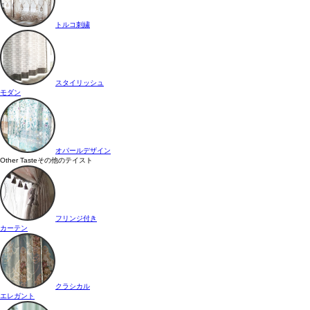
トルコ刺繍
スタイリッシュ
モダン
オパールデザイン
Other Taste
その他のテイスト
フリンジ付き
カーテン
クラシカル
エレガント