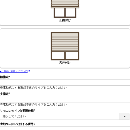
正面付け
天井付け
■「取付け方法」について
幅指定
(必
須)
※電動式にする製品本体のサイズをご入力ください
丈指定
(必
須)
※電動式にする製品本体のサイズをご入力ください
リモコンタイプx電源仕様
(必
須)
生地No.(PS-で始まる番号)