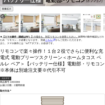
画像拡大
★
【スマホ操作（接続はRF）】
の場合も、対応リモコンを併用ください。
故障時の動作確認などの
ため「リモコン」が必要となります。 別途
こちら
からご注文いただけます。
また、スマホ操作には「IoTアダプタ」が必須です。
リモコンで楽々操作！１台２役でさらに便利な充
電式
電動プリーツスクリーン＜ホームタコス ペ
ルレ ペア＞【バッテリー仕様】電動部・リモコン
※本体は別途注文要※代引不可
代引不可
商品番号
1003366
お届け日数：2週間前後
取付方法
(必
須)