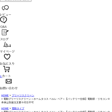
0
HOME
プリーツスクリーン
電動プリーツスクリーン＜ホームタコス ペルレ ペア＞【バッテリー仕様】電動部・リモコン※
本体は別途注文要※代引不可
HOME
電動タイプ
電動プリーツスクリーン＜ホームタコス ペルレ ペア＞【バッテリー仕様】電動部・リモコン※