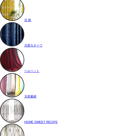
北 欧
月星モチーフ
ベルベット
天然素材
HOME SWEET RECIPE