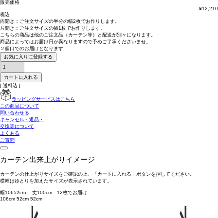
販売価格
¥
12,210
税込
両開き：
ご注文サイズの半分の幅2枚
でお作りします。
片開き：
ご注文サイズの幅1枚
でお作りします。
こちらの商品は
他のご注文品（カーテン等）と配送が別々
になります。
商品によっては
お届け日が異なります
ので予めご了承くださいませ。
２個口でのお届けとなります
お気に入りに登録する
カートに入れる
送料込
ラッピングサービスはこちら
この商品について
問い合わせる
キャンセル・返品・
交換等について
よくある
ご質問
カーテン出来上がりイメージ
カーテンの仕上がりサイズをご確認の上、「カートに入れる」ボタンを押してください。
横幅はゆとりを加えたサイズが表示されています。
幅
106
52
cm 丈
100
cm
1
2
枚でお届け
106cm
52cm
52cm