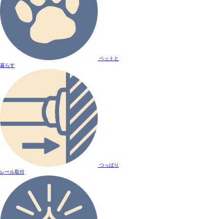
ペットと
暮らす
つっぱり
レール取付