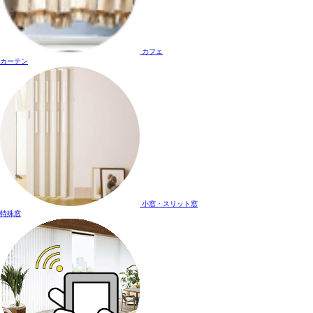
カフェ
カーテン
小窓・スリット窓
特殊窓