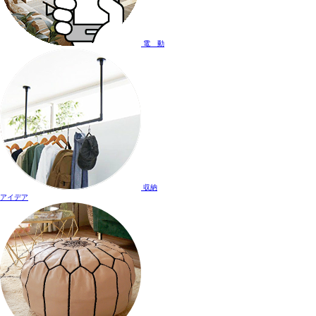
電 動
収納
アイデア