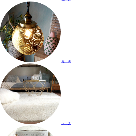
照 明
ラ グ