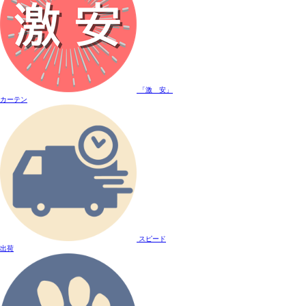
「激 安」
カーテン
スピード
出荷