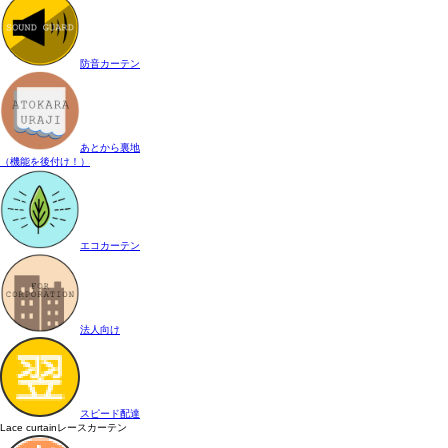
防音カーテン
あとから裏地
（機能を後付け！）
エコカーテン
法人向け
スピード配達
Lace curtain
レースカーテン