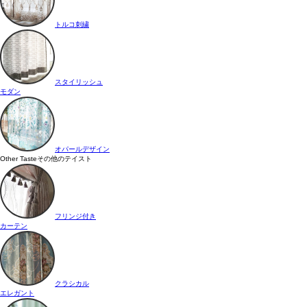
トルコ刺繍
スタイリッシュ
モダン
オパールデザイン
Other Taste
その他のテイスト
フリンジ付き
カーテン
クラシカル
エレガント