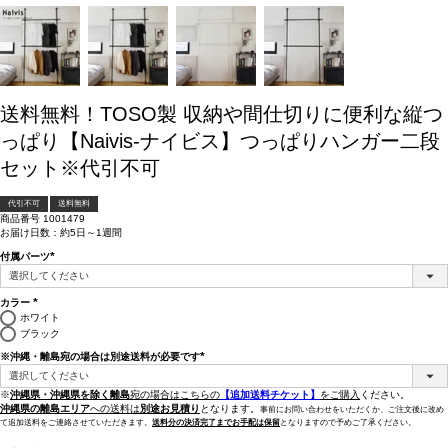
送料無料！TOSO製 収納や間仕切りに便利な縦つ
っぱり【Naivis-ナイビス】つっぱりハンガー二段
セット※代引不可
代引不可
送料無料
商品番号
1001479
お届け日数：約5日～1週間
付属パーツ
(必
須)
カラー
(必
ホワイト
須)
ブラック
※沖縄・離島宛の場合は別途送料が必要です
(必
須)
※
沖縄県・沖縄県を除く離島
宛の場合はこちらの
【追加送料チケット】
をご購入
ください。
沖縄県の離島エリア
への送料は
別途お見積り
となります。
事前にお問い合わせをいただくか、ご注文後に改め
て追加送料をご連絡させていただきます。
送料分の決済完了までお手配は保留
となりますので予めご了承ください。