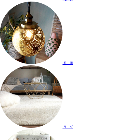
照 明
ラ グ