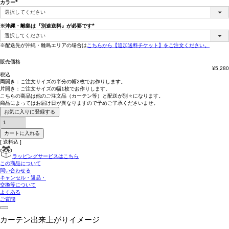
カラー
(必
須)
※沖縄・離島は『別途送料』が必要です
(必
須)
※配送先が沖縄・離島エリアの場合は
こちらから【追加送料チケット】をご注文ください。
販売価格
¥
5,280
税込
両開き：
ご注文サイズの半分の幅2枚
でお作りします。
片開き：
ご注文サイズの幅1枚
でお作りします。
こちらの商品は
他のご注文品（カーテン等）と配送が別々
になります。
商品によっては
お届け日が異なります
ので予めご了承くださいませ。
お気に入りに登録する
カートに入れる
送料込
ラッピングサービスはこちら
この商品について
問い合わせる
キャンセル・返品・
交換等について
よくある
ご質問
カーテン出来上がりイメージ