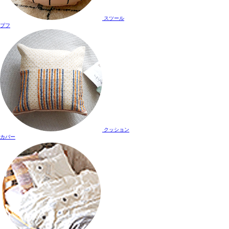
スツール
プフ
クッション
カバー