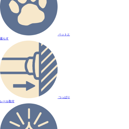
ペットと
暮らす
つっぱり
レール取付