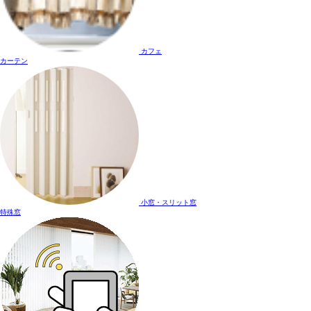
カフェ
カーテン
小窓・スリット窓
特殊窓