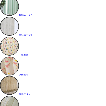
無地カーテン
白いカーテン
子供部屋
Disney®
和風モダン