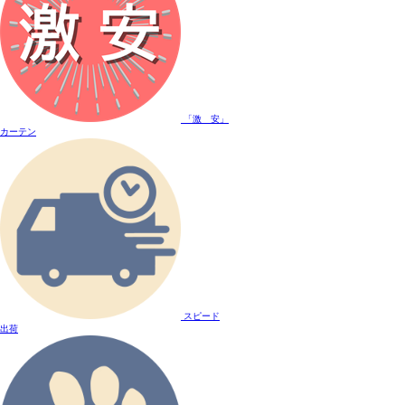
「激 安」
カーテン
スピード
出荷