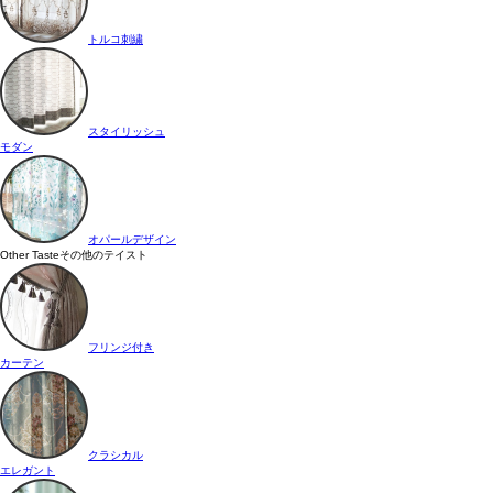
トルコ刺繍
スタイリッシュ
モダン
オパールデザイン
Other Taste
その他のテイスト
フリンジ付き
カーテン
クラシカル
エレガント