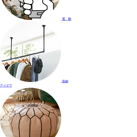
電 動
収納
アイデア