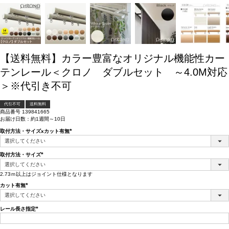
【送料無料】カラー豊富なオリジナル機能性カー
テンレール＜クロノ ダブルセット ～4.0M対応
＞※代引き不可
代引不可
送料無料
商品番号
139841665
お届け日数：約1週間～10日
取付方法・サイズxカット有無
(必
須)
取付方法・サイズ
(必
須)
2.73ｍ以上はジョイント仕様となります
カット有無
(必
須)
レール長さ指定
(必
須)