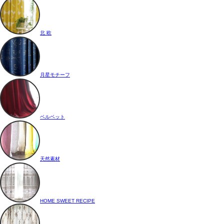
北 欧
月星モチーフ
ベルベット
天然素材
HOME SWEET RECIPE