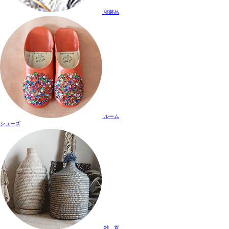
寝装品
ルーム
シューズ
雑 貨