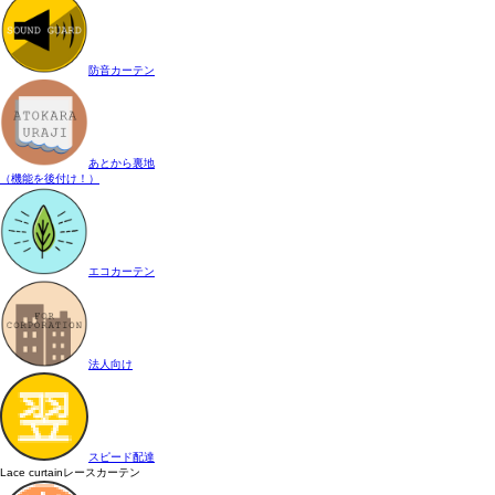
防音カーテン
あとから裏地
（機能を後付け！）
エコカーテン
法人向け
スピード配達
Lace curtain
レースカーテン