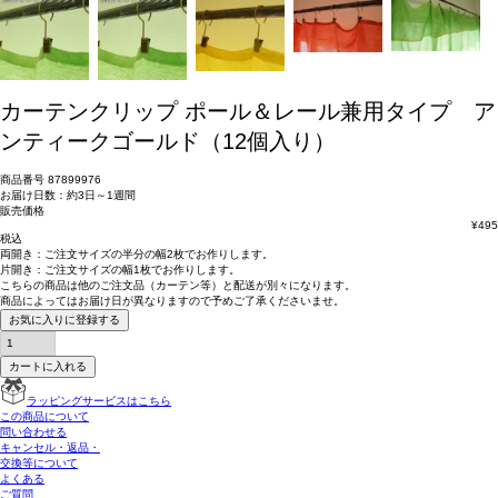
カーテンクリップ ポール＆レール兼用タイプ ア
ンティークゴールド（12個入り）
商品番号
87899976
お届け日数：約3日～1週間
販売価格
¥
495
税込
両開き：
ご注文サイズの半分の幅2枚
でお作りします。
片開き：
ご注文サイズの幅1枚
でお作りします。
こちらの商品は
他のご注文品（カーテン等）と配送が別々
になります。
商品によっては
お届け日が異なります
ので予めご了承くださいませ。
お気に入りに登録する
カートに入れる
ラッピングサービスはこちら
この商品について
問い合わせる
キャンセル・返品・
交換等について
よくある
ご質問