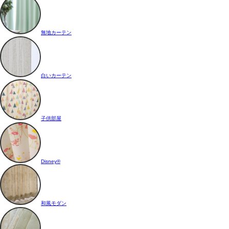
無地カーテン
白いカーテン
子供部屋
Disney®
和風モダン