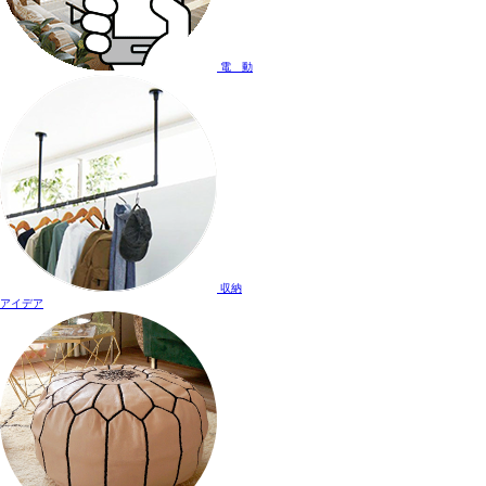
電 動
収納
アイデア