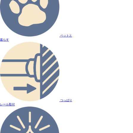
ペットと
暮らす
つっぱり
レール取付