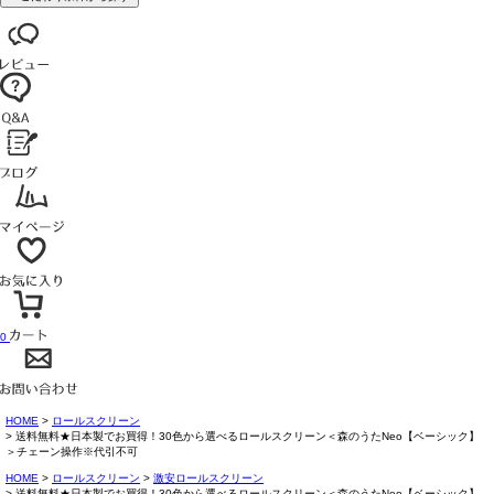
0
HOME
ロールスクリーン
送料無料★日本製でお買得！30色から選べるロールスクリーン＜森のうたNeo【ベーシック】
＞チェーン操作※代引不可
HOME
ロールスクリーン
激安ロールスクリーン
送料無料★日本製でお買得！30色から選べるロールスクリーン＜森のうたNeo【ベーシック】