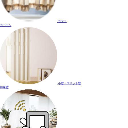
カフェ
カーテン
小窓・スリット窓
特殊窓