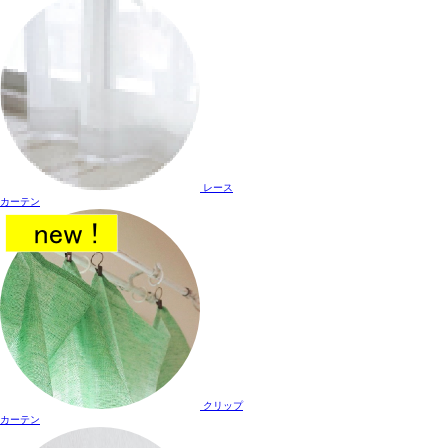
レース
カーテン
クリップ
カーテン