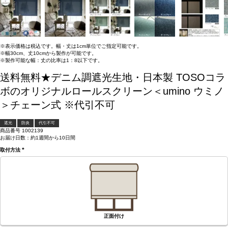
※表示価格は税込です。幅・丈は1cm単位でご指定可能です。
※幅30cm、丈10cmから製作が可能です。
※製作可能な幅：丈の比率は1：8以下です。
送料無料★デニム調遮光生地・日本製
TOSOコラ
ボのオリジナルロールスクリーン＜umino ウミノ
＞チェーン式 ※代引不可
遮光
防炎
代引不可
商品番号
1002139
お届け日数：約1週間から10日間
取付方法
(必
須)
正面付け