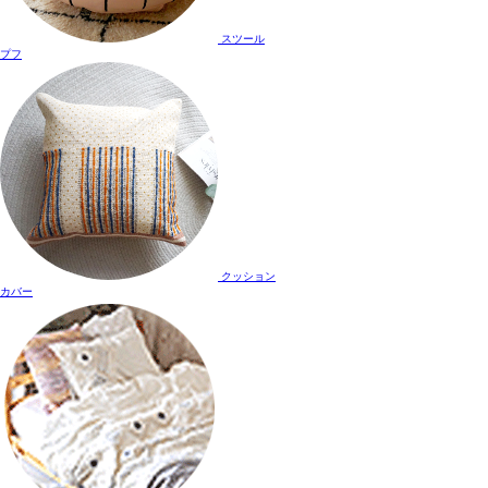
スツール
プフ
クッション
カバー