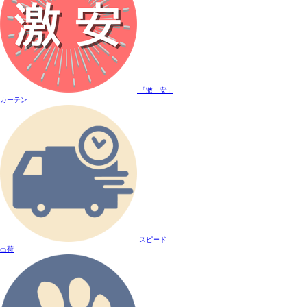
「激 安」
カーテン
スピード
出荷