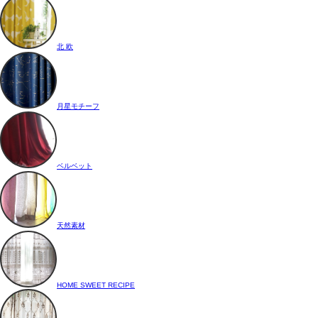
北 欧
月星モチーフ
ベルベット
天然素材
HOME SWEET RECIPE