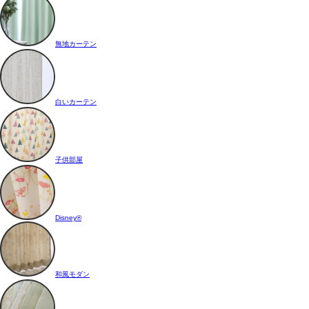
無地カーテン
白いカーテン
子供部屋
Disney®
和風モダン