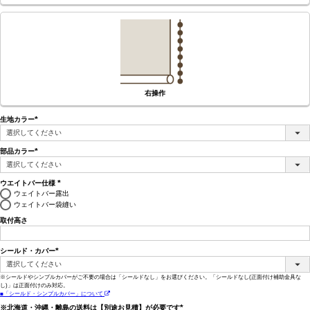
右操作
生地カラー
(必
須)
部品カラー
(必
須)
ウエイトバー仕様
(必
ウェイトバー露出
須)
ウェイトバー袋縫い
取付高さ
シールド・カバー
(必
須)
※シールドやシンプルカバーがご不要の場合は「シールドなし」をお選びください。「シールドなし(正面付け補助金具な
し)」は正面付けのみ対応。
■「シールド・シンプルカバー」について
※北海道・沖縄・離島の送料は【別途お見積】が必要です