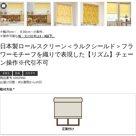
※幅25cm～、丈30cm～の製作。
※製作可能な
幅：丈の比率は
1：8以下。
日本製ロールスクリーン＜ラルクシールド＞フラ
ワーモチーフを織りで表現した【リズム】チェー
ン操作※代引不可
非遮光
防炎
代引不可
商品番号
1002591
お届け日数：約1週間から10日
取付方法
(必
須)
正面付け