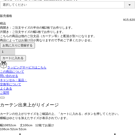
(必
須)
販売価格
¥
15,620
税込
両開き：
ご注文サイズの半分の幅2枚
でお作りします。
片開き：
ご注文サイズの幅1枚
でお作りします。
こちらの商品は
他のご注文品（カーテン等）と配送が別々
になります。
商品によっては
お届け日が異なります
ので予めご了承くださいませ。
お気に入りに登録する
カートに入れる
ラッピングサービスはこちら
この商品について
問い合わせる
キャンセル・返品・
交換等について
よくある
ご質問
カーテン出来上がりイメージ
カーテンの仕上がりサイズをご確認の上、「カートに入れる」ボタンを押してください。
横幅はゆとりを加えたサイズが表示されています。
幅
106
52
cm 丈
100
cm
1
2
枚でお届け
106cm
52cm
52cm