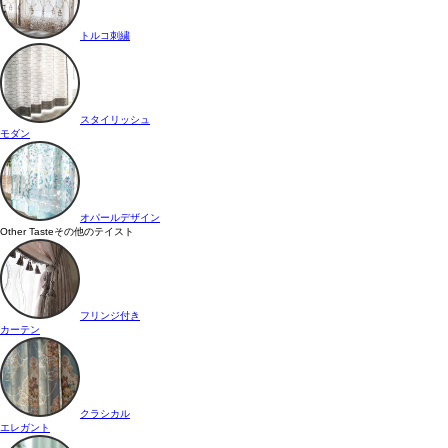
トルコ刺繍
スタイリッシュ
モダン
オパールデザイン
Other Taste
その他のテイスト
フリンジ付き
カーテン
クラシカル
エレガント