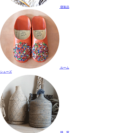
寝装品
ルーム
シューズ
雑 貨