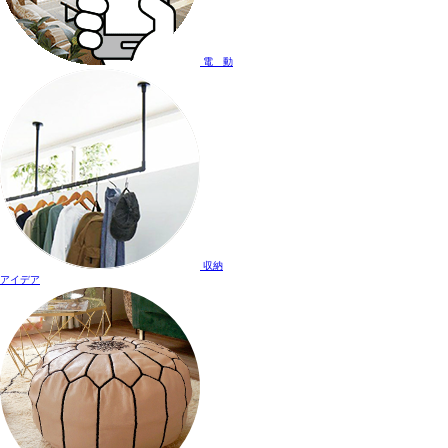
電 動
収納
アイデア