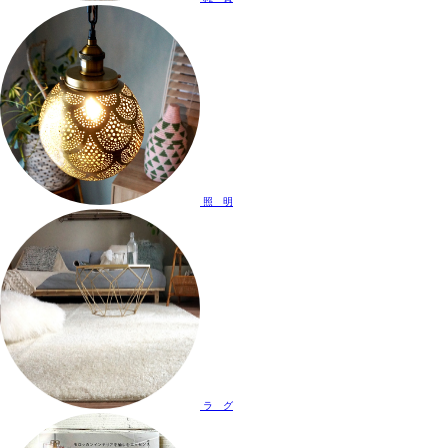
照 明
ラ グ