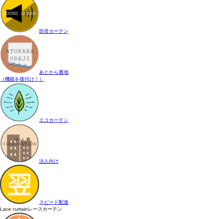
防音カーテン
あとから裏地
（機能を後付け！）
エコカーテン
法人向け
スピード配達
Lace curtain
レースカーテン