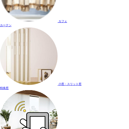
カフェ
カーテン
小窓・スリット窓
特殊窓