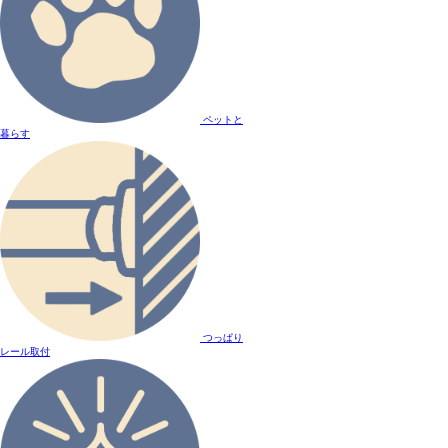
ペットと
暮らす
つっぱり
レール取付