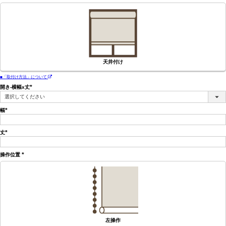
天井付け
■「取付け方法」について
開き-横幅x丈
(必
須)
幅
(必
須)
丈
(必
須)
操作位置
(必
須)
左操作