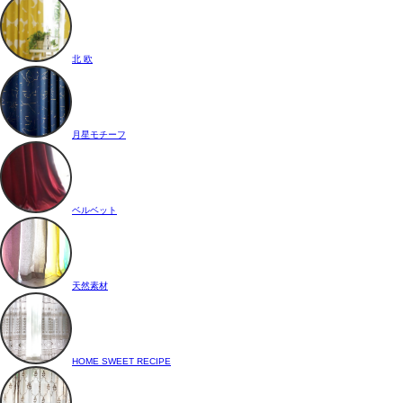
北 欧
月星モチーフ
ベルベット
天然素材
HOME SWEET RECIPE