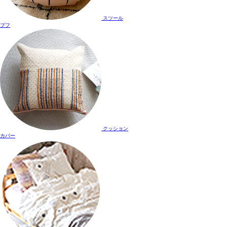
スツール
プフ
クッション
カバー