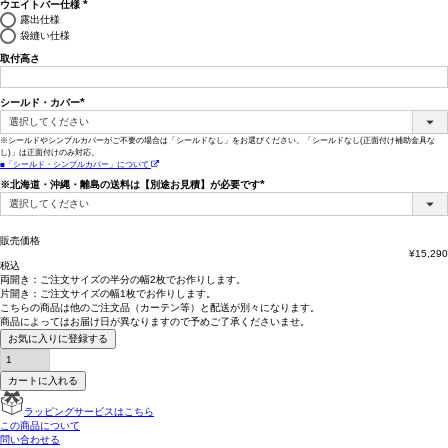
ウエイトバー仕様
(必
露出仕様
須)
袋縫い仕様
取付高さ
シールド・カバー
(必
須)
※シールドやシンプルカバーがご不要の場合は「シールドなし」をお選びください。「シールドなし(正面付け補助金具な
し)」は正面付けのみ対応。
■「シールド・シンプルカバー」について
※北海道・沖縄・離島の送料は【別途お見積】が必要です
(必
須)
販売価格
¥
15,290
税込
両開き：
ご注文サイズの半分の幅2枚
でお作りします。
片開き：
ご注文サイズの幅1枚
でお作りします。
こちらの商品は
他のご注文品（カーテン等）と配送が別々
になります。
商品によっては
お届け日が異なります
ので予めご了承くださいませ。
お気に入りに登録する
カートに入れる
ラッピングサービスはこちら
この商品について
問い合わせる