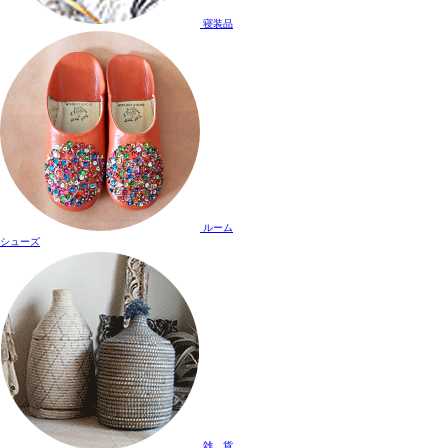
寝装品
ルーム
シューズ
雑 貨