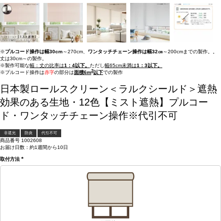
※
プルコード操作は幅30cm
～270cm、
ワンタッチチェーン操作は幅32㎝
～200cmまでの製作。。
丈は30cm～の製作。
※製作可能な
幅：丈の比率は
1：4以下。
ただし
幅65cm未満は
1：3以下。
2
※プルコード操作は
赤字
の部分は
面積6m
以下
での製作
日本製ロールスクリーン＜ラルクシールド＞遮熱
効果のある生地・12色【ミスト遮熱】プルコー
ド・ワンタッチチェーン操作※代引不可
非遮光
防炎
代引不可
商品番号
1002608
お届け日数：約1週間から10日
取付方法
(必
須)