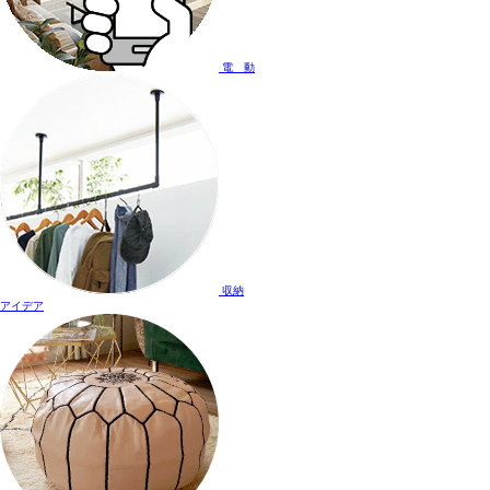
電 動
収納
アイデア