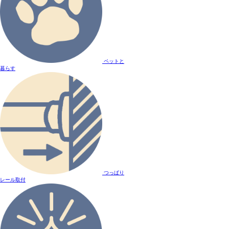
ペットと
暮らす
つっぱり
レール取付