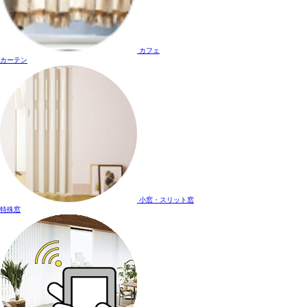
カフェ
カーテン
小窓・スリット窓
特殊窓