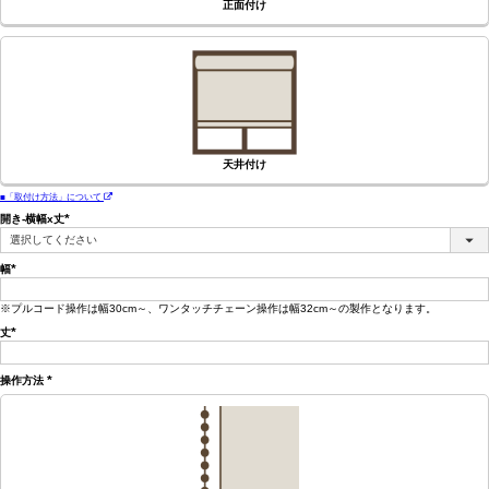
正面付け
天井付け
■「取付け方法」について
開き-横幅x丈
(必
須)
幅
(必
須)
※プルコード操作は幅30cm～、ワンタッチチェーン操作は幅32cm～の製作となります。
丈
(必
須)
操作方法
(必
須)