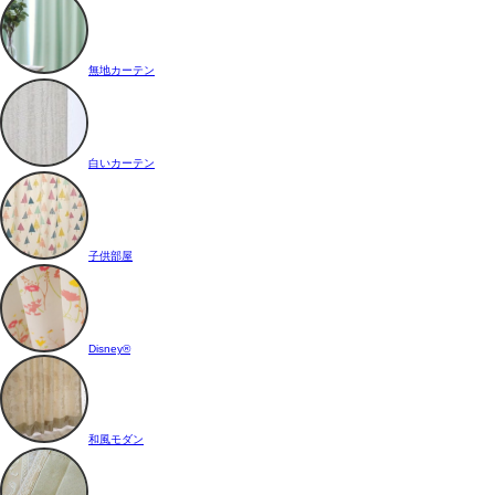
無地カーテン
白いカーテン
子供部屋
Disney®
和風モダン