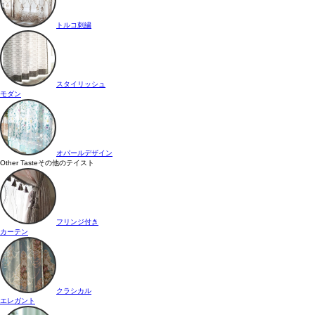
トルコ刺繍
スタイリッシュ
モダン
オパールデザイン
Other Taste
その他のテイスト
フリンジ付き
カーテン
クラシカル
エレガント