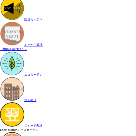
防音カーテン
あとから裏地
（機能を後付け！）
エコカーテン
法人向け
スピード配達
Lace curtain
レースカーテン