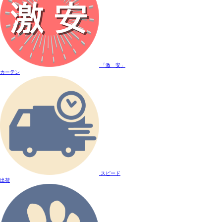
「激 安」
カーテン
スピード
出荷