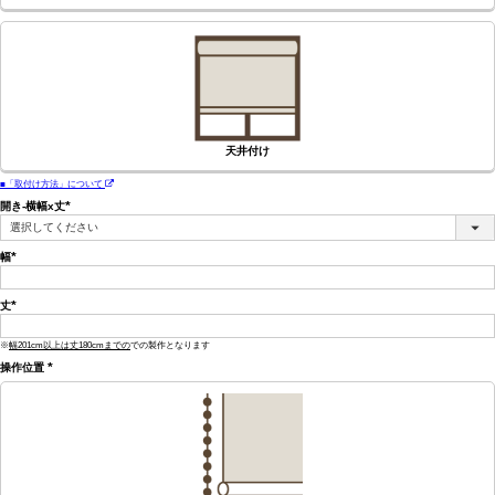
天井付け
■「取付け方法」について
開き-横幅x丈
(必
須)
幅
(必
須)
丈
(必
須)
※
幅201cm以上は丈180cmまでの
での製作となります
操作位置
(必
須)