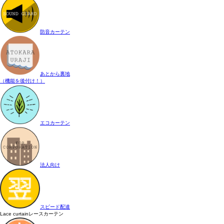
防音カーテン
あとから裏地
（機能を後付け！）
エコカーテン
法人向け
スピード配達
Lace curtain
レースカーテン