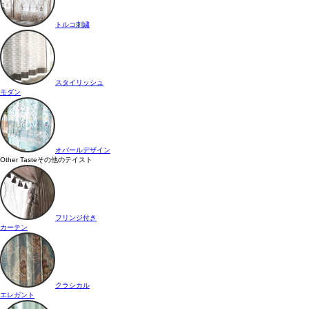
トルコ刺繍
スタイリッシュ
モダン
オパールデザイン
Other Taste
その他のテイスト
フリンジ付き
カーテン
クラシカル
エレガント