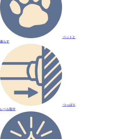
ペットと
暮らす
つっぱり
レール取付