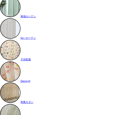
無地カーテン
白いカーテン
子供部屋
Disney®
和風モダン