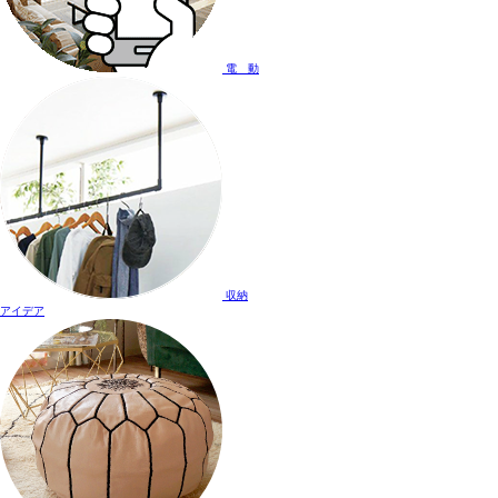
電 動
収納
アイデア