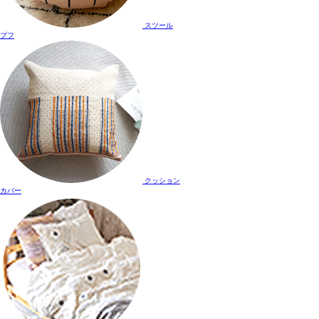
スツール
プフ
クッション
カバー