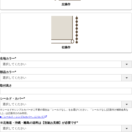
左操作
右操作
生地カラー
(必
須)
部品カラー
(必
須)
取付高さ
シールド・カバー
(必
須)
※シールドやシンプルカバーがご不要の場合は「シールドなし」をお選びください。「シールドなし(正面付け補助金具な
し)」は正面付けのみ対応。
■「シールド・シンプルカバー」について
※北海道・沖縄・離島の送料は【別途お見積】が必要です
(必
須)