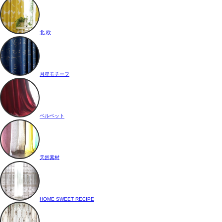
北 欧
月星モチーフ
ベルベット
天然素材
HOME SWEET RECIPE