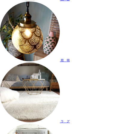
照 明
ラ グ