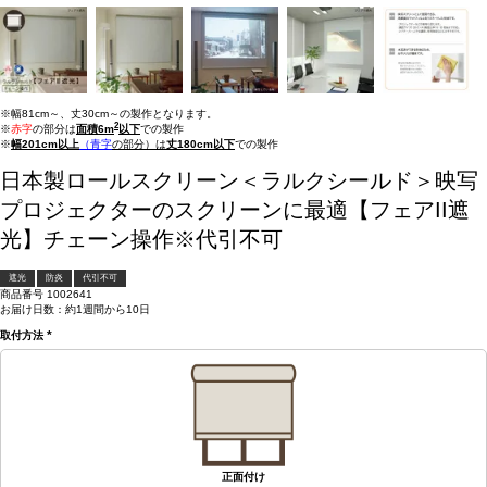
※幅81cm～、丈30cm～の製作となります。
2
※
赤字
の部分は
面積6m
以下
での製作
※
幅201cm以上
（青字
の部分）は
丈180cm以下
での製作
日本製ロールスクリーン＜ラルクシールド＞映写
プロジェクターのスクリーンに最適【フェアII遮
光】チェーン操作※代引不可
遮光
防炎
代引不可
商品番号
1002641
お届け日数：約1週間から10日
取付方法
(必
須)
正面付け