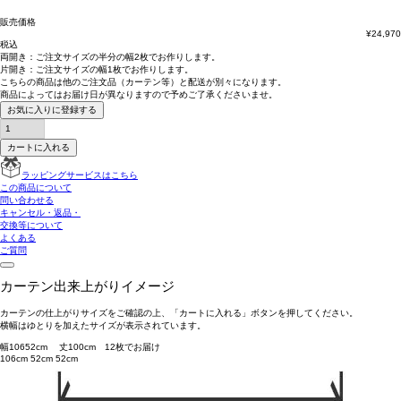
販売価格
¥
24,970
税込
両開き：
ご注文サイズの半分の幅2枚
でお作りします。
片開き：
ご注文サイズの幅1枚
でお作りします。
こちらの商品は
他のご注文品（カーテン等）と配送が別々
になります。
商品によっては
お届け日が異なります
ので予めご了承くださいませ。
お気に入りに登録する
カートに入れる
ラッピングサービスはこちら
この商品について
問い合わせる
キャンセル・返品・
交換等について
よくある
ご質問
カーテン出来上がりイメージ
カーテンの仕上がりサイズをご確認の上、「カートに入れる」ボタンを押してください。
横幅はゆとりを加えたサイズが表示されています。
幅
106
52
cm 丈
100
cm
1
2
枚でお届け
106cm
52cm
52cm