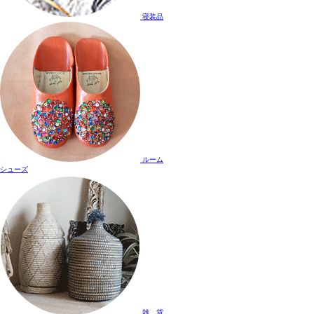
寝装品
ルーム
シューズ
雑 貨