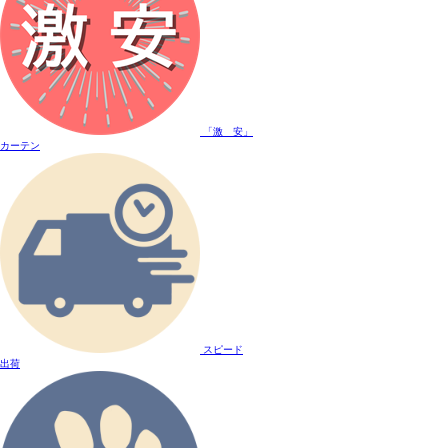
「激 安」
カーテン
スピード
出荷