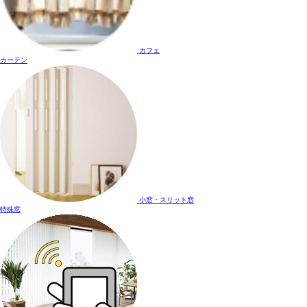
カフェ
カーテン
小窓・スリット窓
特殊窓